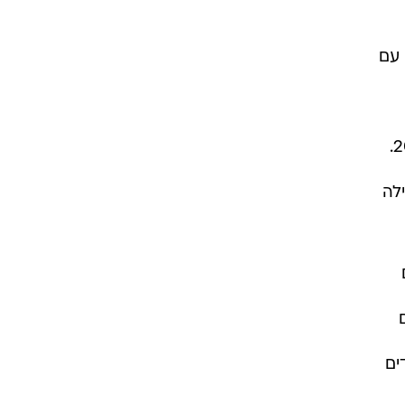
ט חשמלי עם
לה
ים