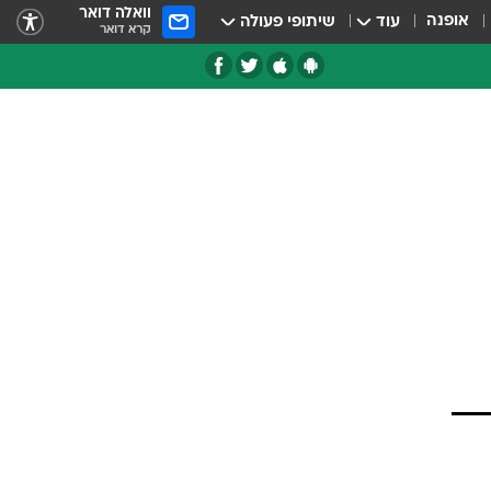
וואלה דואר
אופנה
עוד
שיתופי פעולה
קרא דואר
טגוריות
צרנים