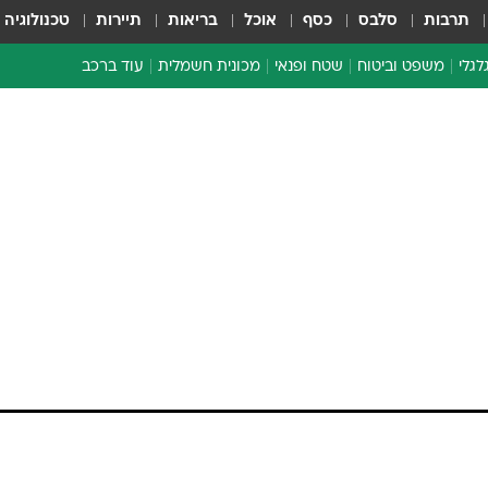
תרבות
סלבס
כסף
אוכל
בריאות
תיירות
טכנולוגיה
לגלי
משפט וביטוח
שטח ופנאי
מכונית חשמלית
עוד ברכב
ת דו-גלגלי
ביטוח רכב
י דו-גלגלי
אביזרים לרכב
ים ארוכי טווח דו-גלגלי
מכוניות חדשות
ק
מבצעים חמים
י
מבחנים ארוכי טווח
מבשלים מהשטח
אופניים
משומשות
אספנות
ספורט מוטורי
צרכנות
טכנולוגיה