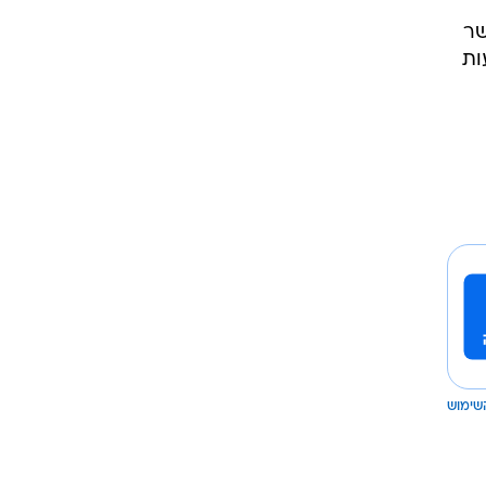
שר
ות
שימוש