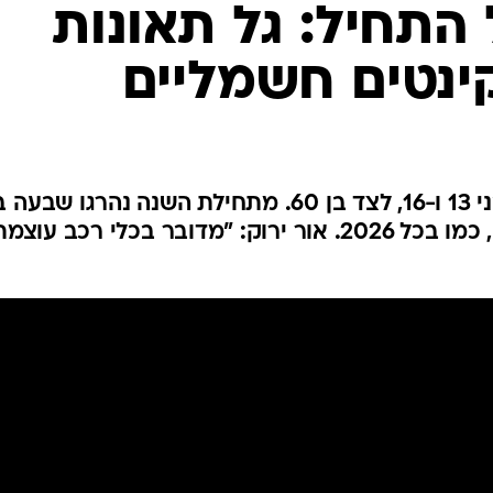
בטיחות
התחיל: גל תאונות
סדנאות ושיפורים
קינטים חשמליים
דעות
כל הכתבות
ארכיון מדורים
ס
כתבו לנו
פ
תוך שעות נפצעו באורח בינוני בני 13 ו-16, לצד בן 60. מתחילת השנה נהרגו שבע
אביזרים לרכב
ה
אדם בתאונות אופניים חשמליים, כמו בכל 2026. אור ירוק: "מדובר בכלי רכב עוצמ
ט