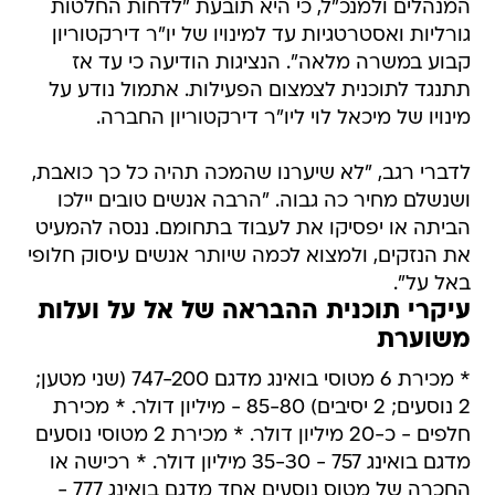
המנהלים ולמנכ"ל, כי היא תובעת "לדחות החלטות
גורליות ואסטרטגיות עד למינויו של יו"ר דירקטוריון
קבוע במשרה מלאה". הנציגות הודיעה כי עד אז
תתנגד לתוכנית לצמצום הפעילות. אתמול נודע על
מינויו של מיכאל לוי ליו"ר דירקטוריון החברה.
לדברי רגב, "לא שיערנו שהמכה תהיה כל כך כואבת,
ושנשלם מחיר כה גבוה. "הרבה אנשים טובים יילכו
הביתה או יפסיקו את לעבוד בתחומם. ננסה להמעיט
את הנזקים, ולמצוא לכמה שיותר אנשים עיסוק חלופי
באל על".
עיקרי תוכנית ההבראה של אל על ועלות
משוערת
* מכירת 6 מטוסי בואינג מדגם 747-200 (שני מטען;
2 נוסעים; 2 יסיבים) 85-80 - מיליון דולר. * מכירת
חלפים - כ-20 מיליון דולר. * מכירת 2 מטוסי נוסעים
מדגם בואינג 757 - 35-30 מיליון דולר. * רכישה או
החכרה של מטוס נוסעים אחד מדגם בואינג 777 -