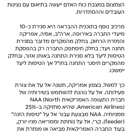
הצמצום במצבת כוח האדם ייעשה בתיאום עם נציגות
העובדים וההסתדרות.
מרכיב נוסף בתוכנית ההבראה היא סגירת כ-10
מיעדי החברה באירופה, ארה"ב, אסיה, אפריקה
והמזרח הרחוק. בחלק מהמקרים מדובר בסגירת
תחנה ויעד; בחלק תיסתפק החברה רק בהפסקת
הטיסות ליעד בלא סגירת התחנה באותו אזור, ובחלק
מהמקרים תיסגר התחנה בחו"ל אך הטיסות ליעד
יימשכו.
כך למשל, בצפון אמריקה, תשנה אל על את צורת
פעילותה. אל על נוהגת להשתמש בשירותיה של
חברת התעופה האמריקאית NAA (North
American Airlines), שהיא מחזיקה ב-25%
ממניותיה. NAA מבצעת עבור אל על "טיסות הזנה"
(feeder), קרי, אל על נוחתת וממריאה מניו יורק,
בעוד החברה האמריקאית מביאה או מפזרת את