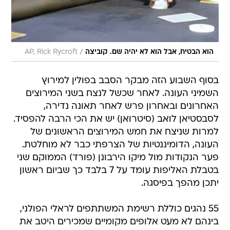
/
הוא הבטיח, אבל הוא לא יהיה שם. קוביצה
AP, Rick Rycroft
בסוף השבוע הזה מבקר הסבב בפולין למירוץ
השמיני העונה. לאחר שכשל לנצח בשני המירוצים
האחרונים ובאחרון פרש לאחר תאונה נדירה,
לסבסטיאן לואב (סיטרואן) יש את הכי הרבה להפסיד.
למרות שניצח את חמש המירוצים הראשונים של
העונה, הדומיננטיות של הצרפתי כבר לא מוחלטת.
פער הנקודות מול מיקו הירבונן (פורד) הממוקם שני
בטבלת האליפות עומד על 7 בלבד כך שביום ראשון
יתכן מהפך בפיסגה.
55 נהגים כוללת רשימת המשתתפים לראלי הפולני,
בינהם לא מעט אלופים מקומיים שמכירים היטב את
הדרכים בהן נתקלים הנהגים הבכירים בפעם
הראשונה. בניגוד למידע קודם, את נהג הפורמולה 1