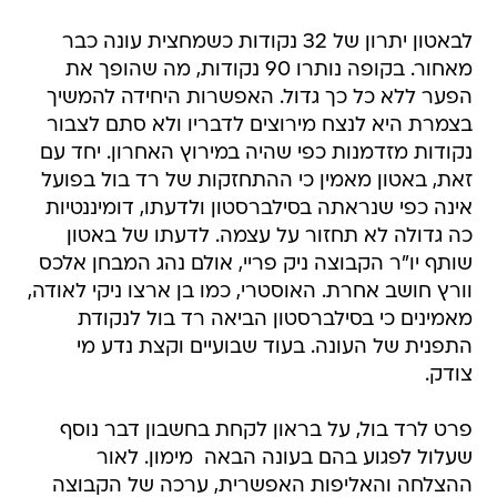
מאחור. בקופה נותרו 90 נקודות, מה שהופך את
הפער ללא כל כך גדול. האפשרות היחידה להמשיך
בצמרת היא לנצח מירוצים לדבריו ולא סתם לצבור
נקודות מזדמנות כפי שהיה במירוץ האחרון. יחד עם
זאת, באטון מאמין כי ההתחזקות של רד בול בפועל
אינה כפי שנראתה בסילברסטון ולדעתו, דומיננטיות
כה גדולה לא תחזור על עצמה. לדעתו של באטון
שותף יו"ר הקבוצה ניק פריי, אולם נהג המבחן אלכס
וורץ חושב אחרת. האוסטרי, כמו בן ארצו ניקי לאודה,
מאמינים כי בסילברסטון הביאה רד בול לנקודת
התפנית של העונה. בעוד שבועיים וקצת נדע מי
צודק.
פרט לרד בול, על בראון לקחת בחשבון דבר נוסף
שעלול לפגוע בהם בעונה הבאה  מימון. לאור
ההצלחה והאליפות האפשרית, ערכה של הקבוצה
ממשיך להאמיר וכך דרישתה מנותני חסות אפשריים.
את זה יודע היטב מי שבינתיים נחשב לספונסר