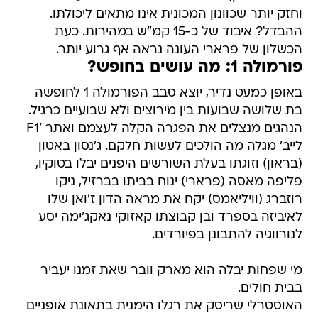
הכשלון של פרארי העונה נראה אף גרוע יותר.
פורמולה 1: מה עושים בחופש?
באופן כמעט נדיר, יוצא סבב הפורמולה 1 לחופשה
בת שלושה שבועות בין מירוצים ולא שבועיים כרגיל.
הנהגים מנצלים את הפגרה הקלה לעצמם ואתר 'F1
לייב' מגלה מה הולכים לעשות חלקם. ג'נסון באטון
(בראון) וזוגתו בעלת השורשים היפנים יבלו בטוקיו,
פליפה מאסה (פרארי) ינוח בביתו בברזיל, ניקו
רוזברג (וויליאמס) יקח את מראה הדון ז'ואן שלו
לאיביזה בספרד ובן קבוצתו קאזוקי נאקג'ימה יסע
לנורווגיה להתבונן בפיורדים.
מי שפחות יבלה הוא מארק וובר שאת זמנו יעביר
בבית חולים.
האוסטרלי שריסק את רגלו הימנית בתאונת אופניים
לאחר תום העונה שעברה, יכנס לניתוח במהלכו יוציאו
הרופאים שני ברגים שהושתלו לשם איחוי העצם. וובר