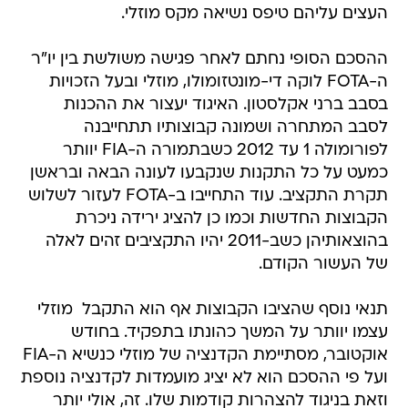
ההסכם הסופי נחתם לאחר פגישה משולשת בין יו"ר
ה-FOTA לוקה די-מונטזומולו, מוזלי ובעל הזכויות
בסבב ברני אקלסטון. האיגוד יעצור את ההכנות
לסבב המתחרה ושמונה קבוצותיו תתחייבנה
לפורומולה 1 עד 2012 כשבתמורה ה-FIA יוותר
כמעט על כל התקנות שנקבעו לעונה הבאה ובראשן
תקרת התקציב. עוד התחייבו ב-FOTA לעזור לשלוש
הקבוצות החדשות וכמו כן להציג ירידה ניכרת
בהוצאותיהן כשב-2011 יהיו התקציבים זהים לאלה
של העשור הקודם.
תנאי נוסף שהציבו הקבוצות אף הוא התקבל  מוזלי
עצמו יוותר על המשך כהונתו בתפקיד. בחודש
אוקטובר, מסתיימת הקדנציה של מוזלי כנשיא ה-FIA
ועל פי ההסכם הוא לא יציג מועמדות לקדנציה נוספת
וזאת בניגוד להצהרות קודמות שלו. זה, אולי יותר
מכל, מלמד על חלקו בפארסה שהביאה לפגיעה
במוניטין של הסבב ושל ההתאחדות.