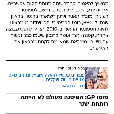
העיקרי, מנכ"ל תאגיד וירג'ן ריצ'ארד ברנסון. בראיון
שנתן ל-BBC, רומז הבריטי כי יתכן ויחזור בו מרצונו
להיות הספונסר הראשי ב-2010. "צריך לחפש קבוצה
אחרת, קטנה יותר" אומר ברנסון ששמו כבר נקשר
עם מישהי. מי? זאת שמאיימת לקחת מבראון את
האליפות.
בכוח לשלם יותר?
עוברים עכשיו לוואלה מובייל ונהנים מ-3
מנויים ב- 75 שקלים
לכתבה המלאה
מוטו GP: הפיסגה מעולם לא הייתה
רותחת יותר