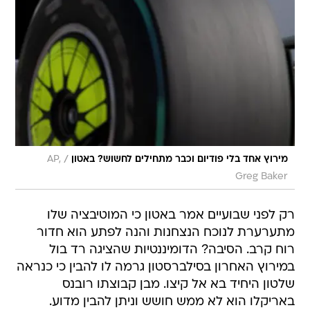
/
מירוץ אחד בלי פודיום וכבר מתחילים לחשוש? באטון
AP,
Greg Baker
רק לפני שבועיים אמר באטון כי המוטיבציה שלו
מתערערת לנוכח הנצחנות והנה לפתע הוא חדור
רוח קרב. הסיבה? הדומיננטיות שהציגה רד בול
במירוץ האחרון בסילברסטון גרמה לו להבין כי כנראה
שלטון היחיד בא אל קיצו. מבן קבוצתו רובנס
באריקלו הוא לא ממש חושש וניתן להבין מדוע.
לבאטון יתרון של 32 נקודות כשמחצית עונה כבר