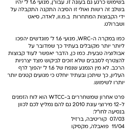
ידי הקבוצות המתחרות  ב.מ.וו, לאדה, סיאט
ושברולט.
כמו במקרה ה-WRC, מנועי 1.6 ל' מוגדשים יהפכו
ליותר יותר מקובלים בעתיד כך שמדובר על
אבולוציה טבעית. כמו כן, הדבר יאפשר לעוד קבוצות
להצטרף לסבבים שלא זוכים לביקוש מצד יצרניות
הרכב. לא מין הנמנע שנפח של 1.6 ל' יהפוך לרף
העליון, כך שיתכן ובעתיד יוחלט כי מנועים קטנים יותר
יותרו לשימוש.
פרט אחרון שמשחררים ב-WTCC הוא לוח הזמנים
ל-12 מירוצי עונת 2010 גם להם נמליץ לכם לכוון
בנסיעה לחו"ל:
07/03  קוריטיבה, ברזיל
11/04  פואבלה, מקסיקו
16/05  מרקש, מרוקו
30/05  איטליה (טרם נקבע מסלול)