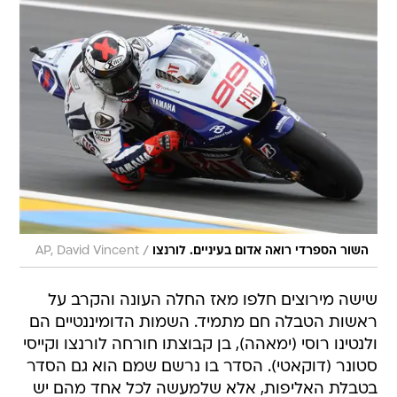
/
השור הספרדי רואה אדום בעיניים. לורנצו
AP, David Vincent
שישה מירוצים חלפו מאז החלה העונה והקרב על
ראשות הטבלה חם מתמיד. השמות הדומיננטיים הם
ולנטינו רוסי (ימאהה), בן קבוצתו חורחה לורנצו וקייסי
סטונר (דוקאטי). הסדר בו נרשם שמם הוא גם הסדר
בטבלת האליפות, אלא שלמעשה לכל אחד מהם יש
106 נקודות.