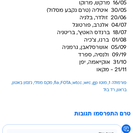
20/06  זולדר, בלגיה
04/07  אלגרב, פורטוגל
18/07  ברנדס האטץ', בריטניה
01/08  ברנו, צ'כיה
05/09  אושרסלאבן, גרמניה
09/19  ולנסיה, ספרד
31/10  אוקייאמה, יפן
21/11 - מקאו
פורמולה 1
מוטו gp
wrc
wtcc
FOTA
fia
מקס מוזלי
ג'נסון באטון
בראון
רד בול
טרם התפרסמו תגובות