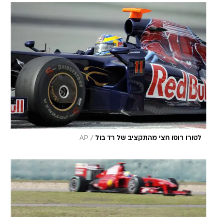
/
לטורו רוסו חצי מהתקציב של רד בול
AP