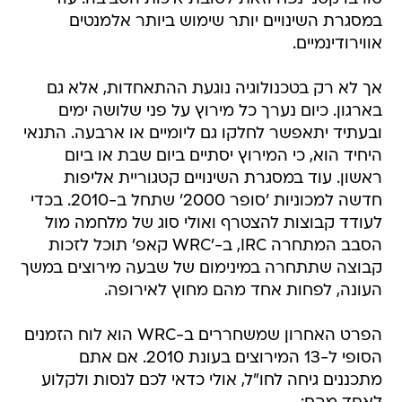
אך לא רק בטכנולוגיה נוגעת ההתאחדות, אלא גם
בארגון. כיום נערך כל מירוץ על פני שלושה ימים
ובעתיד יתאפשר לחלקו גם ליומיים או ארבעה. התנאי
היחיד הוא, כי המירוץ יסתיים ביום שבת או ביום
ראשון. עוד במסגרת השינויים קטגוריית אליפות
חדשה למכוניות 'סופר 2000' שתחל ב-2010. בכדי
לעודד קבוצות להצטרף ואולי סוג של מלחמה מול
הסבב המתחרה IRC, ב-'WRC קאפ' תוכל לזכות
קבוצה שתתחרה במינימום של שבעה מירוצים במשך
העונה, לפחות אחד מהם מחוץ לאירופה.
הפרט האחרון שמשחררים ב-WRC הוא לוח הזמנים
הסופי ל-13 המירוצים בעונת 2010. אם אתם
מתכננים גיחה לחו"ל, אולי כדאי לכם לנסות ולקלוע
לאחד מהם:
14/02  שבדיה