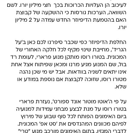
האם בהטמעת הדיפיוזר החדש עמדה על 2 מיליון
יורו.
החלפת הדיפיוזר כפי שכבר סיפרנו לכם כאן ב'על
הגריד', מחייבת שינוי מקיף לכל חלקה האחורי של
המכונית. בטורו רוסו מותקן מנוע פרארי, לעומת רד
בול, שם המנוע מגיע מרנו ומכאן שפיתוח אצל אחת
אינו יתאים לשניה בוודאות. אבל יש מי שכן נהנה
מטורו רוסו, שזוכה לקבוצת אם נוספת במודע או
שלא.
על פי ה'אוטו מוטור אונד ספורט', נעזרת פרארי
בטורו רוסו על מנת לבצע מבחני עמידות למנועיה
ביום האימונים הפותח לכל סוף שבוע של מירוץ
לפיהם מכוונים המהנדסים את 'סט אפ' המכונית.
לדברי המגזין, בתום האימונים מורכב מנוע "טרי"
וחזק יותר שכוונון המכונית אינו מתאים ליכולתו.
ההבדל? איבוד של כ-15 קמ"ש במהירות. כעת