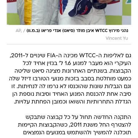
/
נהגי מירוץ WTCC איבן מולר (סיאט) אנדי פריאו (ב.מ.וו)
AP,
Vincent Yu
גם לאליפות ה-WTCC מכינה ה-FIA שינויים ל-2011,
העיקרי הוא מעבר למנוע 1.6 ל' בנזין אחיד לכל
הקבוצות. בשנתיים האחרונות מציגה סיאט שליטה
כמעט מוחלטת בסבב בזכות מנועי הטורבו דיזל שלה
וגם הגבלות שונות שהוכנסו לא גרמו לה לנחיתות. זו
סיבה אחת להכנסת המנוע האחיד וסיבות נוספת הן
הגדלת התחרותיות והשואו וכמובן הפחתת עלויות.
התקנה החדשה תחול על כל קבוצה שתבקש
להצטרף החל משנת 2011, כשהקבוצות הקיימות
תוכלנה להמשיך ולהשתמש במנועים הנמצאים
בשימוש כרגע גם בעונה זו. עבורן, מנועי 1.6 ל' יהיו
בשלב זה רשות ואולי זו הסיבה התקנה התקבלה על