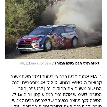
/
לאיזה ראלי תלכו בשנה הבאה?
AP, Eduardo Di Baia
ב-FIA אמנם קבעו כבר כי בעונת 2011 תשתמשנה
קבוצות ה-WRC במנועי 2.0 ל' אטמוספריים והנה
הם שוב משנים את החוקים. נכון לרגע זה, חוזר
הטורבו לשימוש אולם נפח המנוע קטן ויהיה 1.6 ל'.
הסיבה לכך נעוצה במעבר של יצרנים רבים למנועי
טורבו קטני נפח וזאת לטובת איכות הסביבה. עוד
במסגרת השינויים יותר שימוש ביותר אלמנטים
אווירודינמיים.