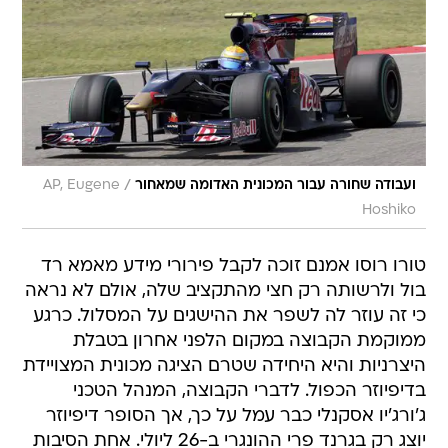
/
ועבודה שחורה עבור המכונית האדומה שמאחור
AP, Eugene
Hoshiko
טורו רוסו אמנם זוכה לקבל פירורי מידע מאמא רד
בול ולרשותה רק חצי מהתקציב שלה, אולם לא נראה
כי זה עוזר לה לשפר את ההישגים על המסלול. כרגע
ממוקמת הקבוצה במקום הלפני אחרון בטבלת
היצרניות והיא היחידה שטרם הציגה מכונית המצויידת
בדיפיוזר הכפול. לדברי הקבוצה, המנהל הטכני
ג'ורג'יו אסקנלי כבר עמל על כך, אך הסופר דיפיוזר
יוצג רק בגרנד פרי ההונגרי ב-26 ליולי. אחת הסיבות
לעיכוב הן העלויות הכרוכות בכך  חצי מיליון יורו. לשם
השוואה, הערכות גורסות כי ההשקעה של קבוצת