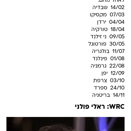
07/03  מקסיקו
04/04  ירדן
18/04  טורקיה
09/05  ני זילנד
30/05  פורטוגל
11/07  בולגריה
01/08  פינלנד
22/08  גרמניה
12/09  יפן
03/10  צרפת
24/10  ספרד
14/11  בריטניה
WRC: ראלי פולני