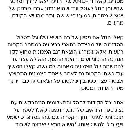
מטרים. קאלו וה-AMG שלו הניעו, יצאו לדרך ומרגע
שהישבן החל לענטז ועד שהוא נרגע עברו מרחק של
2,308 מטרים, כמעט פי שישה יותר מהשיא הקודם.
מרשים.
קאלו החל את ניסיון שבירת השיא שלו על מסלול
ההדגמה של מרצדס בסארי בריטניה במספר הקפות
רגועות. אלא שמרגע הוצאת זנב המכונית מחוץ לקו
הנהיגה ההגיוני ועימו ההיגוי ההפוך, הוא לא עצר עד
להתשתם של הצמיגים מאחור. למעשה, קאלו המשיך
עוד כשתי הקפות גם לאחר שאחד הצמיגים התפוצץ
ולבסוף עצר כשהבין שלנסוע על הג'אנט זה כבר יותר
מידי ראוותני ומסוכן.
אחרי כל הקידות לקהל והתצלומים המתבקשים עם
נציג ספר השיאים של גינס, התפנה קאלו לספר על
תוכניותיו לעתיד תוך הקפדה שמישהו במרצדס ישמע
ויעזור לו להשיג אותו. "השיא הבא שארצה לשבור