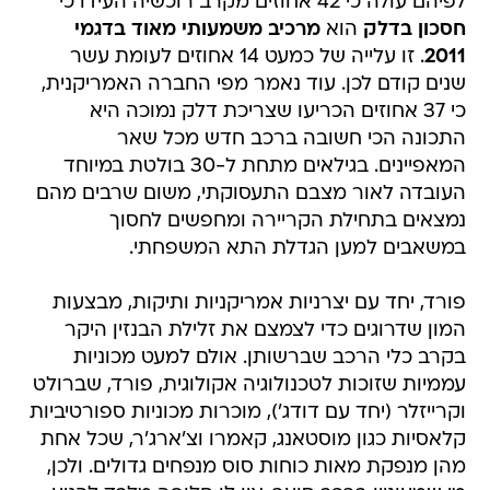
לפיהם עולה כי 42 אחוזים מקרב רוכשיה העידו כי
חסכון בדלק
הוא
מרכיב משמעותי מאוד בדגמי
2011
. זו עלייה של כמעט 14 אחוזים לעומת עשר
שנים קודם לכן. עוד נאמר מפי החברה האמריקנית,
כי 37 אחוזים הכריעו שצריכת דלק נמוכה היא
התכונה הכי חשובה ברכב חדש מכל שאר
המאפיינים. בגילאים מתחת ל-30 בולטת במיוחד
העובדה לאור מצבם התעסוקתי, משום שרבים מהם
נמצאים בתחילת הקריירה ומחפשים לחסוך
במשאבים למען הגדלת התא המשפחתי.
פורד, יחד עם יצרניות אמריקניות ותיקות, מבצעות
המון שדרוגים כדי לצמצם את זלילת הבנזין היקר
בקרב כלי הרכב שברשותן. אולם למעט מכוניות
עממיות שזוכות לטכנולוגיה אקולוגית, פורד, שברולט
וקרייזלר (יחד עם דודג'), מוכרות מכוניות ספורטיביות
קלאסיות כגון מוסטאנג, קאמרו וצ'ארג'ר, שכל אחת
מהן מנפקת מאות כוחות סוס מנפחים גדולים. ולכן,