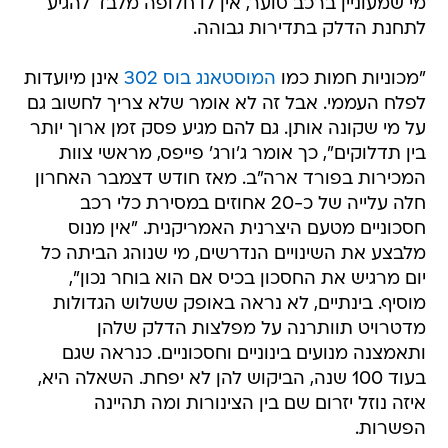
מי שמעוניין ברכב סוער, אין לו חלופה מלבד להגיע
לתחנת הדלק בתדירות גבוהה.
"מכוניות חמות כמו
המוסטאנג בוס 302
אינן מיועדות
לפלח העממי. אבל זה לא אומר שלא צריך לחשוב גם
על מי שקונה אותן. גם להם מגיע פסק זמן ארוך יותר
בין תדלוקים", כך אומר ג'ורג' פייפס, מראשי צוות
המכירות בפורד ארה"ב. מאז חודש דצמבר האחרון
חלה עלייה של כ-20 אחוזים במסירת כלי רכב
חסכוניים מטעם היצרנית האמריקנית. "אין מנוס
מלבצע את השינויים הנדרשים, מי שנוהג הביתה כל
יום מרגיש את החסכון בכיס אם הוא בוחר נכון",
מוסיף. בינתיים, לא נראה באופק ששלוש הגדולות
מדטרויט תוותרנה על מפלצות הדלק שלהן
ותאמצנה מנועים בינוניים וחסכוניים. כנראה שגם
בעוד 100 שנה, הביקוש להן לא יפחת. השאלה היא,
איזה נוזל יזרום שם בין הצינורות ומה תהיינה
הפשרות.