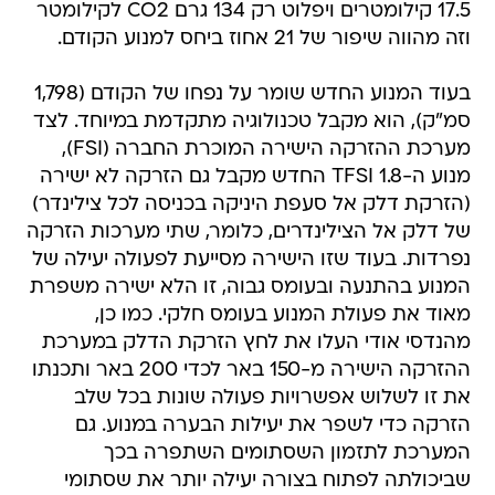
17.5 קילומטרים ויפלוט רק 134 גרם CO2 לקילומטר
וזה מהווה שיפור של 21 אחוז ביחס למנוע הקודם.
בעוד המנוע החדש שומר על נפחו של הקודם (1,798
סמ"ק), הוא מקבל טכנולוגיה מתקדמת במיוחד. לצד
מערכת ההזרקה הישירה המוכרת החברה (FSI),
מנוע ה-1.8 TFSI החדש מקבל גם הזרקה לא ישירה
(הזרקת דלק אל סעפת היניקה בכניסה לכל צילינדר)
של דלק אל הצילינדרים, כלומר, שתי מערכות הזרקה
נפרדות. בעוד שזו הישירה מסייעת לפעולה יעילה של
המנוע בהתנעה ובעומס גבוה, זו הלא ישירה משפרת
מאוד את פעולת המנוע בעומס חלקי. כמו כן,
מהנדסי אודי העלו את לחץ הזרקת הדלק במערכת
ההזרקה הישירה מ-150 באר לכדי 200 באר ותכנתו
את זו לשלוש אפשרויות פעולה שונות בכל שלב
הזרקה כדי לשפר את יעילות הבערה במנוע. גם
המערכת לתזמון השסתומים השתפרה בכך
שביכולתה לפתוח בצורה יעילה יותר את שסתומי