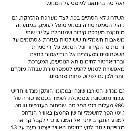
הפליטה בהתאם לעומס על המנוע.
השדרוג לא הסתיים בכך. לצד מערכת ההזרקה, גם
ניהול הטמפרטורה במנוע טופל לעומק. במנוע זה
מותקנת מערכת קירור שמנוהלת על ידי שתי
משאבות חשמליות ששולטות בעזרת שסתומים על
זרימת מי הקירור של המנוע. על ידי סגירת
השסתומים במעברים אל הרדיאטור בחזית
וברדיארטור לחימום תא הנוסעים, המערכת
מאפשרת למנוע להגיע לטמפרטורת עבודה מוקדם
יותר ולכן גם לפלוט פחות מזהמים.
גם מגדש הטורבו שונה ובמקומו הותקן מגדש חדיש
שבנוי מסגסוגת שמסוגלת לעמוד בטמפרטורה של
980 מעלות בגזי הפליטה. שסתום העודפים (וויסט
גייט) הפך לחשמלי וחישן החמצן באוויר הנדחס
למנוע התקרב יותר אל המגדש כדי לקבל קריאה
מדוייקת יותר. לחץ דחיסת האוויר יעמוד כעת על 1.3