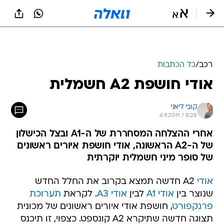
רכב
/
כל הכתבות
אודי חושפת A2 חשמלית
קובי ליאני
4.9.2011 / 8:28
אחרי ההצלחה המסחררת של ה-A1 ובצל הכישלון
של ה-A2 הראשונה, אודי חושפת איורים ראשונים
של סופר מיני חשמלית יוקרתית
אודי
A2 חדשה תמצא בקרוב את החלל החדש
שנוצר בין
אודי A1
לבין
אודי A3
. לקראת
תערוכת
פרנקפורט
, חושפת אודי איורים ראשונים של מכונית
תצוגה חדשה שתיקרא A2 קונספט. כצפוי, זו תיכנס