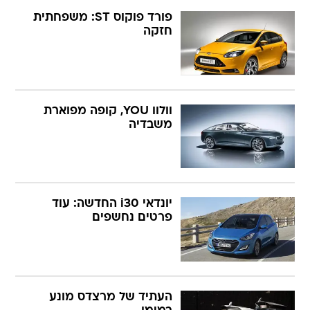
פורד פוקוס ST: משפחתית
חזקה
וולוו YOU, קופה מפוארת
משבדיה
יונדאי i30 החדשה: עוד
פרטים נחשפים
העתיד של מרצדס מונע