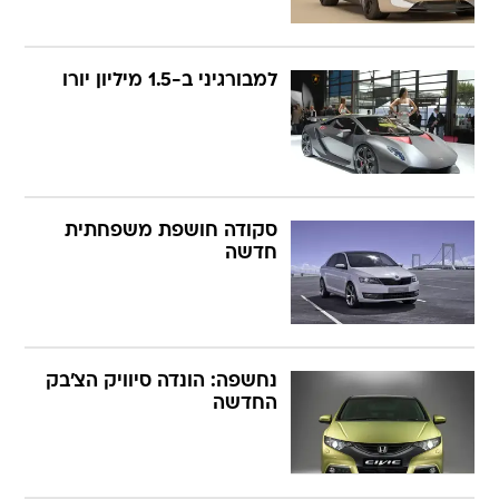
למבורגיני ב-1.5 מיליון יורו
סקודה חושפת משפחתית
חדשה
נחשפה: הונדה סיוויק הצ'בק
החדשה