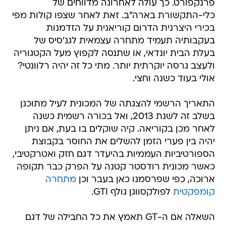
פרנקפורט. כך עולה לאחרונה מדווחים של
כלי-התקשורת בארה"ב. זאת לאחר שצפו קולות מפי
בכירי היצרנית הדרום קוריאנית על הזדמנות
בעקבותיה תעמיד מתחרה עצמאית לגנ'סיס של
בעלת הבית יונדאי, או שתנסה לקפוץ מעל הקטגוריה
ולעצב גרסה יוקרתית יותר. מתי כל זה יהיה רלוונטי?
אולי בעוד כשנה וחצי.
התאריך הרשמי להצגתה של המכונית לעיל מתוכנן
בשלב זה לשנת 2013, ואל בכורה רשמית כשנה
לאחר מכן בקוריאה. קיה שוקלים בו בעת, אם ניתן
יהיה בין פערי הזמן להשלים את החוסר בקבוצת
הספורטיביות העממיות בהיעדר דגם חזק ואטרקטיבי,
כאשר מכונית רודסטר קטנה על הפרק כבר תקופה
ארוכה, כפי שפרסמנו כאן בעבר וכן
מתחרה
קומפקטית
לפולקסווגן גולף GTI.
השאלה אם ה-GT תאמץ את כל החבילה של דגם