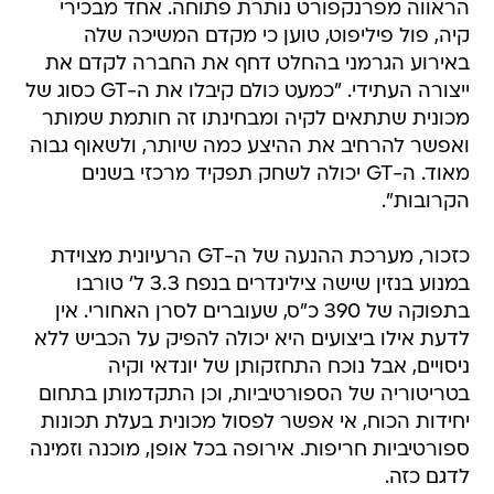
הראווה מפרנקפורט נותרת פתוחה. אחד מבכירי
קיה, פול פיליפוט, טוען כי מקדם המשיכה שלה
באירוע הגרמני בהחלט דחף את החברה לקדם את
ייצורה העתידי. "כמעט כולם קיבלו את ה-GT כסוג של
מכונית שתתאים לקיה ומבחינתו זה חותמת שמותר
ואפשר להרחיב את ההיצע כמה שיותר, ולשאוף גבוה
מאוד. ה-GT יכולה לשחק תפקיד מרכזי בשנים
הקרובות".
כזכור, מערכת ההנעה של ה-GT הרעיונית מצוידת
במנוע בנזין שישה צילינדרים בנפח 3.3 ל' טורבו
בתפוקה של 390 כ"ס, שעוברים לסרן האחורי. אין
לדעת אילו ביצועים היא יכולה להפיק על הכביש ללא
ניסויים, אבל נוכח התחזקותן של יונדאי וקיה
בטריטוריה של הספורטיביות, וכן התקדמותן בתחום
יחידות הכוח, אי אפשר לפסול מכונית בעלת תכונות
ספורטיביות חריפות. אירופה בכל אופן, מוכנה וזמינה
לדגם כזה.