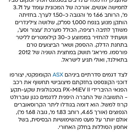
מ', הרוחב 1.66 מ' והגובה כ-1.50 לערך. בחזיתה
הותקן מנוע בנפח 1,000 סמ"ק, שלושה צילינדרים
משודך לתיבה רציפה, הכולל מערכת 'עצור וסע',
ושעתיד להחזיר בממוצע כ-30 קילומטרים לליטר
בתחנת הדלק. ההספק ושאר הביצועים טרם
פורסמו. מיראג' תושק במחצית השניה של 2012
בתאילנד, ואולי תגיע לישראל.
לצד דגמים סדרתיים ביניהם
ASX
הקומפקטי, יצורפו
דוכני הקונספט בחזקתם מיצובישי תחשוף את רכב
הפנאי ההיברידי PX-MiEV II בטכנולוגית שקע-תקע
- התשובה של החברה היפנית לדגמים כגון שברולט
קרוז למשל. הוא דומה בגודלו ליתר הקרוסאוברים
הנפוצים (אורך 4.65, רוחב 1.83 מ', גובה 1.68 מ'),
אולם יוותר על מעט מהשימושיות הבסיסית, בשל
אחסון הסוללות בחלק האחורי.
מערכת ההינע של מיצובישי PX מצוידת במנוע בנזין