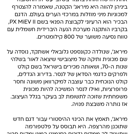
הבכיר הוא הרעיוני לקבוצת הפנאי בשם PX MiEV II,
בקרביו הותקנה מערכת הנעה היברידית חשמלית עם
טווח נסיעה משוער של 800 קילומטרים.
מיראג', שנולדה כקונספט גלובאלי אשתקד, נוסדה על
שם מכונית ותיקה של מיצובישי שיצאה לאור בשלהי
שנות ה-70, ושאותה מכירים בישראל בשם קולט
ולפרקים כדגמי הסדאן של לנסר. בדירוג הגדלים,
קולט הנוכחית כבר עוצבה למיקרוואן משונה וחסר
פרופרציות, ואילו לנסר המשיכה להיות מכונית
משפחתית שזוכה לתשומת לב בעיקר בגלל העיצוב.
אז נותרה משבצת פנויה.
מיראג', תאמץ את הכינוי ההיסטורי עבור דגם חדש
שתוכנן מהרצפה. היא תבוסס על פלטפורמה
שתעניק לה ממדים נדיבים בסגמנט המיני ומקום סביר
לחמישה אנשים. אורכה של המכונית עומד על 3.71