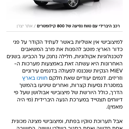
/
רכב היברידי עם טווח נסיעה של 800 קילומטרים
אתר יצרן
למיצובישי אין אשליות באשר לעתיד הקודר על פני
כדור הארץ: מוטב להפנות את מרב המשאבים
לטכנולוגיות אקולוגיות, חלילה נחנק על הכביש. בשנים
האחרונות היא עשתה זאת באמצעות מערכות ה-
MiEV הנקיות שנכנסו לפעולה בדגמים עירוניים
וזריזים. דגמים יעודיים שאת חלקם
חווינו בארץ
במסגרת נסיעות קצרות, ואחרים שיגיעו בהמשך
הדרך, כולל היורשת של מיצובישי אבולושן שעל פי
דיווחים תצטייד במערכת הנעה היברידית (מי היה
מאמין).
אבל תערוכת טוקיו בפתח, ומיצובישי מציגה מכונית
אחת חדשה ואחת בתנור בשלבי עשייה. החשובה
ביניהן להווה היא מיראג' הקטנה, שאמורה להצטרף
למכוניות מיני מוזלות במרכזי הערים בעולם. הדגם