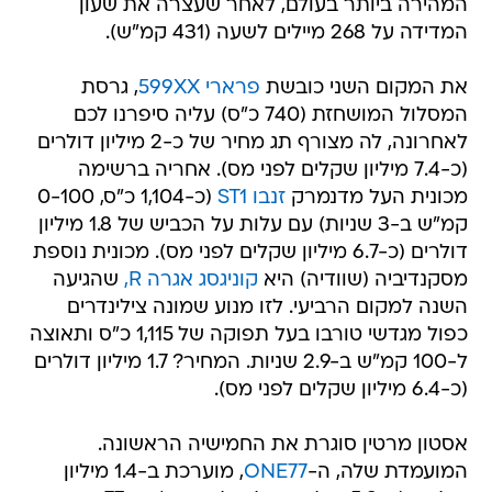
המהירה ביותר בעולם, לאחר שעצרה את שעון
המדידה על 268 מיילים לשעה (431 קמ"ש).
את המקום השני כובשת
פרארי 599XX
, גרסת
המסלול המושחזת (740 כ"ס) עליה סיפרנו לכם
לאחרונה, לה מצורף תג מחיר של כ-2 מיליון דולרים
(כ-7.4 מיליון שקלים לפני מס). אחריה ברשימה
מכונית העל מדנמרק
זנבו ST1
(כ-1,104 כ"ס, 0-100
קמ"ש ב-3 שניות) עם עלות על הכביש של 1.8 מיליון
דולרים (כ-6.7 מיליון שקלים לפני מס). מכונית נוספת
מסקנדיביה (שוודיה) היא
קוניגסג אגרה R,
שהגיעה
השנה למקום הרביעי. לזו מנוע שמונה צילינדרים
כפול מגדשי טורבו בעל תפוקה של 1,115 כ"ס ותאוצה
ל-100 קמ"ש ב-2.9 שניות. המחיר? 1.7 מיליון דולרים
(כ-6.4 מיליון שקלים לפני מס).
אסטון מרטין סוגרת את החמישיה הראשונה.
המועמדת שלה, ה-
ONE77
, מוערכת ב-1.4 מיליון