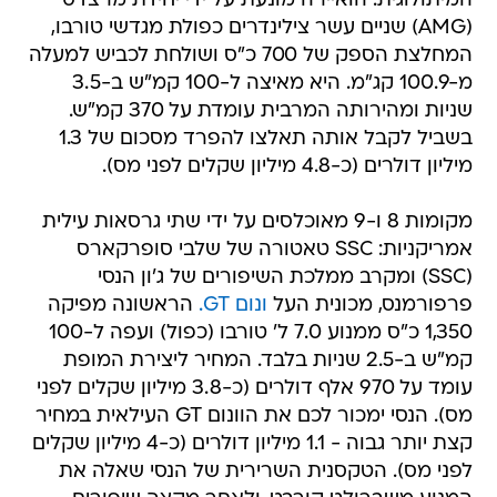
המיתולוגית. הואיירה מונעת על ידי יחידת מרצדס
(AMG) שניים עשר צילינדרים כפולת מגדשי טורבו,
המחלצת הספק של 700 כ"ס ושולחת לכביש למעלה
מ-100.9 קג"מ. היא מאיצה ל-100 קמ"ש ב-3.5
שניות ומהירותה המרבית עומדת על 370 קמ"ש.
בשביל לקבל אותה תאלצו להפרד מסכום של 1.3
מיליון דולרים (כ-4.8 מיליון שקלים לפני מס).
מקומות 8 ו-9 מאוכלסים על ידי שתי גרסאות עילית
אמריקניות: SSC טאטורה של שלבי סופרקארס
(SSC) ומקרב ממלכת השיפורים של ג'ון הנסי
פרפורמנס, מכונית העל
ונום GT.
הראשונה מפיקה
1,350 כ"ס ממנוע 7.0 ל' טורבו (כפול) ועפה ל-100
קמ"ש ב-2.5 שניות בלבד. המחיר ליצירת המופת
עומד על 970 אלף דולרים (כ-3.8 מיליון שקלים לפני
מס). הנסי ימכור לכם את הוונום GT העילאית במחיר
קצת יותר גבוה - 1.1 מיליון דולרים (כ-4 מיליון שקלים
לפני מס). הטקסנית השרירית של הנסי שאלה את