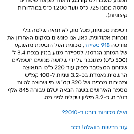
המנוע משברולט קורבט, ולאחר מקצה שיפורים
סחטה ממנו 725 כ"ס (ועד 1,200 כ"ס במהדורות
קיצוניות).
רשימת מכוניות, מכל סוג, לא תהיה שלמה בלי
נוכחות אקולוגית. כאן, אנו פוגשים במקום האחרון את
פורשה
918 ספיידר
, מכונית העל הנטענת מהשקע
של המותג הגרמני. לספיידר מנוע בנזין בנפח 3.4 ל'
(500 כ"ס) מתוגבר על ידי שלושה מנועים חשמליים
שכוחם המצטבר מפיק עוד 220 כ"ס. התאוצה
הרשמית נאמדת בכ-3.2 שניות ל-100 קמ"ש
ומהירות מרבית של 320 קמ"ש. מי שרוצה להיות
מסמר האירועים בשנה הבאה ישלם עבורה 845 אלף
דולרים, כ-3.2 מיליון שקלים לפני מס.
ואילו מכוניות דורגו ב-2010?
עוד חדשות בוואלה! רכב