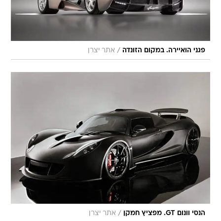
/
פגני הואיירה. במקום הזונדה
אתר יצרן
/
הנסי וונום GT. מפציץ חמקן
אתר יצרן