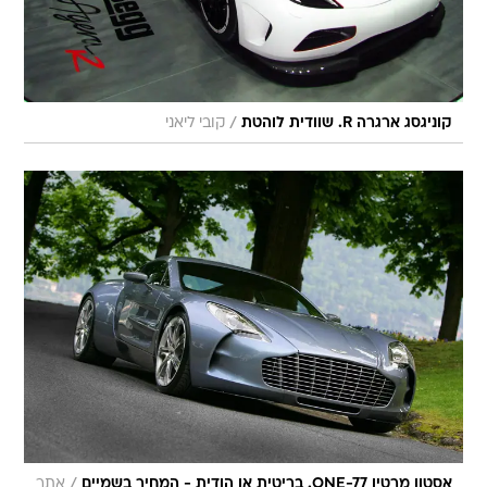
/
קוניגסג ארגרה R. שוודית לוהטת
קובי ליאני
/
אסטון מרטין ONE-77. בריטית או הודית - המחיר בשמיים
אתר