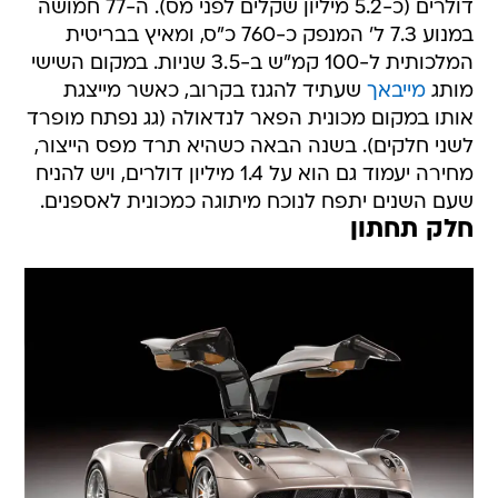
דולרים (כ-5.2 מיליון שקלים לפני מס). ה-77 חמושה
במנוע 7.3 ל' המנפק כ-760 כ"ס, ומאיץ בבריטית
המלכותית ל-100 קמ"ש ב-3.5 שניות. במקום השישי
מותג
מייבאך
שעתיד להגנז בקרוב, כאשר מייצגת
אותו במקום מכונית הפאר לנדאולה (גג נפתח מופרד
לשני חלקים). בשנה הבאה כשהיא תרד מפס הייצור,
מחירה יעמוד גם הוא על 1.4 מיליון דולרים, ויש להניח
שעם השנים יתפח לנוכח מיתוגה כמכונית לאספנים.
חלק תחתון