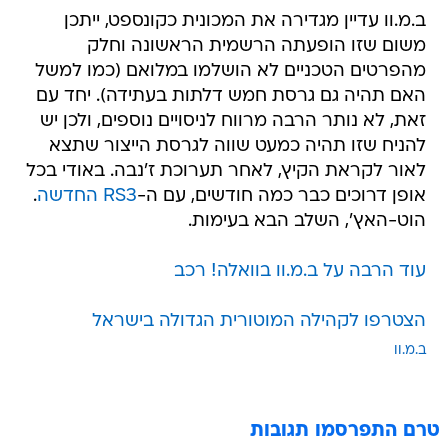
ב.מ.וו עדיין מגדירה את המכונית כקונספט, ייתכן
משום שזו הופעתה הרשמית הראשונה וחלק
מהפרטים הטכניים לא הושלמו במלואם (כמו למשל
האם תהיה גם גרסת חמש דלתות בעתידה). יחד עם
זאת, לא נותר הרבה מרווח לניסויים נוספים, ולכן יש
להניח שזו תהיה כמעט שווה לגרסת הייצור שתצא
לאור לקראת הקיץ, לאחר תערוכת ז'נבה. באודי בכל
אופן דרוכים כבר כמה חודשים, עם ה-
RS3 החדשה
.
הוט-האץ', השלב הבא בעימות.
עוד הרבה על ב.מ.וו בוואלה! רכב
הצטרפו לקהילה המוטורית הגדולה בישראל
ב.מ.וו
טרם התפרסמו תגובות