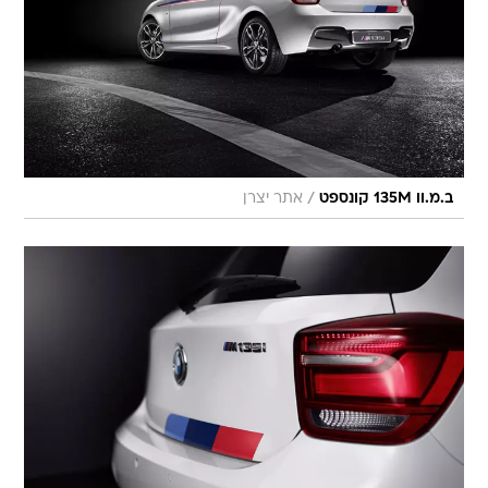
/
ב.מ.וו 135M קונספט
אתר יצרן