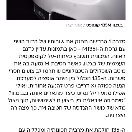
/
ב.מ.וו 135M קונספט
אתר יצרן
סדרה 1 החדשה תחזק את שורותיו של הדור השני
עם גרסת ה-M135I - כאן בתמונות עדיין כדגם
ראווה. המכונית תשובץ כאחות-על לקומפקטית
העממית של ב.מ.וו, כאשר חטיבת M נטעה בה את
מיטב השכלולים הטכנולוגיים שיתרמו לביצועים חסרי
פשרות. ה-135 תכלול בין היתר אופציה למערכת
הנעה כפולה (X דרייב) פרט להנעה אחורית, ואולי
אפילו מנוע דיזל גמיש. כיצד מתארים אותה ב.ב.מ.וו?
"סימביוזה אידאלית בין ביצועים לשימושיות, תוך ניצול
מלא של כושר ההנדסה של חטיבה M", כך מצהירה
היצרנית.
ה-135 חולקת את מרבית תכונותיה ומכלליה עם