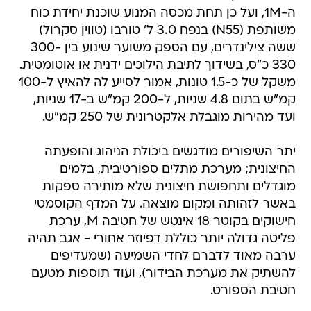
ה-1M, ועל כן תחת מכסה המנוע שוכנת יחידת כוח
משותפת (N55) בנפח 3.0 ל' טורבו (טווין סקרול)
ששה צילינדרים, עם הספק משוער שינוע בין 300-
330 כ"ס, בשידוך לתיבת הילוכים ידנית או אוטומטית.
משקל של כ-1.5 טונות, אמור לסייע לה להאיץ ל-100
קמ"ש בתום 4.8 שניות, ל-200 קמ"ש ב-17 שניות,
ועד מהירות מוגבלת אלקטרונית של 250 קמ"ש.
יתר השיפורים מודגשים ביכולת הניהוג והופעתה
החיצונית; מערכת מתלים ספורטיבית, בלמים
מוגדלים ותחפושת חיצונית שלא מותירה ספקות
באשר לזהותה ומקום מוצאה. על המדף הקוסמטי
חישוקים בקוטר 18 אינטש של חטיבה M, ערכת
פליטה גדולה יותר כוללת דפיוזר אחורי - אגב תהיה
ערבה מאוד לדברם לחדי השמיעה (שמעדיפים
להשתיק את מערכת הבידור), ועוד תוספות מטעם
חטיבת הספורט.