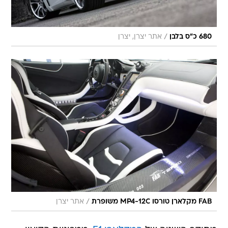
/
680 כ"ס בלבן
אתר יצרן, יצרן
/
FAB מקלארן טורסו MP4-12C משופרת
אתר יצרן