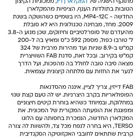
מתוקף הישגיה של
המקלארן F1
, ממכוניות הקיצון
הטובות בתולדות הענף, הציפיות מהמקלארן
החדשה - MP4-12C, היו בשמיים כשהושקה בשנת
2009. מחד, מבחינה טכנולוגית היא לא סובלת
מהיעדרם של סופרלטיביים וחיזוקים, שכן מנוע ה-3.8
ל' טורבו כפול, מספק 592 כ"ס ומאיץ בה ל-200
קמ"ש ב-8.9 שניות ועד מהירות מרבית של 324
קמ"ש בקירוב. ובכל זאת, סדנת FAB השוויצרית
מצאה סיבה טובה לחולל בה מהפכות, ועל הדרך
לנער את החזות עם מלתחה קיצונית עצמאית.
FAB דייזין, צריך לציין, איננה מהסדנאות
הפופולאריות בקרב היצרניות. יש לה טעם קצת שנוי
במחלוקת, ובמיוחד כשהיא בוחרת קיטים חיצוניים
ומפוגגת את הופעתה המקורית של המכונית. את
המקלארן החדשה, הנמכרת בחסותה עם הלוגו
TERSO, היא בחרה לנפח מכל צד, ולהשוות לה צורה
קרבית שתתאים לחובבי האקזוטיקה הסקנדיבית