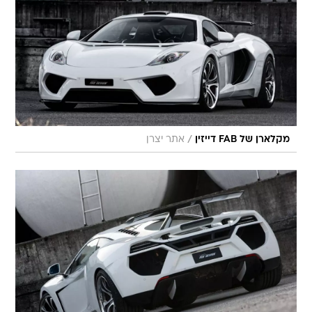
/
מקלארן של FAB דייזין
אתר יצרן