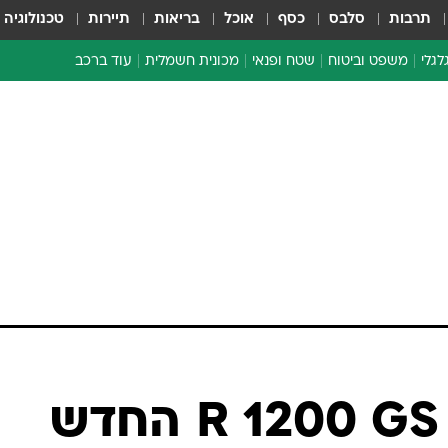
תרבות
סלבס
כסף
אוכל
בריאות
תיירות
טכנולוגיה
לגלי
משפט וביטוח
שטח ופנאי
מכונית חשמלית
עוד ברכב
ת דו-גלגלי
ביטוח רכב
י דו-גלגלי
אביזרים לרכב
ים ארוכי טווח דו-גלגלי
מכוניות חדשות
ק
מבצעים חמים
י
מבחנים ארוכי טווח
מבשלים מהשטח
אופניים
משומשות
אספנות
ספורט מוטורי
צרכנות
טכנולוגיה