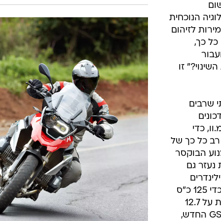
שום
גיה הנוכחית
רות לזיהום
כל כך,
עבור
שינוי?" זו
י שרבים
כונים
וו, כדי
רב כל כך של
ם על מנוע הבוקסר
 אך כעת נעזר גם
לינדרים
ובדרך גם ההספק עלה מ-110 כ"ס לכדי 125 כ"ס
ב-7,700 סל"ד וגם המומנט עומד כעת על 12.7
קג"מ ב-6,500 סל"ד. משקלו של ה-GS החדש,