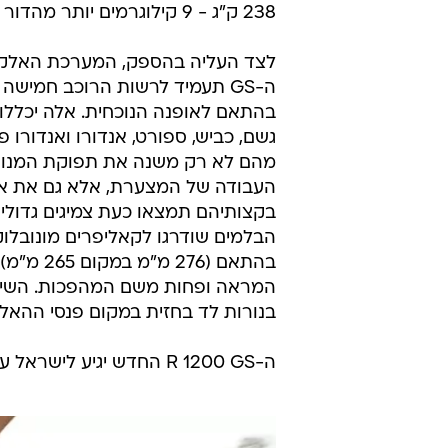
238 ק"ג - 9 קילוגרמים יותר מהדור היוצא.
לצד העליה בהספק, המערכת האלקט
ה-GS תעמיד לרשות הרוכב חמישה 
בהתאם לאופנה הנוכחית. אלה יכללו 
גשם, כביש, ספורט, אנדורו ואנדורו 
מהם לא רק משנה את תפוקת המנוע
העבודה של המצערת, אלא גם את או
הבלמים שודרגו לקאליפרים מונובלוק
בהתאם (6
המראה ופחות משם המהפכות. השינוי
בנורות לד בחזית במקום פנסי ההאלו
ה-R 1200 GS החדש יגיע לישראל עד אמצע שנת 2013, אך טרם נקבע מחירו.