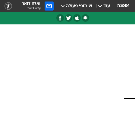
וואלה דואר
אופנה
עוד
שיתופי פעולה
קרא דואר
טגוריות
צרנים