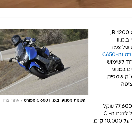
במקביל לחשיפה העולמית של ה-R 1200 GS,
ב.מ.וו
 של צמד
ה-C600 ספורט וה-C650
חד לשימוש
ים במנוע
ני צילינדרים בנפח 647 סמ"ק שמפיק
ציפה
/
השקת קטנועי ב.מ.וו C 600 ספורט
אתר יצרן
מחירי הקטנועים החדשים נקבעו על 77,600 שקל
לדגם C 600 SPORT ו-80,600 שקל לדגם ה- C