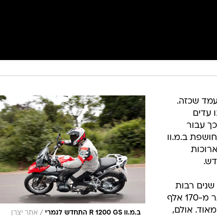
עמד שכזה.
 עדים
כך עבור
ושפת ב.מ.וו
ארוכות
שנים רבות
בראש טבלת המכירות העולמית (יותר מ-170 אלף
אוד. אולם,
/
ב.מ.וו R 1200 GS התחדש לגמרי
אתר יצרן