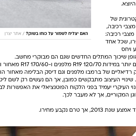
רונית של
מצבי רכיבה,
מצבי רכיבה:
/
האם יצליח לשמור על כוחו בשוק?
אתר יצרן
פרו, שכל אחד
 ויחס
פן שיכוך המתלים החדשים שגם הם מבוקרי מחשב.
בקצותיהם תמצאו כעת צמיגים גדולים יותר במידות 120/70 R19 מלפנים ו-60
 רדיאליים של ברמבו מלפנים וגם דיסק הבלימה מאחור הו
27 מ"מ במקום 265 מ"מ). שינויי העיצוב מתבקשים כמובן, אך הם נעשים רק לשם לי
 העיקרי יעמיד בפני הלקוח הפוטנציאלי את האפשרות לב
גן המקוריים, אך לא מעבר לכך.