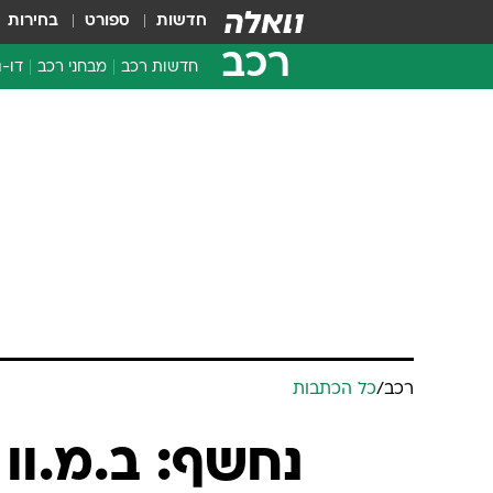
חדשות
ספורט
בחירות
רכב
חדשות רכב
מבחני רכב
דו-ג
חדשו
מבחנ
מבחנ
רכב
/
כל הכתבות
נחשף: ב.מ.וו R 1200 GS החדש