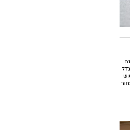
170/ R17 מאחור וגם
גדל
טוש
חור