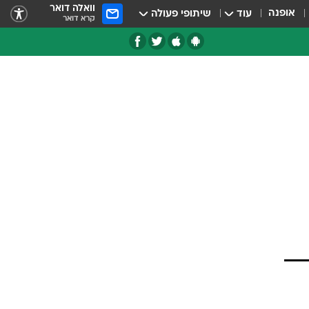
וואלה דואר
אופנה
עוד
שיתופי פעולה
קרא דואר
טגוריות
צרנים