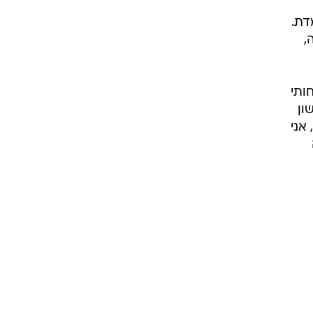
דת.
,
ותי
ון
אני