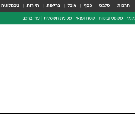
תרבות
סלבס
כסף
אוכל
בריאות
תיירות
טכנולוגיה
לגלי
משפט וביטוח
שטח ופנאי
מכונית חשמלית
עוד ברכב
ת דו-גלגלי
ביטוח רכב
י דו-גלגלי
אביזרים לרכב
ים ארוכי טווח דו-גלגלי
מכוניות חדשות
ק
מבצעים חמים
י
מבחנים ארוכי טווח
מבשלים מהשטח
אופניים
משומשות
אספנות
ספורט מוטורי
צרכנות
טכנולוגיה