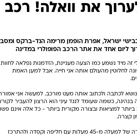
בטיחות
רוך את וואלה! רכב
סדנאות ושיפורים
דעות
כל הכתבות
ארכיון מדורים
ס
כבישי ישראל, אפרת הופמן מרימה הנד-ברקס ומסבי
ך ליום אחד את אתר הרכב הפופולרי במדינה
כתבו לנו
פ
אביזרים לרכב
ה
לי זה מיד נשמע כמו הצעה מעניינת, הזדמנות נפלאה לחוות
ט
ונה לחלוטין מהעולם אותה אני חייה. אבל למען האמת
ם.
נושא לכתבה ולכתוב אותה מעט מורכב. למעשה אני אמורה
 בנהיגה, כשמה שעומד לנגד עיני הוא הרצון להעביר לקורא
יותר למציאות ובצורה מקורית ביותר - כל אלה אינם פשו
ן קצרה.
בעיני, לשבת ברכב מירוץ בטמפרטורה של למעלה מ-45 מעלות עם חליפה וקסדה ולהתרכז