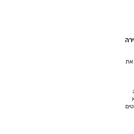
וגרים שנה
רה
וטו רצח
עברת בעלות
 את
וטאלוס
טים