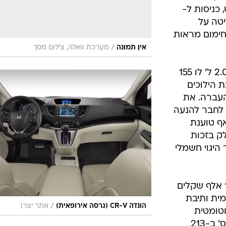
חלל הפנים
 כך שיהיה
 להבין היכן
 והחיצונית.
לוש רמות גימור:
ט, כולל
 כניסות ל-
שליטה על
חימום מראות
/
אין תמונה
מערכת וואלה, צילום מסך
בקו המנועים, מנוע בנזין אחד בנפח 2.0 ל' לו 155
יבת הילוכים
העברה. את
לחבר להנעה