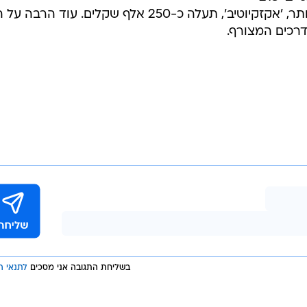
ף טוענת
 הדלק בזכות
 היגוי חשמלי
המחירים ל-CR-V החדש יחלו ב-170 אלף שקלים
ית ותיבת
/
הונדה CR-V (גרסה אירופאית)
אתר יצרן
וטומטית
מתוחמרת ב-193 אלף שקלים, 'אלגנס' ב-213
אלף שקלים ואילו הגרסה הבכירה ביותר, 'אקזקיוטיב', תעלה כ-250 אלף שקלים. עוד הרבה 