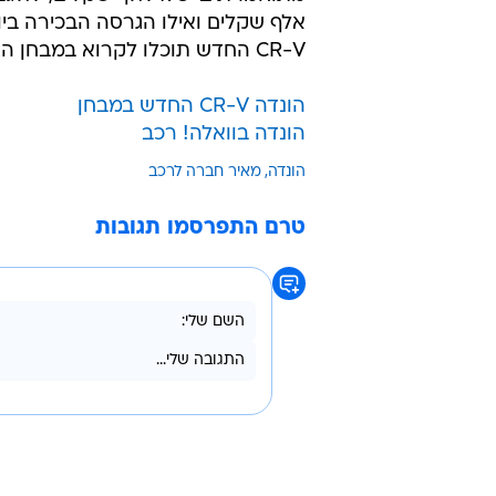
קדמית או כפולה לא קבועה. הונדה א
להפחתה של 10 אחוזים בצריכת
שיפורים אירודינאמיים, מעבר לתגבור
ועזרים נוספים שיתרמו לביצועיו.
לגרסה הבסיסית ביותר עם הנעה קדמ
הילוכים ידנית. מהדורת 'קומפורט' א
CR-V החדש תוכלו לקרוא במבחן הדרכים המצורף.
הונדה CR-V החדש במבחן
הונדה בוואלה! רכב
הונדה
מאיר חברה לרכב
טרם התפרסמו תגובות