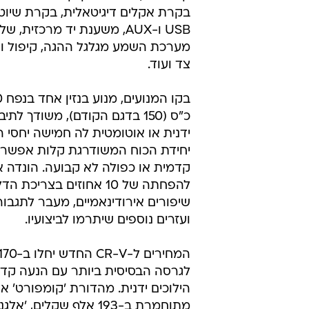
האורכיות בזנב המכונית ועדכנה את 
במערכות חדישות. תא הנוסעים תוכנן
קל יותר לנהג לתפעל את המערכות וכן
גבולות המרכב ביחס לסביבה הפנימית
מאיר תציע את ה-CR-V בש
קומפורט, אלגנס ואקזקיוטיב. כסטנדר
בקרת אקלים דיגיטאלית, בקרת שיוט,
USB ו-AUX, משענת יד מרכזית, 
מערכת השמע מגלגל ההגה, קיפול ו
צד ועוד.
כ"ס (150 בדגם הקודם), משודך לת
ידנית או אוטומטית לה חמישה יחסי 
יחידת הכוח המשודרגת קלות אפשר 