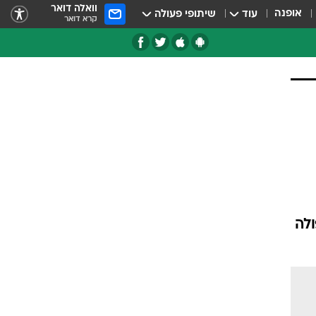
וואלה דואר
אופנה
עוד
שיתופי פעולה
קרא דואר
טגוריות
צרנים