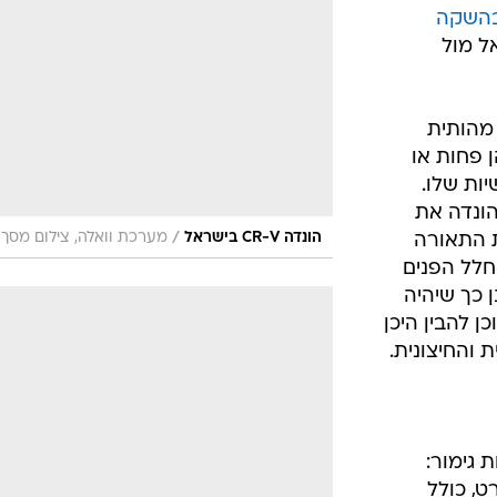
בטיחות
סדנאות ושיפורים
דעות
רכב הפנאי של הונדה ישווק בישראל בשלוש רמות גימור, מנוע 2.0 ל' בנזין
כל הכתבות
חל מ-170 אלף שקלים
ארכיון מדורים
ס
החלה לשווק
כתבו לנו
פ
אי
אביזרים לרכב
ה
 היפני נוחת בארץ
ט
בהשקה
ל מול
נה מהותית
ן פחות או
ות שלו.
הונדה את
/
הונדה CR-V בישראל
מערכת וואלה, צילום מסך
ת התאורה