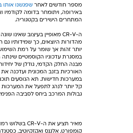
ניר בן-טובים, 
ניר בן-טובים 
5.2.2013 / 7:22
או קדמית ותיבות ידניות או אוטומטיות. ה
מאיר, יבואנית דגמי הונדה לישראל, 
השבוע את הדור החדש של רכב הפנ
הפופולארי CR-V. הקרוסאובר
מספר חודשים לאחר
שפגשנו אותו 
באירופה, ויתומחר בדומה לקודמיו וא
המתחרים הישירים בקטגוריה.
ה-CR-V מאופיין בעיצוב שאינו שו
מהדורות היוצאים, כך שמידותיו גם ה
יותר זהות אך שומר על רמת השימושי
במסגרת עדכוניו הקוסמטיים שינתה 
מבנה החלק הקדמי, גודלן של יחידו