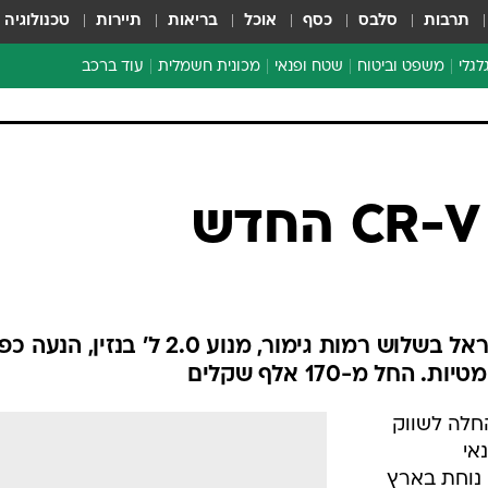
תרבות
סלבס
כסף
אוכל
בריאות
תיירות
טכנולוגיה
לגלי
משפט וביטוח
שטח ופנאי
מכונית חשמלית
עוד ברכב
ת דו-גלגלי
ביטוח רכב
י דו-גלגלי
אביזרים לרכב
ים ארוכי טווח דו-גלגלי
מכוניות חדשות
ק
מבצעים חמים
י
מבחנים ארוכי טווח
מבשלים מהשטח
אופניים
משומשות
אספנות
ספורט מוטורי
צרכנות
טכנולוגיה