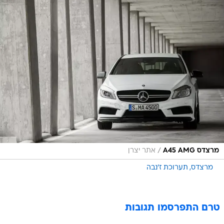
/
מרצדס A45 AMG
אתר יצרן
מרצדס
תערוכת ז'נבה
טרם התפרסמו תגובות