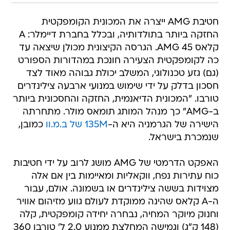
חטיבת AMG ייצרה את המכונית הקומפקטית
החזקה ביותר בתולדותיה, ובכלל בחברת דיימלר: A
קלאס 45 AMG. הגרסה הקיצונית מכולן שיצאה עד
כה לקומפקטית הצעירה חונכת במהדורות הספורט
(גם) גזע טכנולוגי, המשלב יכולת גבוהה מאוד לצד
חסכון בדלק על ידי שימוש במנועי ארבעה צילינדרים
טורבו. "המכונית הדיאנמית, החזקה והחסכונית ביותר
ב-AMG" כך מנהל המותג תומאס מולר. מתחרתה
הישירה של הגרמניה היא ה-
135M של ב.מ.וו
כמובן,
שנמכרת בישראל.
האפקט הדרמטי של AMG מושג לרוב על ידי חטיבות
כוח עתירות נפח, ווקאליות ומאיימות בין אם אלה
מצוידות בששה צילינדרים או בשמונה. אולם, עבור
ה-A קלאס שהינה ממוקדת לעולם גווע מזיהום אוויר
וחנוק מיוקר המחיה, נבחרה יחידה קומפקטית, קלה
(148 ק"ג) וגמישה המחלצת ממנוע 2.0 ל' טורבו 360