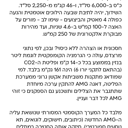
כ"ס ב-6,000 סל"ד, ו-46 קג"מ מ-2,250 סל"ד.
השידוך, יהיה לתיבת שבעה הילוכים אוטמטית והנעה
כפולה 4 מאטיק והביצועים - שימו לב - מורים על
האצה ל-100 קמ"ש ב-4.6 שניות, ועד מהירות
מבוקרת אלקטרונית של 250 קמ"ש.
חסכונית או הצהרה ללא כיסוי? ובכן, לפי נתוני
מרצדס, עולה כי הגרמניה הקומפקטית לוגמת ליטר
בנזין בממוצע בכל כ-14 ק"מ ופליטת ה-CO2
(בהתאם לתקני יורו 6) הינה 161 גק"מ בלבד. למי
שמודאג מתקנות משביתות אקשן גרוני ממערכת
הפליטה, דאגה AMG להתקין ערכה מיוחדת
שתתגבר את הצלילים ותשכנע גם הספקנים כי זוהי
AMG לכל דבר ועניין.
מלבד כל המערך הקוסמטי המסורתי שנושאת עליה
ה-AMG החדשה (כיתובים, חישוקים, לוגואים, תא
נוסעים ספורטיבי), חיזקה אותה החטיבה במתלים