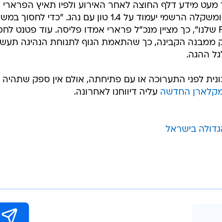
 מעט מידע דלף החוצה לאחר האירוע ולפיו תאיץ הפרארי
החדשה ל-200 קמ"ש ב-5.5 שניות, ומשקלה הרשמי יעמוד על 1.4 טון עם נהג. "כדי לחסו
השתמשנו בסיבי פחם ממכוניות ה-F1 שלנו", כך מציין מנכ"ל פרארי אמדו פליסה. עוד פטנט לח
ממבנה הקבינה, כך שהתאמת הגוף לתנוחת הנהיגה תעש
גל ההגה.
ית לפני התערוכה או עם פתיחתה, אולם אין ספק שתהיה ז
קלארן החדשה
עליה דיווחנו לאחרונה.
גדולה בישראל