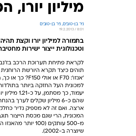
מיליון יורו, 
ניר בן-טובים, 
ניר בן-טובים 
19.2.2013 / 8:01
וטכנולוגית ייצור ישירות מחטיבת הפורמולה 1 של המותג הא
לקראת פתיחת תערוכת הרכב בז'נבה
תוהים כיצד תקרא היורשת הרוחנית
'אנזו': F70 או אולי 150
למכונית העל החזקה ביותר בתולדות
יעמוד, כך מסתמן, על 
שהם כ-6 מיליון שקלים לערך בהנ
ארצה. ואם זה לא מספיק נדיר כחלק
המכונית, הרי שגם מכסת הייצור תוג
מ-500 עותקים (100 יותר מה
שיוצרה ב-2002).