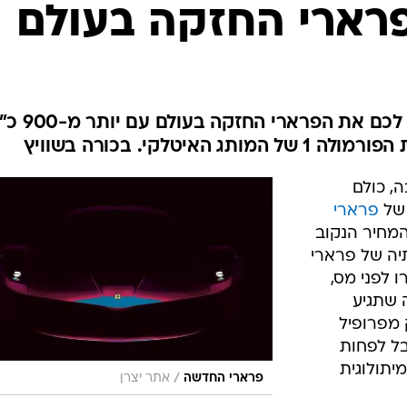
בטיחות
הפרארי החזקה בעולם
סדנאות ושיפורים
דעות
כל הכתבות
ארכיון מדורים
ס
בתמורה למיליון יורו וקצת תהיה לכם את הפרארי הח
יטלקי. בכורה בשוויץ
כתבו לנו
פ
אביזרים לרכב
ה
, כולם
ט
 של
פרארי
F? כך או כך, המחיר הנקוב
יה של פרארי
כ-1.21 מיליון יורו לפני מס,
חה שתגיע
 מפרופיל
בל לפחות
אנזו המיתולוגית
/
פרארי החדשה
אתר יצרן