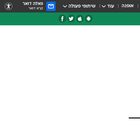
וואלה דואר
אופנה
עוד
שיתופי פעולה
קרא דואר
טגוריות
צרנים