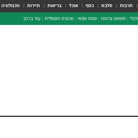
תרבות
סלבס
כסף
אוכל
בריאות
תיירות
טכנולוגיה
לגלי
משפט וביטוח
שטח ופנאי
מכונית חשמלית
עוד ברכב
ת דו-גלגלי
ביטוח רכב
י דו-גלגלי
אביזרים לרכב
ים ארוכי טווח דו-גלגלי
מכוניות חדשות
ק
מבצעים חמים
י
מבחנים ארוכי טווח
מבשלים מהשטח
אופניים
משומשות
אספנות
ספורט מוטורי
צרכנות
טכנולוגיה