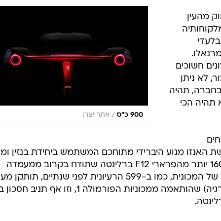
ק מהעין
לקוחותיה
בלעדי
רנאלו.
נים חשוכים
, לא ניתן
בחברה, תהיה
 תהיה הכי
/
900 כ"ס
אתר יצרן
חים
 האנזו מנוע היברידי מתוחכם המשתמש ביחידת בנזין ומנ
חשמלי המפיקים יחדיו כ-900 כ"ס, 160 יותר מהפרארי F12 ברלינטה שתודח בקרוב ממעמדה
כפרארי החזקה בהיסטוריה. בקרביה של המכונית, כמו ב-599 הרעיונית לפני שנתיים, תו
HY KERS (תנופת מומנט ואגירת אנרגיה) שהותאמה ממכוניות הפורמולה 1, וזו אף