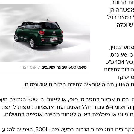
ת הרוחב
גדלת האורך ל-4.35 מ' אפשרה הן
ת נפח תא המטען ב-200 ל' במצב רגיל
ת שיוכלה
נועי בנזין,
מנוע ה-1.4 ל' עם תפוקה מרבית של כ-96 כ"ס,
ומנוע טווין אייר 0.9 ל' טורבו בהספק של 104 כ"ס
/
פיאט 500 שבעה מושבים
אתר יצרן
לליטר, בחיבור לתיבות
 יפיקו
תא הנוסעים המרווח ילבש אחד משתי רמות אבזור בתפריט: פופ, או לאונג'. 
בפני הלקוח 19 אפשרויות שונות לגוון החיצוני ו-6 עבור חלל הפנים ועוד אופציות נוספות לדיפוני
ת ניווט או מצלמת ראייה לאחור תהיינה אופציה בתשלום.
פיאט תחל במכירת הדגם בחודשים הקרובים בתג מחיר הגבוה במעט מה-500L, הצפויה להגיע