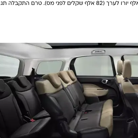
לישראל. העלות היא בסביבות ה-17 אלף יורו לערך (82 אלף שקלים לפני מס). טרם התקבלה