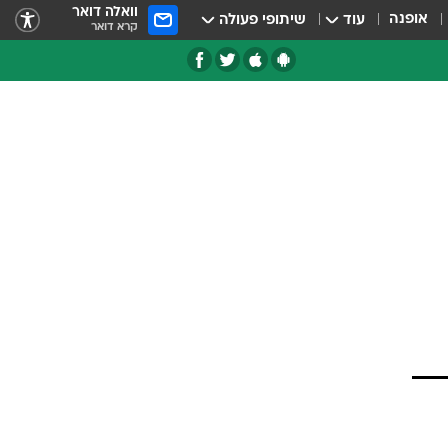
וואלה דואר
אופנה
עוד
שיתופי פעולה
קרא דואר
טגוריות
צרנים