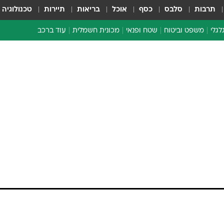
תרבות
סלבס
כסף
אוכל
בריאות
תיירות
טכנולוגיה
לגלי
משפט וביטוח
שטח ופנאי
מכונית חשמלית
עוד ברכב
ת דו-גלגלי
ביטוח רכב
י דו-גלגלי
אביזרים לרכב
ים ארוכי טווח דו-גלגלי
מכוניות חדשות
ק
מבצעים חמים
י
מבחנים ארוכי טווח
מבשלים מהשטח
אופניים
משומשות
אספנות
ספורט מוטורי
צרכנות
טכנולוגיה