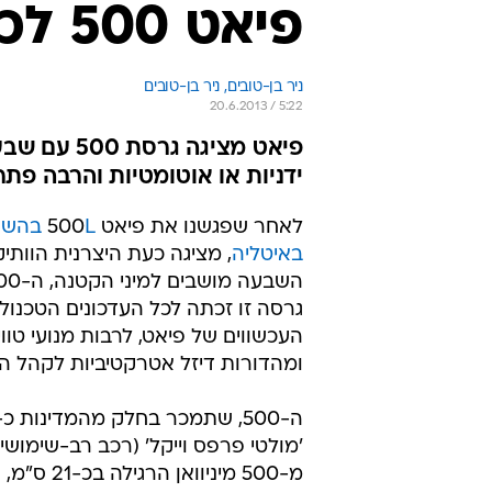
פיאט 500 לכל המשפחה
ניר בן-טובים, 
ניר בן-טובים 
20.6.2013 / 5:22
פיאט מציגה
ידניות או אוטומטיות והרבה פת
לאחר שפגשנו את פיאט 500
L בהש
באיטליה
, מציגה כעת היצרנית הוות
גרסה זו זכתה לכל העדכונים הטכנולוג
העכשווים של פיאט, לרבות מנועי טווין
ומהדורות דיזל אטרקטיביות לקהל הא
'מולטי פרפס וייקל' (רכב רב-שימושי)
מ-500 מיניוואן 