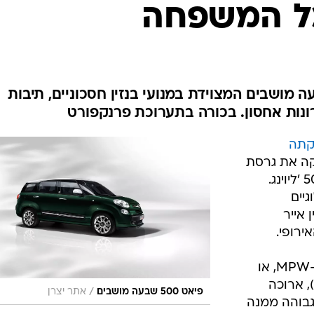
בטיחות
סדנאות ושיפורים
דעות
כל הכתבות
ארכיון מדורים
ס
 גרסת 500 עם שבעה מושבים המצוידת במנועי בנזין חסכוניים, תיבות
רונות אחסון. בכורה בתערוכת פרנקפורט
כתבו לנו
פ
אביזרים לרכב
ה
קתה
ט
יקה את גרסת
השבעה מושבים למיני הקטנה, ה-500 'ליוינג.
יים
 אייר
ירופי.
ה-500, שתמכר בחלק מהמדינות כ-MPW, או
, ארוכה
/
פיאט 500 שבעה מושבים
אתר יצרן
הרגילה בכ-21 ס"מ, גבוהה ממנה