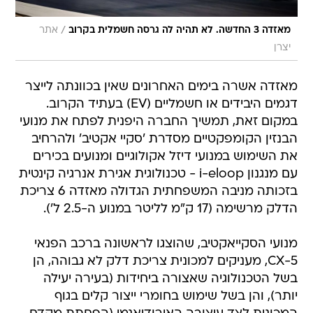
/
מאזדה 3 החדשה. לא תהיה לה גרסה חשמלית בקרוב
אתר
יצרן
מאזדה אשרה בימים האחרונים שאין בכוונתה לייצר
דגמים היבידים או חשמליים (EV) בעתיד הקרוב.
במקום זאת, תמשיך החברה היפנית לפתח את מנועי
הבנזין הקומפקטיים מסדרת 'סקיי אקטיב' ולהרחיב
את השימוש במנועי דיזל אקולוגיים ומנועים בכירים
עם מנגנון i-eloop - טכנולוגית אגירת אנרגיה קינטית
בזכותה מניבה המשפחתית הגדולה מאזדה 6 צריכת
הדלק מרשימה (17 ק"מ לליטר במנוע ה-2.5 ל').
מנועי הסקייאקטיב, שהוצגו לראשונה ברכב הפנאי
CX-5, מעניקים למכונית צריכת דלק לא גבוהה, הן
בשל הטכנולוגיה שאצורה ביחידות (בעירה יעילה
יותר), והן בשל שימוש בחומרי ייצור קלים בגוף