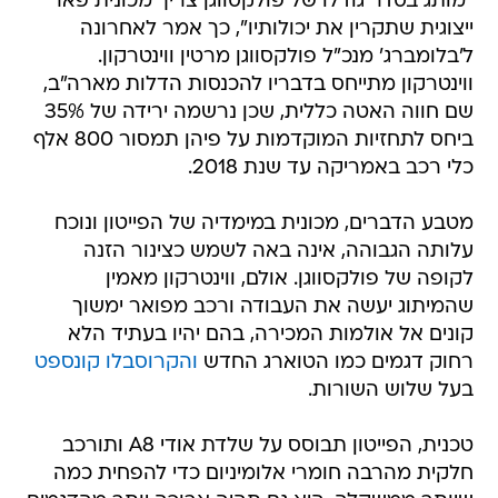
"מותג בסדר גודלו של פולקסווגן צריך מכונית פאר
ייצוגית שתקרין את יכולותיו", כך אמר לאחרונה
ל'בלומברג' מנכ"ל פולקסווגן מרטין ווינטרקון.
ווינטרקון מתייחס בדבריו להכנסות הדלות מארה"ב,
שם חווה האטה כללית, שכן נרשמה ירידה של 35%
ביחס לתחזיות המוקדמות על פיהן תמסור 800 אלף
כלי רכב באמריקה עד שנת 2018.
מטבע הדברים, מכונית במימדיה של הפייטון ונוכח
עלותה הגבוהה, אינה באה לשמש כצינור הזנה
לקופה של פולקסווגן. אולם, ווינטרקון מאמין
שהמיתוג יעשה את העבודה ורכב מפואר ימשוך
קונים אל אולמות המכירה, בהם יהיו בעתיד הלא
רחוק דגמים כמו הטוארג החדש
והקרוסבלו קונספט
בעל שלוש השורות.
טכנית, הפייטון תבוסס על שלדת אודי A8 ותורכב
חלקית מהרבה חומרי אלומיניום כדי להפחית כמה