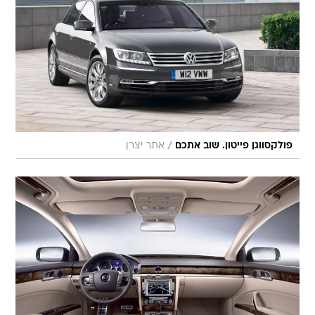
/
פולקסווגן פייטון. שוב אתכם
אתר יצרן