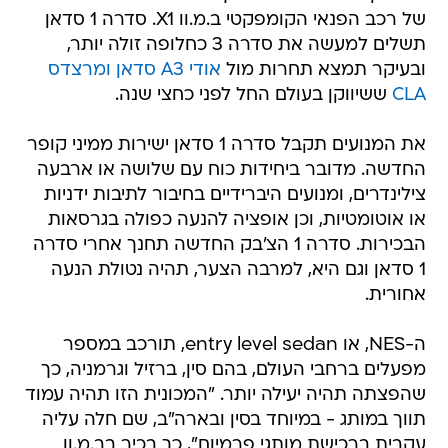
של רכב הפנאי הקומפקטי ב.מ.וו X1. סדרה 1 סדאן
תשלים למעשה את סדרה 3 כחלופה זולה יותר,
ובעיקר תמצא תחרות מול
אודי A3 סדאן
ומרצדס
CLA
ששיווקן בעולם החל לפני כחצי שנה.
את המנועים תקבל סדרה 1 סדאן ישירות ממיני קופר
החדשה. מדובר ביחידות כוח עם שלושה או ארבעה
צילינדרים, ומנועים היברידיים בחיבור לתיבות ידניות
או אוטומטיות, וכן אופציה להנעה כפולה בגרסאות
הבכירות. סדרה 1 הצ'בק החדשה תחנך אחרי סדרה
1 סדאן וגם היא, למרבה הצער, תהיה נטולת הנעה
אחורית.
ה-NES, או entry level sedan, תורכב במספר
מפעלים ברחבי העולם, בהם סין, ברזיל וגרמניה, כך
שהפצתה תהיה יעילה יותר. "המכונית הזו תהיה עמוד
תווך במותג - במיוחד בסין ובארה"ב, שם חלה עליה
עקבית ברכישת מותגי פרמיום", כך בכיר בב.מ.וו