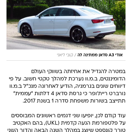
/
אודי A3 סדאן ממתינה לה
קובי ליאני
במטרה להגדיל את אחיזתה בשווקי העולם
הדומיננטים, ב.מ.וו נערכת למהלך טקטי חשוב. על פי
דיווחים שונים בגרמניה, הודיע לאחרונה מנכ"ל ב.מ.וו
נורברט ריית'ופר כי גרסת סדאן 4 דלתות "עממית"
תתייצב בשורות משפחת סדרה 1 בשנת 2017.
עוד קודם לכן, יופיעו שני דגמים ראשונים המבוססים
על פלטפורמת הנעה קדמית (UKL), בהם האקטיב
טורר קונספט שיוצג במהלך השנה הבאה והדור השני