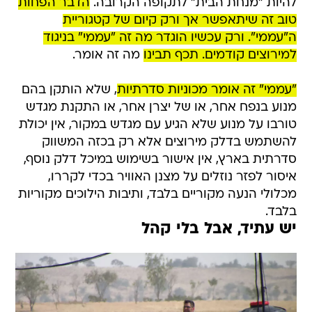
להיות "מנחת הבית" לתקופה הקרובה.
הדבר הפחות
טוב זה שיתאפשר אך ורק קיום של קטגוריית
ה"עממי". ורק עכשיו הוגדר מה זה "עממי" בניגוד
למירוצים קודמים. תכף תבינו
מה זה אומר.
"עממי" זה אומר מכוניות סדרתיות
, שלא הותקן בהם
מנוע בנפח אחר, או של יצרן אחר, או התקנת מגדש
טורבו על מנוע שלא הגיע עם מגדש במקור, אין יכולת
להשתמש בדלק מירוצים אלא רק בכזה המשווק
סדרתית בארץ, אין אישור בשימוש במיכל דלק נוסף,
איסור לפזר נוזלים על מצנן האוויר בכדי לקררו,
מכלולי הנעה מקוריים בלבד, ותיבות הילוכים מקוריות
בלבד.
יש עתיד, אבל בלי קהל