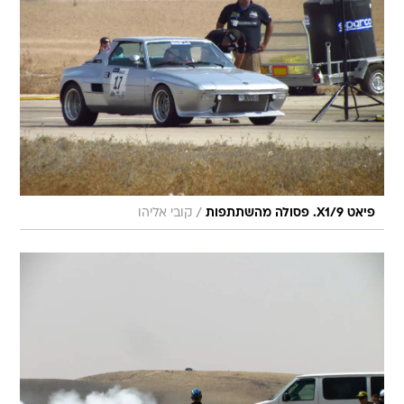
/
פיאט X1/9. פסולה מהשתתפות
קובי אליהו