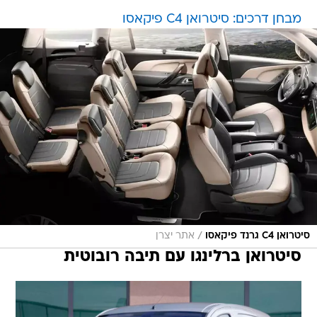
מבחן דרכים: סיטרואן C4 פיקאסו
/
סיטרואן C4 גרנד פיקאסו
אתר יצרן
סיטרואן ברלינגו עם תיבה רובוטית