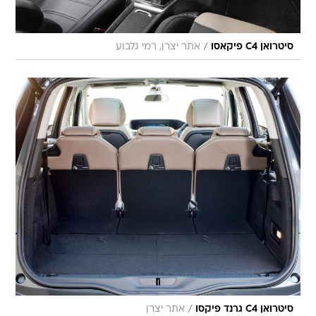
/
סיטרואן C4 פיקאסו
אתר יצרן, רמי גלבוע
/
סיטרואן C4 גרנד פיקסו
אתר יצרן