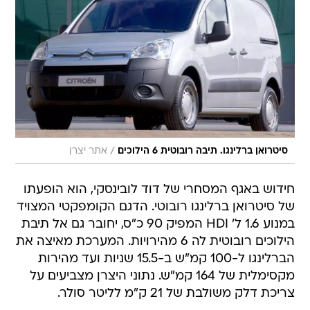
/
סיטרואן ברלינגו. תיבה רובוטית 6 הילוכים
אתר יצרן
חידוש באגף המסחרי של דוד לובינסקי, הוא הופעתו
של סיטרואן ברלינגו רובוטי. הדגם הקומפקטי המצויד
במנוע 1.6 ל' HDI המפיק 90 כ"ס, יחובר גם אל תיבת
הילוכים רובוטית לה 6 מהירויות. המערכת מאיצה את
הברלינגו ל-100 קמ"ש ב-15.5 שניות ועד מהירות
מקסימלית של 164 קמ"ש. נתוני היצרן מצביעים על
צריכת דלק משולבת של 21 ק"מ לליטר סולר.