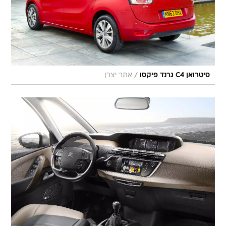
/
סיטרואן C4 גרנד פיקסו
אתר יצרן