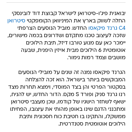
יבואנית פיג'ו-סיטרואן לישראל קבוצת דוד לובינסקי
החלה לשווק בארץ את המיניוואן הקומפקטי
סיטרואן
C4 גרנד פיקאסו
החדש. מוביל הנוסעים הצרפתי
שזכה לעיצוב טכנו מתקדם ושדרוגים בכמה מישורים,
יימכר כאן עם מנוע טורבו דיזל, תיבת הילוכים
אוטומטית 6 הילוכים מבית אייזין היפנית, שבעה
מושבים וצמד רמות גימור.
הגרנד פיקאסו נמנה זה שנים על מובילי הנוסעים
המבוקשים ביותר בישראל. הוא זכה להצלחה
בסקטור הפרטי והן בצד המוסדי, וימצא תחרות מצד
רנו גרנד סניק ופורד S מקס. הדור החדש, יש להניח,
ישאף לשחזר הישגיו של קודמו, שכן מעצבי סיטרואן
ומתכנני הדגם שינו באופן מהותי את עיצובו, הפחיתו
ממשקלו, והתקינו בו חטיבת כוח חסכונית ותיבת
הילוכים אוטומטית סטנדרטית.