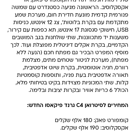
שתי רמות הגימור תהיינה הקומפורט פאק, או
אקסקלוסיב. הראשונה מגיעה כסטנדרט עם שמשה
פנורמית קדמית מונעת חדירת חום, מערכת שמע
מתקדמת עם בקרת בלוטות', צג 12 אינטש, כניסות
USB, חישוקי סגסוגת 17 אינטש, תא כפפות עם קירור,
משענות יד מתכווננות, שתי שולחנות בגב המושבים
הקדמיים, בקרת אקלים דיגיטלית מפוצלת ועוד. לכך
מוסיף המפרט הבכיר גם מפתח חכם (הנעה ללא
מפתח), מערכת לניטור שטחים מתים, מצלמת
רוורס, חניה אוטומטית, בקרת שיוט אדפטיבית,
תאורה אדפטיבית בעת פניה, ותוספות קוסמטיות
קלות. שתי המכוניות מצוידות בקיט בטיחותי מלא,
הכולל 6 כריות אוויר ובקרות יציבות ובלימה.
המחירים לסיטרואן C4 גרנד פיקאסו החדש:
קומפורט פאק: 180 אלף שקלים
אקסקלוסיב: 190 אלף שקלים.