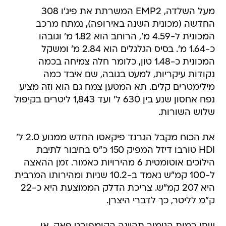
מעל השלדה, EMP2 המשרתת את פיג'ו 308
החדשה (מכונית השנה באירופה), נמתח מרכב
המכונית ל-4.59 מ', הרוחב הוא 1.82 מ' וגובהו
כ-1.64 מ'. בסיס הגלגלים הוא 2.84 מ' ומשקל
המכונית כ-1.48 טון, כלומר חלה צמיחה בכמה
נקודות עיקריות, למעט בגובה, שם איבד כמה
מילימטרים קלים. תא המטען צמח גם הוא וזה מציע
נפח אחסון שנע בין 630 ל' ועד 1,843 ליטרים בקיפול
שלוש השורות.
את הכוח מקבל הגרנד פיקאסו החדש ממנוע 2.0 ל'
HDI טורבו דיזל המפיק 150 כ"ס בחיבור לתיבת
הילוכים אוטומטית 6 מהירויות כאמור. זמן ההאצה
ל-100 קמ"ש נאמד ב-10.2 שניות ומהירותו המרבית
היא 207 קמ"ש. צריכת הדלק הממוצעת היא כ-22
ק"מ לליטר, כך לדברי היצרן.