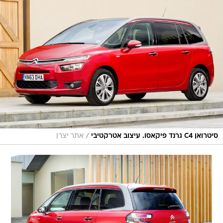
/
סיטרואן C4 גרנד פיקאסו. עיצוב אטרקטיבי
אתר יצרן