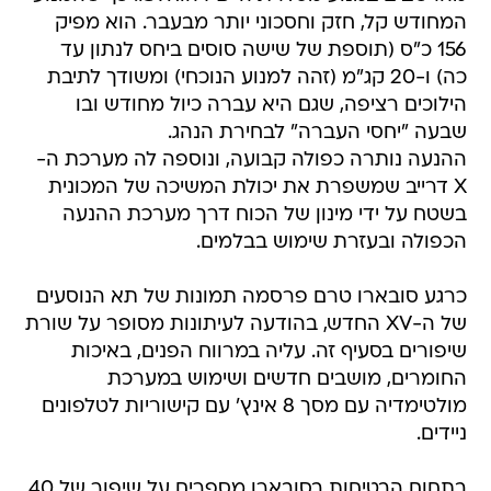
המחודש קל, חזק וחסכוני יותר מבעבר. הוא מפיק
156 כ"ס (תוספת של שישה סוסים ביחס לנתון עד
כה) ו-20 קג"מ (זהה למנוע הנוכחי) ומשודך לתיבת
הילוכים רציפה, שגם היא עברה כיול מחודש ובו
שבעה "יחסי העברה" לבחירת הנהג.
ההנעה נותרה כפולה קבועה, ונוספה לה מערכת ה-
X דרייב שמשפרת את יכולת המשיכה של המכונית
בשטח על ידי מינון של הכוח דרך מערכת ההנעה
הכפולה ובעזרת שימוש בבלמים.
כרגע סובארו טרם פרסמה תמונות של תא הנוסעים
של ה-XV החדש, בהודעה לעיתונות מסופר על שורת
שיפורים בסעיף זה. עליה במרווח הפנים, באיכות
החומרים, מושבים חדשים ושימוש במערכת
מולטימדיה עם מסך 8 אינץ' עם קישוריות לטלפונים
ניידים.
בתחום הבטיחות בסובארו מספרים על שיפור של 40