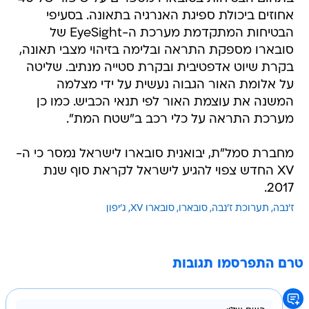
אחוזים ביכולת ספיגת האנרגיה בתאונה. בסעיפי
הבטיחות המתקדמת מערכת ה-EyeSight של
סובארו מספקת התראה ובלימה בזיהוי מצבי תאונה,
בקרת שיוט אדפטיבית ובקרת סטייה מנתיב. שליטה
על אלומת האור הגבוה נעשית על ידי מצלמה
המשנה את עוצמת האור לפי תנאי הכביש. כמו כן
מערכת התראה על כלי רכב ב"שטח המת".
מחברת סמל"ת, יבואנית סובארו לישראל נמסר כי ה-
XV החדש צפוי להגיע לישראל לקראת סוף שנת
2017.
ז'נבה
תערוכת ז'נבה
סובארו
סובארו XV
ג'יפון
טרם התפרסמו תגובות