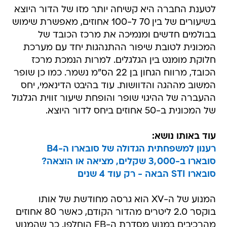
לטענת החברה היא קשיחה יותר מזו של הדור היוצא
בשיעורים של בין 70 ל-100 אחוזים, מאפשרת שימוש
בבולמים חדשים ומנמיכה את מרכז הכובד של
המכונית לטובת שיפור ההתנהגות יחד עם מערכת
חלוקת מומנט בין הגלגלים. למרות הנמכת מרכז
הכובד, מרווח הגחון בן 22 הס"מ נשמר. כמו כן שופר
המשוב מההגה והדוושות. עוד בהיבט הדינאמי, יחס
ההעברה של ההיגוי שופר והופחת שיעור זווית הגלגול
של המכונית ב-50 אחוזים ביחס לדור היוצא.
עוד באותו נושא:
רענון למשפחתית הגדולה של סובארו ה-B4
סובארו ב-3,000 שקלים, מציאה או הוצאה?
סובארו STI הבאה - רק עוד 4 שנים
המנוע של ה-XV הוא גרסה מחודשת של אותו
בוקסר 2.0 ליטרים מהדור הקודם, כאשר 80 אחוזים
מהרכיבים במנוע מסדרת ה-FB הוחלפו. כך שהמנוע