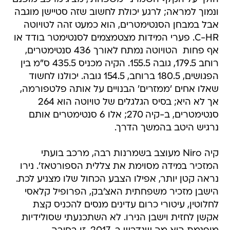
ונמוך למראה; לרגע יכולת לחשוב שזה סטיישן מוגבה
אבל במבחן הסנטימטרים, הוא כמעט זהה לטויוטה
C-HR. פערי המידות מצטמצמים לסנטימטר בודד או
אף פחות  הטויוטה נמתח לאורך 436 סנטימטרים,
רוחב 179.5, גובה 155.5. הקיה מכניס 435.5 ס"מ בין
הפגושים, 180.5 ברוחב, 154.5 גובה. יכולנו לחשוד
שאלו אחים 'ממזרים' הבנויים על אותה פלטפורמה,
אך לא היא; בסיס הגלגלים של טויוטה הוא 264
סנטימטרים, ב-קיה 270; אלו 6 סנטימטרים אותם
נרגיש היטב בהמשך הדרך.
קיה Niro מעוצב בשמרנות רבה, מרכב בועתי
המזכיר במידה מסוימת את צללית הספורטאז'. נירו
נראה קטן יותר, אפילו הצבע הכחול שלו מצניע לכת.
הישבן מזכיר משפחתית האצ'בק, הפרופיל קלאסי
לחלוטין, עיטורי כרום עדינים מנסים להכניס קצת
אקשן לחזית וישבן הנירו. לא השתכנעתי שסולידיות