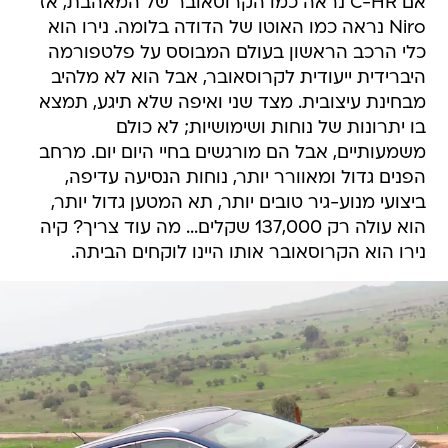
אם C-HR נראה כמו הקרוסאובר של המאהבת, אז
Niro נראה כמו האוטו של הדודה בלומה. נירו הוא
כלי הרכב הראשון בעולם המבוסס על פלטפורמה
היברידית ייעודית לקרוסאובר, אבל הוא לא מלהיב
מבחינת עיצובית. מצד שני ואיפה שלא תיגע, תמצא
בו יתרונות של נוחות ושימושיות; לא כולם
משמעותיים, אבל הם מורגשים בחיי היום יום. מרחב
הפנים גדול ומאוורר יותר, נוחות הנסיעה עדיפה,
ביצועי מנוע-גיר טובים יותר, תא המטען גדול יותר,
הוא עולה רק 137,000 שקלים... מה עוד צריך? קיה
נירו הוא הקרוסאובר אותו היינו לוקחים הביתה.