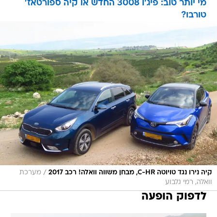
מי יותר טוב: פיג'ו 3008 החדש או קיה ספורטאז'
טורבו?
/
קיה נירו נגד טויוטה C-HR, מבחן משווה וואלה! רכב 2017
מערכת
וואלה, רמי גלבוע
לדפוק הופעה