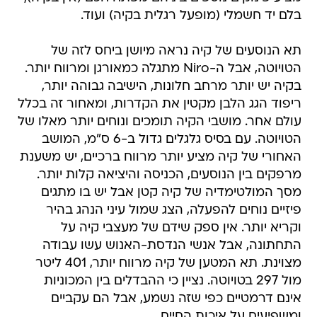
בלם יד חשמלי (מופעל רגלית בקיה) ועוד.
תא הנוסעים של קיה נראה מיושן ביחס לזה של
הטויוטה, אבל ה-Niro מתגלה כמאורגן ומרווח יותר.
בקיה יש יותר מרחב חלונות, הישיבה גבוהה יותר,
ריפוד הגג הלבן מקטין את הקדרות, ומאחור זה בכלל
עולם אחר. מושבי הקיה תומכים ונוחים יותר מאלו של
הטויוטה. עם בסיס גלגלים גדול ב-6 ס"מ, המושב
האחורי של קיה מציע יותר מרווח ברכיים, יש משענת
מרפקים בין הנוסעים, הכניסה והיציאה קלות יותר.
מסך המולטימדיה של קיה קטן אבל יש בו מתגים
פיזיים נוחים להפעלה, הצג שמול עיני הנהג בהיר
וקריא יותר. אין ספק שידם של מעצבי קיה על
התחתונה, אבל אנשי הנדסת-האנוש עשו עבודה
מצוינת. תא המטען של קיה מרווח יותר, 401 ליטר
מול 297 בטויוטה. נציין כי ההבדלים בין המכוניות
אינם דרמטיים כפי שזה נשמע, אבל הם עקביים
ומשפיעים על איכות החיים.