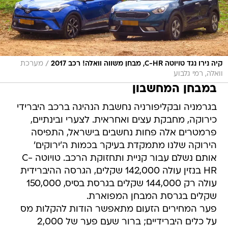
/
קיה נירו נגד טויוטה C-HR, מבחן משווה וואלה! רכב 2017
מערכת
וואלה, רמי גלבוע
במבחן המחשבון
בגרמניה ובקליפורניה נחשבת הנהיגה ברכב היברידי
כירוקה, מחבקת עצים ואחראית. לצערי ובינתיים,
פרמטרים אלה פחות נחשבים בישראל, התפיסה
הירוקה שלנו מתמקדת בעיקר בכמות ה'ירוקים'
אותם נשלם עבור קניית ותחזוקת הרכב. טויוטה C-
HR בנזין עולה 142,000 שקלים, הגרסה ההיברידית
עולה רק 144,000 שקלים בגרסת בסיס, 150,000
שקלים בגרסת המבחן המפוארת.
פער המחירים הזעום מתאפשר הודות להקלות מס
על כלים היברידיים; ברור שעם פער של 2,000