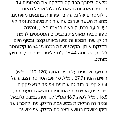
מלאה. לצורך הבדיקה תדלקנו את המכוניות עד
הטיפה האחרונה ויצאנו למסלול שכלל מאות
קילומטרים של נסיעה בין עירונית בתנאים משתנים,
מחצית השעה של נסיעה עירונית מעצבנת (מה לא
נעשה עבורכם, קוראינו הנאמנים?...), ונהיגה
ספורטיבית מאומצת בכבישים המטפסים לרמת
הגולן. שתי המכוניות נסעו באותו קצב, ובסוף היום
תדלקנו אותן  הקיה עשתה בממוצע 16.54 קילומטר
לליטר, הטויוטה 16.44 ק"מ לליטר. מבחינתי, זה תיקו
מוחלט.
בנסיעה שוטפת על כביש החוף (110-120 קמ"ש)
השיגה הנירו 27.7 קמ"ל, מחשב הטויוטה הצביע על
23.4 קמ"ל. בנהיגה עירונית צפופה ללא פקקים
מכבידים, השיגו שתי המכוניות תוצאה כמעט זהה,
16.5 קמ"ל לקיה, 16.7 קמ"ל לטויוטה. במבט גלובאלי
ובמדידה הריאלית במשאבת הדלק, ניתן להכריז על
תיקו מושלם בנושא תצרוכת הדלק. אני משער