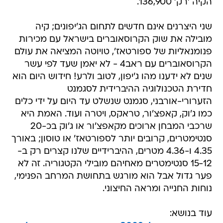
הקיה 'רק' 136,900.
שני היצרנים אינם חדשים לתחום הג'יפונים; קיה
מובילה את שוק הקרוסאוברים בישראל עם מכירות
פנומנאליות של ספורטאז', טויוטה המציאה את עולם
הקרוסאוברים עם ראב4 - לא יאמן שעד לפי עשר
שנים לא ידענו מהו ג'יפון, לטוב ולרע! חידוש היום הוא
חדירת הטכנולוגיה ההיברידית לסגמנט
הזערורי-אורבני, סגמנט שנשלט עד היום על ידי כלים
כמו ג'וק, קאפצ'ור, טראקס, ויטרה ועוד. האמת היא
שרכבי המבחן ארוכים מקאפצ'ור או ג'וק בכ-20
סנטימטרים, קרובים יותר לספורטאז' או טוסון; באורך
4.35 ו-4.36 מטרים, ההיברידיים שלנו קצרים רק ב-
15-12 סנטימטרים מאחיהם מובילי הקטגוריה. זה לא
פער גדול אבל הוא מורגש בתחושת המרחב הפנימי,
נוחות החנייה ומראה החיצוני.
עוד בנושא: