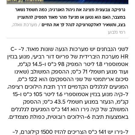
גרפיקה צבעונית מציגה את ניהול האנרגיה; כמה חשמל נשאר
במצבר, האם הוא נטען או מניע? מהר מאוד תפסיק להתעניין
/
בצג, ותשאיר לאלקטרוניקה לנהל לך את החיים
מערכת וואלה,
רמי גלבוע
לשני הנבחנים יש מערכות הנעה שונות מאוד. ל- C-
HR מערכת היברידית של פריוס דור רביעי, מנוע בנזין
אטמוספרי 1.8 ליטר המפיק 98 כ"ס ו-14.5 קג"מ,
ועוד מנוע חשמלי 71 כ"ס; ההספק המשולב (שאינו
סיכום אריתמטי של שני ההספקים) הוא 122 כ"ס,
המגיעים לגלגלים הקדמיים דרך תיבת הילוכים רציפה.
ל-קיה מנוע בנזין אטמוספרי 1.6 ליטר 105 כ"ס ו-15
קג"מ, הנעזר במנוע חשמלי 43.5 כ"ס; ההספק
המשולב של קיה נירו הוא 141 כ"ס המגיעים לגלגלים
באמצעות תיבת 6-הילוכים רובוטית, כפולת מצמדים.
ל-נירו יש 141 כ"ס הצריכים להזיז 1500 קילוגרם, ל-