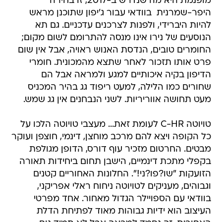
מופנמת היא מה שנדרש ב-2017, זו בחירה
היפר-שמרנית  בוודאי עבור ג'יפון שתוכנן מראש
להיות היברידי, ולפנות לצרכנים עדכניים. גם תא
הנוסעים של נירו אינו מנסה להתרומם לשום מקום;
החומרים טובים, הנדסת האנוש ראויה, אבל אין שום
פרט אותו תזכור לאחר שתצא מהמכונית. חומרי
הדיפון בקיה איכותיים למגע ולמראה אבל הם
שחורים כמו הלילה, למעט ריפוד גג בהיר המכניס
מעט תחושה אווריריות. לשני הנבחנים אין גג שמש.
טויוטה C-HR לעומת זאת... מעצבי טויוטה הלכו על
כל הקופה ויצא להם מרכב מוחצן, דינמי, חוצפן ועוקר
מבטים. החרטום מזכיר עוף דורס, הדופן מגולפת
בקפלי מתכת דינמיים, הישבן תחום ביחידות תאורה
הזועקות "שו?פו?ני!". החלונות האחוריים קטנים
וגבוהים, מעניקים לטויוטה ניחוח ראלי אפריקני,
בוודאי עם הספויילר הגדול מאחור. אחד מפרטי
העיצוב הוא ידיות גבוהות מאוד לפתיחת הדלת