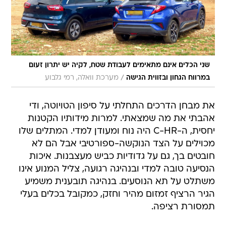
שני הכלים אינם מתאימים לעבודת שטח, לקיה יש יתרון זעום
/
במרווח הגחון ובזווית הגישה
מערכת וואלה, רמי גלבוע
את מבחן הדרכים התחלתי על סיפון הטויוטה, ודי
אהבתי את מה שמצאתי. למרות מידותיו הקטנות
יחסית, ה-C-HR היה נוח ומעודן למדי. המתלים שלו
מכוילים על הצד הנוקשה-ספורטיבי אבל הם לא
חובטים בך, גם על גדודיות כביש מעצבנות. איכות
הנסיעה טובה למדי ובנהיגה רגועה, צליל המנוע אינו
משתלט על תא הנוסעים. בנהיגה תובענית משמיע
הגיר הרציף זמזום מהיר וחזק, כמקובל בכלים בעלי
תמסורת רציפה.