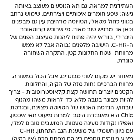
העתידנית למראה. גם תא הנוסעים מעוצב באותה
גישה; שפע חומרים איכותיים ויצירתיים, שימוש נרחב
בגווני כחול מטאלי, הטויוטה מרהיבת עין גם מבפנים 
וכאן אני מרגיש טוב מאוד. מי שרוכש קרוסאובר
היברידי, בוודאי יהיה פתוח ליהנות מעיצוב הפנים של
ה-C-HR. הישיבה מלפנים גבוהה אבל לא ממש
מרווחת  שטח החלונות קטן, התקרה השחורה
סוגרת.
מאחור יש מקום לשני מבוגרים, אבל הכול במשורה.
מרווח הברכיים נחות מזה של הקיה, והחלונות
הקטנים יוצרים תחושה קצת קלאוסטרופובית - צריך
להיות מבוגר בגובה מלא, כדי לראות משהו מהנוף
שבחוץ. הנדסת האנוש של הטויוטה מצוינת, ובגרסת
Chic היא מאובזרת היטב  למרות מיעוט תאי איכסון,
ואפילו נקודות טעינה מעטות. המושבים טובים למדי,
עם כיוון חשמלי של משענת הגב התחתון. C-HR
מציע פינוקים נוספים ביניהם מפתח חכם (אין בקיה),