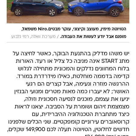
הטויוטה מימין, מעוצב וקיצוני, עוקר מבטים.Niro משמאל,
/
מופנם אבל יודע לעשות את העבודה.
מערכת וואלה, רמי גלבוע
יש משהו מדליק בהתנעת הבוקר, כאשר לחיצה על
מתג START אינה מניבה כל צליל או רעד. האורות
בלוח המחוונים נדלקים והמכונית מתחילה לגלוש
קדימה בדממה מוחלטת, כאילו מידרדרת במורד.
ההרגשה מוזרה ונעימה, אבל קצרים הם רגעי
האושר; לא יעברו כמה מאות מטרים ומנועי הבנזין
יניעו את עצמם, מוכנים לנסיעה חסכונית וזולה,
מצמצמת זיהום ושומרת על הסביבה. יצאנו לראות
כיצד מתחברת הטכנולוגיה ההיברידית, עם
קרוסאוברים עירוניים קומפקטיים. שני הכלים שלפנינו
חדשים לחלוטין, הטויוטה תעלה לכם 149,900 שקלים,