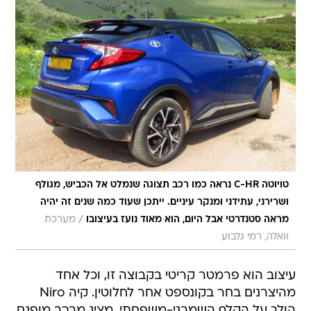
טויוטה C-HR נראה כמו רכב תצוגה שנמלט אל הכביש, מגולף
ושרירני, עתידני ומנקר עיניים. ייתכן שעוד כמה שנים זה יהיה
/
מראה סטנדרטי אבל היום, הוא מאוד נועז בעיצובו
מערכת
וואלה, רמי גלבוע
עיצוב הוא פרמטר קריטי בקבוצה זו, וכל אחד
מהיצרנים בחר בקונספט אחר לחלוטין. קיה Niro
הולך על הקלף השמרני-משפחתי, מציג מרכב מופנם