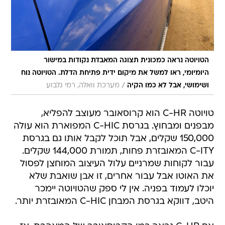
הטויוטה נראה כמכונית תצוגה המאבדת נקודות במישור
היומיומי, ראו למשל את מיקום ידית פתיחת הדלת. הטויוטה נוח
/
ושימושי, אבל לא כמו הקיה
מערכת וואלה, רמי גלבוע
טויוטה C-HR הוא קרוסאובר מעוצב להפליא,
מבפנים ומבחוץ. בגרסת C-HIC המפוארת הוא עולה
150,000 שקלים, אבל תוכל לקבל אותו גם בגרסת
C-ITY המאובזרת פחות, תמורת 144,000 שקלים.
עבור לקוחות שמרניים עלול העיצוב המוחצן לפסול
את האוטו אבל עבור אחרים, זו אבן שואבת שלא
יוכלו לעמוד בפניה. אין לי ספק שהטויוטה יימכר
היטב, דווקא בגרסת המבחן C-HIC המאובזרת יותר.