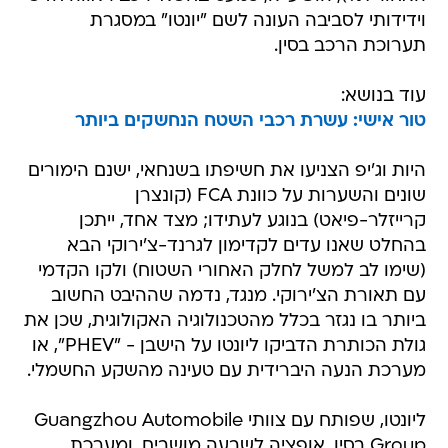
וידידותי לסביבה העונה לשם "יונטו" במסגרת
תערוכת הרכב בסין.
עוד בנושא:
טור אישי: עשרת רכבי השטח הנחשקים ביותר
היות וג'יפ הצניעו את חשיפתו בשנחאי, ישנם הימורים
שונים והשערות על כוונת FCA (קונצרן
קרייזלר-פיאט) בנוגע לעתידו; מצד אחד, ייתכן
בהחלט שאנו עדים לקדימון לגרנד-צ'ירוקי הבא
(שימו לב למשל לחלק האחורי השטוח) ולקו הקדמי
עם תאורת הצ'ירוקי. מנגד, נדמה שההיבט החשוב
ביותר בו נגזר בכלל מהטכנולוגיה האקולוגית, שכן את
גולת הכותרת הדביקו ליונטו על הישבן - "PHEV", או
מערכת הנעה היברידית עם טעינה מהשקע החשמלי.
ליונטו, שפותח עם צוותי Guangzhou Automobile
Group בסין, אופציה לשבעה מושבים, ומערכת