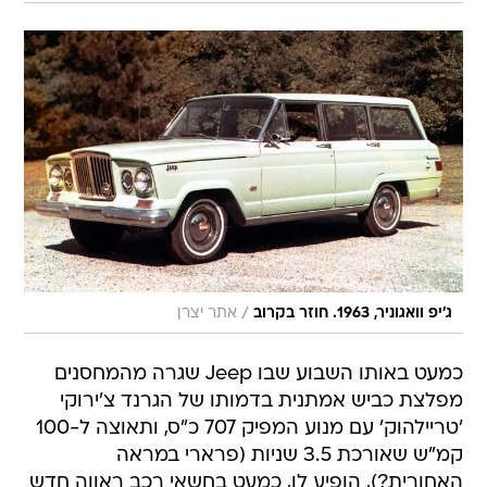
/
ג'יפ וואגוניר, 1963. חוזר בקרוב
אתר יצרן
כמעט באותו השבוע שבו Jeep שגרה מהמחסנים
מפלצת כביש אמתנית בדמותו של הגרנד צ'ירוקי
'טריילהוק' עם מנוע המפיק 707 כ"ס, ותאוצה ל-100
קמ"ש שאורכת 3.5 שניות (פרארי במראה
האחורית?), הופיע לו, כמעט בחשאי רכב ראווה חדש