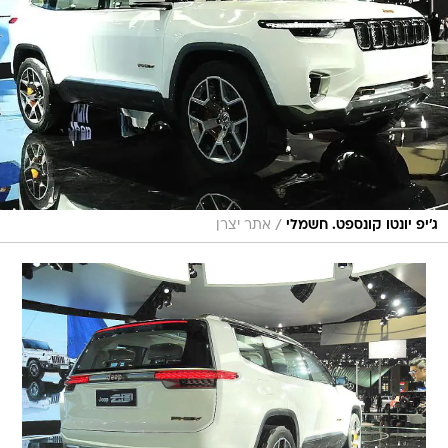
/
ג'יפ יונטו קונספט. חשמלי
אתר יצרן