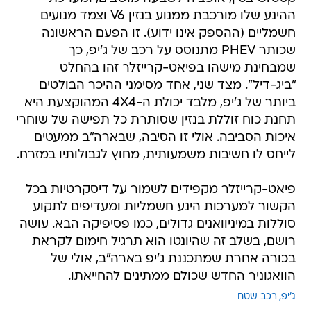
ההינע שלו מורכבת ממנוע בנזין V6 וצמד מנועים
חשמליים (ההספק אינו ידוע). זו הפעם הראשונה
שכותר PHEV מתנוסס על רכב של ג'יפ, כך
שמבחינת מישהו בפיאט-קרייזלר זהו בהחלט
"ביג-דיל". מצד שני, אחד מסימני ההיכר הבולטים
ביותר של ג'יפ, מלבד יכולת ה-4X4 המהוקצעת היא
תחנת כוח זוללת בנזין שסותרת כל תפישה של שוחרי
איכות הסביבה. אולי זו הסיבה, שבארה"ב ממעטים
לייחס לו חשיבות משמעותית, מחוץ לגבולותיו במזרח.
פיאט-קרייזלר מקפידים לשמור על דיסקרטיות בכל
הקשור למערכות הינע חשמליות ומעדיפים לתקוע
סוללות במיניוואנים גדולים, כמו פסיפיקה הבא. עושה
רושם, בשלב זה שהיונטו הוא תרגיל חימום לקראת
בכורה אחרת שמתכננת ג'יפ בארה"ב, אולי של
הוואגוניר החדש שכולם ממתינים להחייאתו.
ג'יפ
רכב שטח