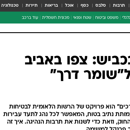
תרבות
סלבס
כסף
אוכל
בריאות
תיירות
טכנולוגיה
לגלי
משפט וביטוח
שטח ופנאי
מכונית חשמלית
עוד ברכב
ת דו-גלגלי
ביטוח רכב
י דו-גלגלי
אביזרים לרכב
ים ארוכי טווח דו-גלגלי
מכוניות חדשות
ק
מבצעים חמים
י
כביש: צפו באביב
מבחנים ארוכי טווח
ל"שומר דרך"
מבשלים מהשטח
אופניים
משומשות
אספנות
רכים" הוא פרויקט של הרשות הלאומית לבטיחות
ספורט מוטורי
מותת נתיב בטוח, המאפשר לכל נהג לתעד עבירות
צרכנות
החוק, וזאת כדי לשנות את תרבות הנהיגה. איך זה
טכנולוגיה
 פרנקל למשימה