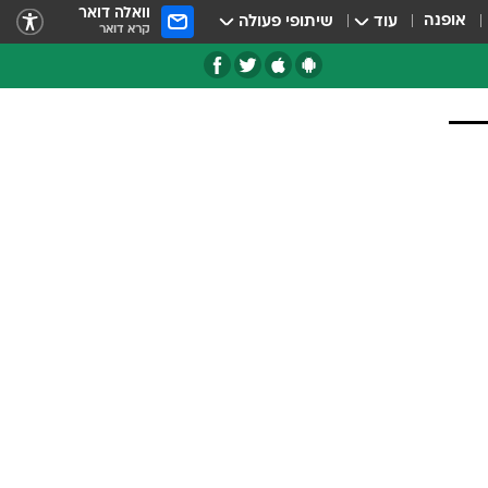
וואלה דואר
אופנה
עוד
שיתופי פעולה
קרא דואר
טגוריות
צרנים