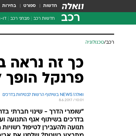
חדשות
ספורט
בחירות
רכב
חדשות רכב
מבחני רכב
דו-ג
חדשו
מבחנ
רכב
/
טכנולוגיה
מבחנ
כך זה נראה ב
פרנקל הופך 
וואלה! NEWS בשיתוף הרשות לבטיחות בדרכים
8.6.2017 / 10:01
"שומרי הדרך - שינוי חברתי בד
בדרכים בשיתוף אגף התנועה וע
תנועה ולהעבירן לטיפול רשויות 
מתבצע בשטח? שלחנו את אביב