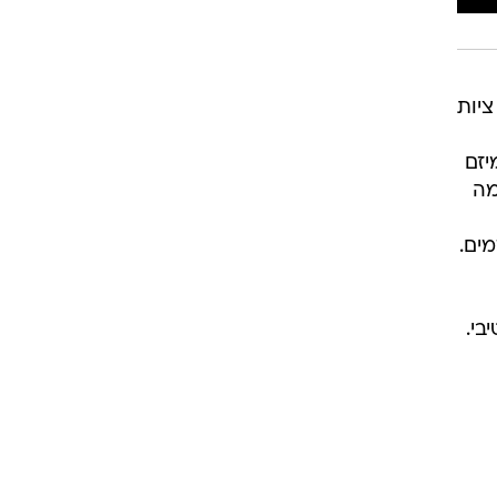
ציות
יזם
מה
ים.
בי.