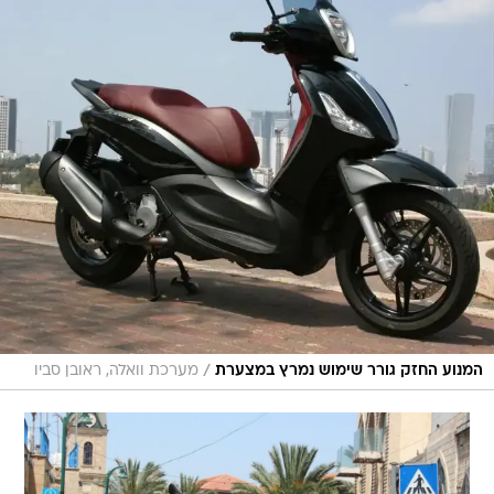
/
המנוע החזק גורר שימוש נמרץ במצערת
מערכת וואלה, ראובן סביו