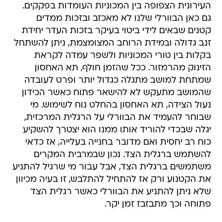
העירונית הצפופה בין המכוניות העומדות בפקקים.
גם כאן הבוורלי שלנו לא מאכזב ובזכות ממדים
קטנים שבאים לידי ביטוי בעיקר בזכות העדר יחידת
זנב גדולה ובמידת הרוחב המצומצמת, ניתן להשתחל
בקלות בין טורי המכוניות ולשפר עמדה לקראת
הזינוק מהרמזור. ככל שהזמן חולף, תא האחסון
שמתחת למושב מתגלה כגדול יותר ופרט לעובדה
שהמושב מתעקש לא להישאר פתוח כאשר הכידון
נעול הצידה, תא האחסון בהחלט נוח לשימוש. מי
שבוחר להעמיד את הבוורלי על הרגלית המרכזית,
יגלה שבכדי להוריד אותו ממנו הוא יצטרך להשקיע
כוח רב יחסית ואם מדובר בחנייה בעלייה, אז כדאי
להשתמש ברגלית הצד. נכון שבמרבית המקרים
משתמשים ברגלית הצד, אבל עבור מי שרגיל להתניע
את הקטנוע ורק אז להתחיל להתלבש, זו בעיה מכיוון
שלא ניתן להתניע את הבוורלי כאשר רגלית הצד
פתוחה וכך מתבזבז זמן יקר.