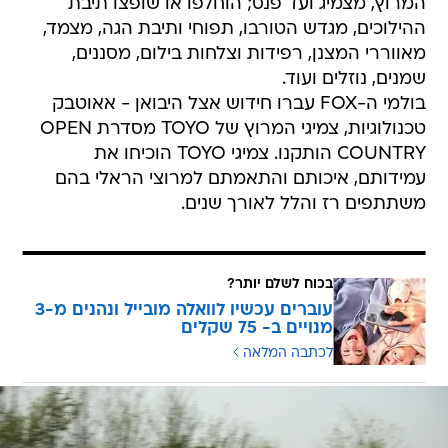
המרוץ, מצמיג ועד פנס; הוחלפו או שופצו תיבת
ההילוכים, מגדש הטורבו, תפוחי ותיבת הגה, מצמד,
מאווררי המצנן, רפידות וצלחות בילום, מסננים,
שמנים, נוזלים ועוד.
בולמי ה-FOX עברו חידוש אצל היבואן - אאוטבק
טכנולוגיות, צמיגי המרוץ של TOYO מסדרת OPEN
COUNTRY הותקנו. צמיגי TOYO הוכיחו את
עמידותם, איכותם והתאמתם למרוצי הראלי בהם
משתתפים רז והלל לאורך שנים.
בכוח לשלם יותר?
עוברים עכשיו לוואלה מובייל ונהנים מ-3
מנויים ב- 75 שקלים
לכתבה המלאה