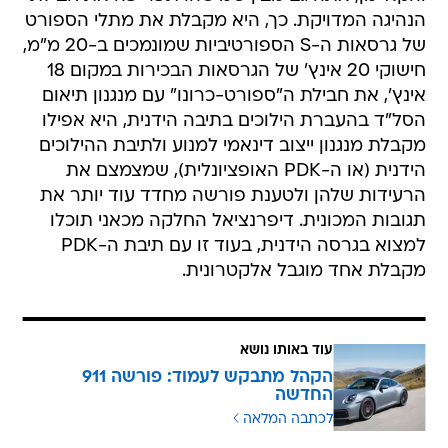
הנהיגה המדויקת. כך, היא מקבלת את מתלי הספורט
של גרסאות ה-S הספורטיביות שמונמכים ב-20 מ"מ,
חישוקי 20 אינץ' של הגרסאות הבכירות במקום 18
אינץ', את חבילת ה"ספורט-כרונו" עם מנגנון תיאום
הסל"ד בהעברת הילוכים בתיבה הידנית, היא אפילו
מקבלת מנגנון ייצוב דינאמי למנוע ולתיבת ההילוכים
הידנית (או ה-PDK האופציונלית), שמצמצם את
הרעידות שלהן ולטענת פורשה מחדד עוד יותר את
תגובות המכונית. דיפרנציאל החלקה מכאני תוכלו
למצוא בגרסה הידנית, בעוד זו עם תיבת ה-PDK
מקבלת אחד מוגבל אלקטרונית.
עוד באותו נושא
הקהל מתבקש לעמוד: פורשה 911
החדשה
לכתבה המלאה