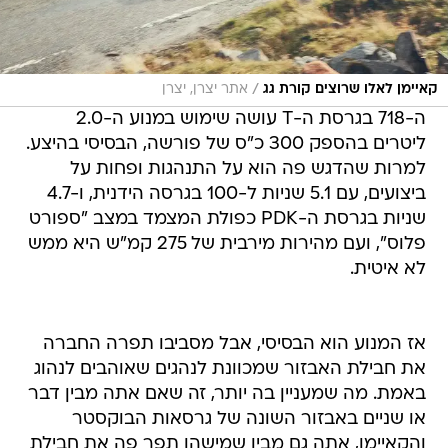
/
קאיימן לאלו שרוצים קורת גג
אתר יצרן, יצרן
ה-718 בגרסת ה-T עושה שימוש במנוע ה-2.0
ליטרים בהספק 300 כ"ס של פורשה, הבסיסי בהיצע.
למרות שהדגש פה הוא על התנהגות ופחות על
ביצועים, עם 5.1 שניות ל-100 בגרסה הידנית, ו-4.7
שניות בגרסת ה-PDK כפולת המצמד במצב "ספורט
פלוס", ועם מהירות מירבית של 275 קמ"ש היא ממש
לא איטית.
אז המנוע הוא הבסיסי, אבל מסביבו תפרה החברה
את חבילת האבזור שמכוונת לנהגים שאוהבים לנהוג
באמת. מה שמעניין בה יותר, זה שאם אתה מבין דבר
או שניים באבזור השונה של גרסאות הבוקסטר
והקאיימן, אתה גם מבין שמישהו תפר פה את חבילת