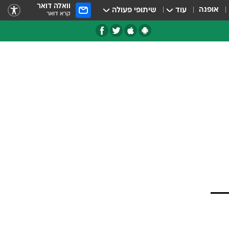
וואלה דואר
אופנה
עוד
שיתופי פעולה
קרא דואר
טגוריות
צרנים