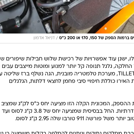
/
דניאל אדמון
 ישנן עוד אפשרויות של רכישת שלוש חבילות שיפורים שונ
מוגבל החלקה, גלגל תנופה קל יותר למנוע ומוטות מייצבים עבים י
חבילת ה-RS כוללת גם מושבים של TILLET, מערכת טלמטריה מובנית, הגה נשלף ברז שליטה 
 האירו כוללת חיפויי סיבי פחמן לחצאי דלתות, הגלגלים
 ההספק, המכונית הקלה הזו מציעה יחס כ"ס לק"ג שמציב
אותה הרבה מעל למכוניות ספורט סדרתיות. החל בבסיסית שמציעה יחס של 3.8 ק"ג לסוס ועד
כבת מחלקים נתיקים וניתנים להחלפה בקלות משמעה כי נית