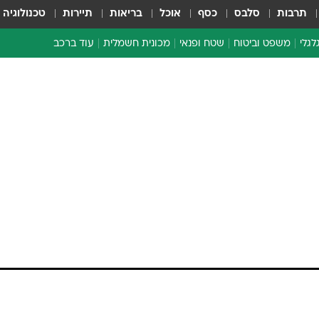
תרבות
סלבס
כסף
אוכל
בריאות
תיירות
טכנולוגיה
לגלי
משפט וביטוח
שטח ופנאי
מכונית חשמלית
עוד ברכב
ת דו-גלגלי
ביטוח רכב
י דו-גלגלי
אביזרים לרכב
ים ארוכי טווח דו-גלגלי
מכוניות חדשות
ק
מבצעים חמים
י
מבחנים ארוכי טווח
מבשלים מהשטח
אופניים
משומשות
אספנות
ספורט מוטורי
צרכנות
טכנולוגיה