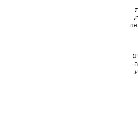
ת
,
אוד
חורית על שלדה קלה (משקל כולל של 570 ק"ג)
ה-
וע