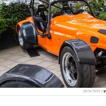
/
ע
דניאל אדמון