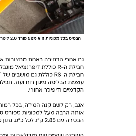
הבסיס בכל מכוניות הוא מנוע פורד 2.0 ליטרים ברמות הספק של 150, 170 או 200 כ"ס
גם אחרי הבחירה באחת מתצורות אלו,
חבילת ה-R כוללת דיפרנציאל 
עוצמת הבלימה מיגון רוח ועוד. חבילת
הקדמיים ודיפיוזר אחורי.
אגב, רק לשם קנה המידה, בכל רמות
הבכירה עם 2.85 ק"ג לכל כ"ס, נתון טוב יותר משל פורשה 911 טורבו שלה 2.95 ק"ג לסוס.
העובדה שהמכוניות מודולאריות ומר