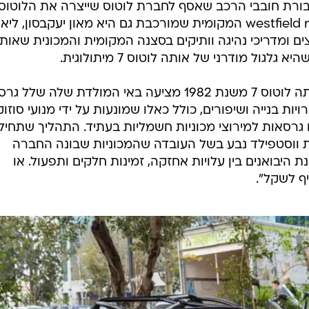
ומגיע לתל אביב וחברת westfield racing cars המקומית שמורכבת גם היא מאון יעקבסון, לי
וצים ומדריכי נהיגה וותיקים בסצנה המקומית והמכונית שאות
גול מודרני של אותה לוטוס 7 מיתולוגית.
ווסטפילד, שמייצרת רפליקות של אותה לוטוס 7 משנת 1982 מציעה באי המולדת שלה ש
ות בנייה ושיפורים, כולל כאלו שמונעות על ידי מנועי סוזוק
ו או הונדה S2000 ואפילו גרסאות למירוצי מכוניות חשמליות בעתיד. התהליך שתחי
ת ווסטפילד נבע בשל העובדה שהמכוניות שבונה החברה
 היבואנים בין עלויות אחזקה, זמינות חלקים ותפעול. או
יף לשקל".