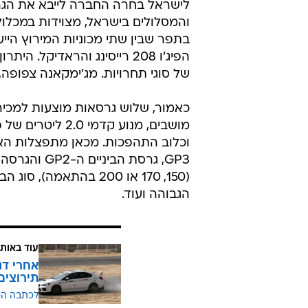
לישראל בחרה החברה לייבא את הגר
והמסלולים בישראל, מצוידות במכלו
בתפר שבין שתי מכוניות המירוץ הייע
הפיג'ו 208 רייסינג והראדיק
של סוגי תחרויות. מג'ימקאנה צפופה, 
כאמור, שלוש גרסאות מוצעות למכירה
וכלוב התהפכות. מכאן מתפצלות האפ
(150, 170 או 200 בהתא
הגבוהה ועוד.
עוד באותו
אחרי דג
תירוצים
לכתבה ה