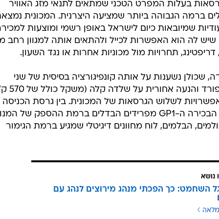
סאות בעלות המפרט הטכני שמתאים לתנאי מזג האוויר
לים ברמה הגבוהה ביותר שמציעה היצרנית. המכונית נמצא
ודיות שמיובאות כיום לישראל באופן רשמי ומוצעות למכירה
ל. היתרון שיש לה הוא האפשרות לכייל ולהתאים אותה למגוון רחב מ
דריפטינג, תחרויות מול מכוניות אחרות או נגד השעון.
, שכולן נשענות על אותה קונפיגורציה בסיסית של שני
מושבים, מנוע קדמי 2.0 ליטרים של פורד והנעה א
שרויות לשלוש הגרסאות של המכונית. בין גרסת הכניסה 
GP3, גרסת הביניים ה-GP2 והגרסה הבכירה ה-GP1 מפרידים הבדלים ברמת ההספק של המנ
מה), סוג הבולמים, הבלמים, לוח מחוונים דיגיטלי שמגיע ברמת הגימור
 נושא
ל השחמט: כך הפכתי מנהג מירוצים לנהג עם
מלאה