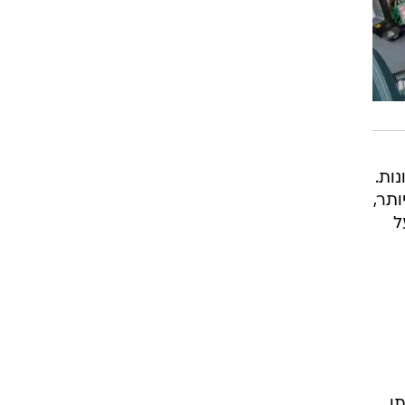
ות.
ותר,
על
ן