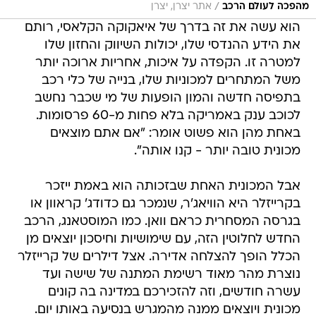
/
מהפכה לעולם הרכב
אתר יצרן, יצרן
הוא עשה את זה בדרך של איאקוקה הקלאסי, רותם
את הידע ההנדסי שלו, יכולות השיווק והחזון שלו
למטרה זו. הקפדה על איכות, אחריות ארוכה יותר
משל המתחרים למכוניות שלו, בנייה של כלי רכב
בתפיסה חדשה והמון הופעות של מי שכבר נחשב
לכוכב ענק באמריקה בלא פחות מ-60 פרסומות.
באחת מהן הוא פשוט אומר: "אם אתם מוצאים
מכונית טובה יותר - קנו אותה".
אבל המכונית האחת שבזכותה הוא באמת ייזכר
בקרייזלר היא הוויאג'ר, שנמכר גם כדודג' קראוון או
בגרסה המסחרית כראם וואן. כמו המוסטאנג, הרכב
החדש לחלוטין הזה, עם שימושיות וחיסכון יוצאים מן
הכלל הופך להצלחה אדירה. אצל דילרים של קרייזלר
נוצרת מהר מאוד רשימת המתנה של שישה ועד
עשרה חודשים, וזה להזכירכם במדינה בה קונים
מכונית ויוצאים ממנה מהמגרש בנסיעה באותו יום.