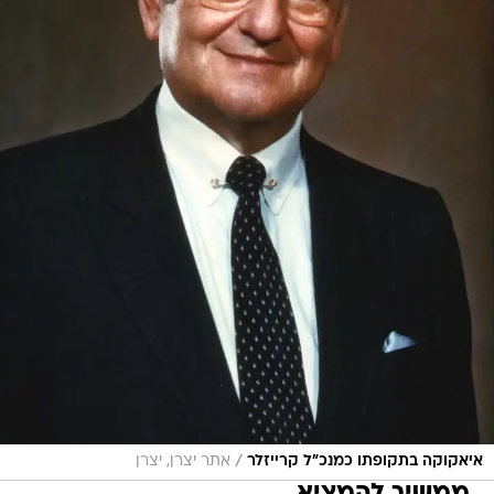
/
איאקוקה בתקופתו כמנכ"ל קרייזלר
אתר יצרן, יצרן