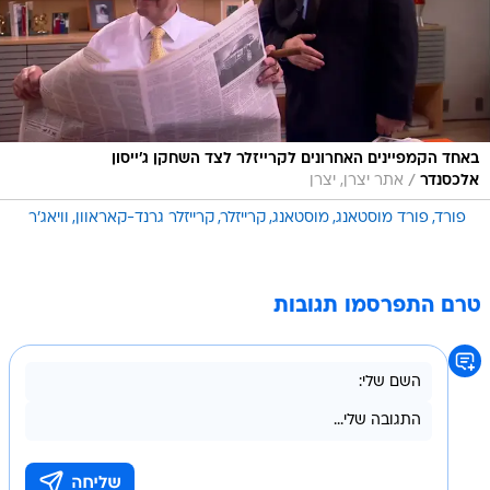
באחד הקמפיינים האחרונים לקרייזלר לצד השחקן ג'ייסון
/
אלכסנדר
אתר יצרן, יצרן
פורד
פורד מוסטאנג
מוסטאנג
קרייזלר
קרייזלר גרנד-קאראוון
וויאג'ר
טרם התפרסמו תגובות