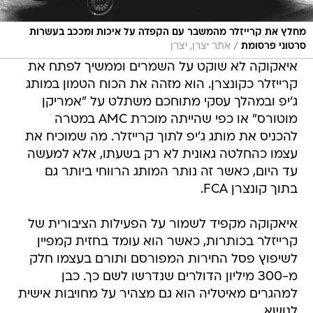
מחלץ את קרייזלר מהמשבר עם הקפדה על איכות ומככב בעשרות
/
סרטוני פרסומת
אתר יצרן, יצרן
איאקוקה לא שוקט על השמרים וממשיך לפתח את
קרייזלר כקונצרן. הוא מזהה את הכוח הטמון במותג
ג'יפ ובמהלך עסקי מתוחכם משתלט על "אמריקן
מוטורס" או כפי שהייתה מוכרת AMC במטרה
להכניס את מותג ג'יפ לתוך קרייזלר. מה שמוכיח את
עצמו כהחלטה גאונית לא רק בשעתו, אלא למעשה
עד היום, כאשר זה נותר המותג הרווחי ביותר גם
בתוך קונצרן FCA.
איאקוקה מקפיד לשמור על הפעילות הציבורית של
קרייזלר בכותרות, כאשר הוא עומד בחזית קמפיין
לשיפוץ פסל החירות המפורסם ותורם בעצמו חלק
מ-300 מיליון הדולרים שנדרשו לשם כך. כבן
למהגרים מאיטליה הוא גם מצהיר על מחויבות אישית
לנושא.