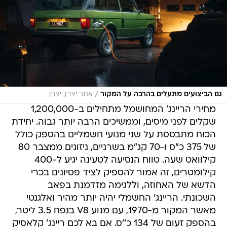
/
גם הביצועים מתעלים בהרבה על המקור
אתר יצרן, יצרן
מחירי הריינג' המחושמל מתחילים ב-1,200,000
שקלים לפני מיסים, וממשיכים הרבה יותר גבוה. יחידת
הכוח מתבססת על שני מנועי חשמליים בהספק כולל
של 375 כ"ס ו-70 קג"מ בשרניים, ניזונים ממצבר 80
קילוואט שעה. טווח הנסיעה לטעינה יגיע ל-400
קילומטרים, זה אמור להספיק לציד פסיונים בכרי
הדשא של האחוזה, וללגימה מזדמנת בפאב
השכונתי. הריינג' החשמלי יהיה יותר מהיר ואלגנטי
מאשר המקור מ-1970, עם מנוע V8 בנפח 3.5 ליטר,
בהספק זעום של 134 כ''ס. אם בא לכם ריינג' קלאסיק