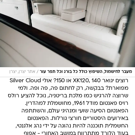
/
מעבר לחישמול, השיפוץ כולל כל בורג וכל תפר עור
אתר יצרן, יצרן
רוצים יגואר XK120, 140 או 150? אולי Silver Cloud
מפוארת? בבקשה, רק לחתום פה, פה ופה. ולמי
שרוצה להרגיש כמו מלכת בריטניה, נוכל להציע רולס
רויס פאנטום מודל 1961, מחושמלת למהדרין.
הפאנטום הסיעה שועי ומנהיגי עולם, והשתתפה
באירועים היסטוריים חורצי גורלות. הפאנטום
החשמלית תוכננה להיות נהוגה על ידי נהג אלגנטי,
בעוד הלורד מתתרווח במושב האחורי - אפוף