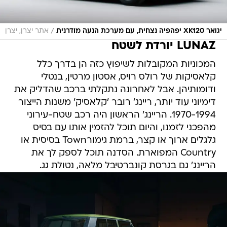
/
יגואר XK120 יפהפיה נצחית, עם מערכת הנעה מודרנית
אתר יצרן, יצרן
LUNAZ יורדת לשטח
המכוניות המקובלות לשיפוץ כזה הן בדרך כלל
קלאסיקות של רולס רויס, אסטון מרטין, בנטלי
ודומותיהן. אבל לאחרונה נתקלתי ברכב שהדליק את
דימיוני עוד יותר, ריינג' רובר 'קלאסיק' משנות הייצור
1970-1994. הריינג' הראשון היה רכב שטח-עירוני
מהפכני לזמנו, והיום תוכל להזמין אותו עם בסיס
גלגלים ארוך או קצר, ברמת גימורTown בסיסית או
Country המפוארת. הסדנה תוכל לספק לך את
הריינג' גם בגרסת קונברטיבל מלאה, נטולת גג.