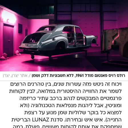
/
רולס רויס פאנטום מודל 1961, ללא חשבוניות דלק ושמן
אתר יצרן, יצרן
ויכוח זה ניטש מזה עשרות שנים, בין טהרנים הרוצים
לשמר את החווייה ההיסטורית במלואה, לבין לקוחות
פרגמטיים המבקשים לנהוג ברכב עתיר כריזמה
ומוניטין, אבל ליהנות מנפלאות הטכנולוגיה (ולא
למצוא כל בוקר שלוליות שמן מנוע על רצפת
החנייה). איש איש ובחירתו. סדנת LUNAZ הבריטית
שמספקת את אותם לקוחות מעשיים, פועלת, כמה