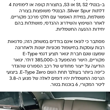
ב-בנטלי S1, S2 או S3, בתצורת קופה או לימוזינת 4
דלתות Silver Spur. הבנטלי משופצות בצורה
מושלמת, במידת האפשר עם חלקי מרכב מקוריים.
לאחר השיפוץ והשידרוג ההנדסי, מושתלות בהם
יחידות ההנעה החשמליות.
מסתבר כי לונאז אינם בודדים במשחק הזה; סדנאות
רבות עוסקות בחישמול מכוניות ישנות ולאחרונה
שמענו שגם חברת יגואר תציע דגמי E-Type
מקוריים, הישר מהמפעל ב-385,000 דולר. יגואר
הודיעה על ייצור מחודש של רכב הספורט שהוגדר
כ'יפה ביותר בעולם' תחת השם E-Type Zero. ביצועי
הגרסה החשמלית יהיו דומים לאלה של מנוע ה-3.8
ליטר המקורי, 6 בוכנות בטור.