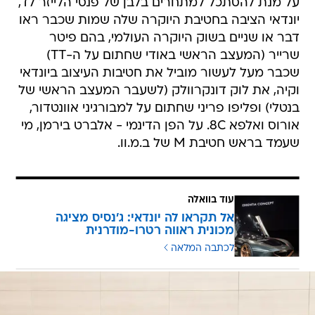
על מנת להסתכל למתחרים בלבן של פנסי הלייזר לד,
יונדאי הציבה בחטיבת היוקרה שלה שמות שכבר ראו
דבר או שניים בשוק היוקרה העולמי, בהם פיטר
שרייר (המעצב הראשי באודי שחתום על ה-TT)
שכבר מעל לעשור מוביל את חטיבות העיצוב ביונדאי
וקיה, את לוק דונקרוולק (לשעבר המעצב הראשי של
בנטלי) ופליפו פריני שחתום על למבורגיני אוונטדור,
אורוס ואלפא 8C. על הפן הדינמי - אלברט בירמן, מי
שעמד בראש חטיבת M של ב.מ.וו.
עוד בוואלה
אל תקראו לה יונדאי: ג'נסיס מציגה
מכונית ראווה רטרו-מודרנית
לכתבה המלאה