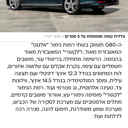
/
צללית קופה שנמתחת על 5 מטרים
אתר יצרן
ה-G80 תשווק בשתי רמות גימור "אלגנט"
המאובזרת מאוד, ו"לקשרי" המאובזרת מאוד
בהגזמה. הרשימה מתחילה בריפודי עור, מושבים
חשמליים עם עיסוי, בקרת אקלים עם שלושה איזורים,
לוח המחוונים בגודל 12.3 אינץ' דיגיטלי ועם תצוגה
עילית, ומסך המולטימדיה בגודל 14.5 אינץ', ווילונות
צד, טעינה אלחוטית, גג פנורמי ועוד. רמת הגימור
"לקשרי" מוסיפה גימורי עץ, אוורור מושבים קדמיים,
מתלים אדפטיביים עם מערכת לסקירה של הכביש,
מערכת שמע משודרגת, חימום להגה, סגירה רכה
לדלתות ועוד.