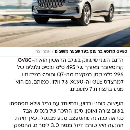
/
GV80 קרוסאובר ענק בעל שבעה מושבים
אתר יצרן
הדגם השני שישווק בשלב הראשון הוא ה-GV80,
קרוסאובר באורך של 495 ס"מ ובסיס גלגלים של
296 ס"מ קטן במקצת מה-Q7 וחופף במידותיו
למרצדס GLE וה-XC90 של וולוו. כמותם, גם הוא
מגיע בתצורת 7 מושבים.
העיצוב, כוחני ורבוע, ובמיוחד עם גריל שלא תפספסו
בשום צורה ואופן, סימן ההיכר של ג'נסיס, אבל
כנראה ככה זה שהמעצב מגיע מבנטלי. כאן יחידת
ההנעה היא טורבו דיזל בנפח 3.0 ליטרים. ההספק