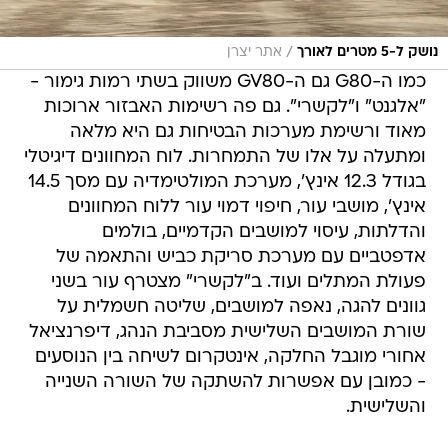
/
נושק ל-5 מטרים לאורך
אתר יצרן
כמו ה-G80 גם ה-GV80 משווק בשתי רמות גימור -
"אלגנט" ו"לקשרי". גם פה רשימות האבזור ארוכות
מאוד ורשימת מערכות הבטיחות גם היא מלאה
ומתעלה על אלו של התמחרות. לוח המחוונים דיגיטלי
בגודל 12.3 אינץ', מערכת המולטימדיה עם מסך 14.5
אינץ', מושבי עור, חיפוי דמוי עור ללוח המחוונים
והדלתות, עיסוי למושבים הקדמיים, בולמים
אדפטביים עם מערכת סריקת כביש והתאמה של
פעולת המתלים ועוד. ב"לקשרי" מצטרף עור בשני
גוונים להגה, נאפה למושבים, שליטה חשמלית על
שורת המושבים השלישית מסביבת הנהג, דיפרנציאל
אחורי מוגבל החלקה, אינטקרום לשיחה בין הנוסעים
- כמובן עם אפשרות להשתקה של השורה השנייה
והשלישית.