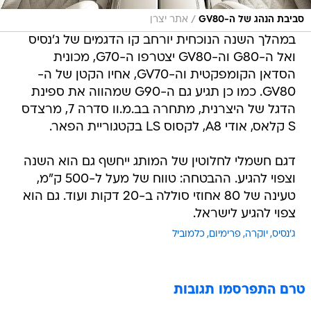
/
סביבת הנהג של ה-GV80
אתר יצרן
במהלך השנה הנוכחית יורחב קו הדגמים של ג'נסיס
ואל ה-G80 וה-GV80 יצטרפו ה-G70, מכונית
הסדאן הקומפקטית וה-GV70, אחיו הקטן של ה-
GV80. כמו כן תגיע גם ה-G90 שמהווה את ספינת
הדגל של היצרנית, מתחרה בב.מ.וו סדרה 7, מרצדס
S קלאס, אודי A8, לקסוס LS בקטגוריית הפאר.
דגם חשמלי לחלוטין של המותג ייחשף גם הוא השנה
וצפוי להגיע. ההבטחה: טווח של מעל ל-500 ק"מ,
טעינה של 80 אחוזי סוללה ב-20 דקות ועוד. גם הוא
צפוי להגיע לישראל.
ג'נסיס
יוקרה
פרימיום
כלמוביל
טרם התפרסמו תגובות