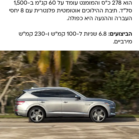
הוא 278 כ"ס והמומנט עומד על 60 קג"מ ב-1,500
סל"ד. תיבת ההילוכים אוטומטית פלנטרית עם 8 יחסי
העברה וההנעה היא כפולה.
הביצועים:
6.8 שניות ל-100 קמ"ש ו-230 קמ"ש
מירביים.