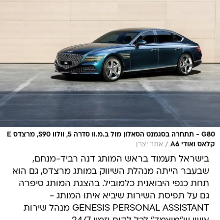
G80 - תתחרה בסגמנט הסאלון מול ב.מ.וו סדרה 5, וולוו S90, מרצדס E
/
קלאס ואודי A6
אתר יצרן
בישראל תעמוד בראש המותג דנה רביד-מנחם,
שבעבר הייתה מנהלת השיווק במותג מרצדס, גם הוא
תחת כנפי היבואנית כלמוביל. בהצגת המותג סיפרה
גם על תפיסת השירות שיביא איתו המותג -
GENESIS PERSONAL ASSISTANT מנהל שירות