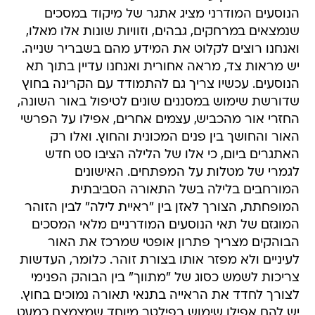
הנוסעים המודרני מציג אתגר של מיקוד במסכים
שנמצאים במרחקים, גבהים, וזוויות שונות אלו מאלו,
ואנחנו רוצים לקלוט את המידע מהם בשבריר שנייה.
יש מראות צד, מראה אחורית ואנחנו עדיין בתוך תא
הנוסעים. עכשיו צריך גם להתמודד עם הקרינה בחוץ
שדורשת שימוש במסננים שונים לטיפול באור השונה,
החזרי אור מהכביש, עצמים אחרים, אפילו על הפרשי
האור והחושך בין פנים המכונית והחוץ. ואלו רק
האתגרים ביום, כי אלו של הלילה הציבו סט חדש
לגמרי של מטלות על המפתחים. האישונים
המורחבים בלילה בשל התאורה הסביבתית
המופחתת, הצורך לאזן בין "ראיית לילה" לבין הזוהר
המוגזם של תאי הנוסעים המודרניים מלאי המסכים
הבוהקים מצריך פתרון אופטי שמרכז את האור
לעיניים ולא מפזר אותו בצורת זוהר. כלומר, העדשות
צריכות לשמש כסוג של "מתווך" בין הבוהק הפנימי
לצורך לחדד את הראייה בתנאי תאורה נמוכים בחוץ.
יש להם אפילו שימוש בפילטר מיוחד שמצמצם כמעט