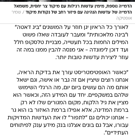
הדמייה נוספת, מימין עדשות רגילות עם מיקוד צר יחסית, משמאל
/
הדמייה של עדשות הנהיגה עם פיזור רחב של נקודות מיקוד
שמיר
אופטיקה
לאורך כל הראיון יגן חוזר על המושגים "ביג דאטה"
ו"בינה מלאכותית" ומעבר לעובדה שאלו פשוט
המילים החמות בכל תעשייה, מבניית טלסקופ חלל
ועד דוכן לימונדה - אני מנסה להבין ממנו במה זה
עוזר ליצירת עדשות טובות יותר.
"כאשר האופטימטריסט עורך את בדיקת הראיה,
אנחנו רוצים שיציין אם זה גבר או אישה, וגם ישאל
אותם מה הם עושים ביום יום, מה הרגלי השימוש
שלהם במשקפיים. יחד עם המידע הזה, וכאשר הוא
מציין את גיל הלקוח, מקום המגורים שלו לא רק
ברמת המדינה, אלא אפילו ברמת האיזור בו הוא גר
- אנחנו יכולים גם "לתפור" לו את העדשות המדויקות
עבורו, אבל גם בונים אצלנו בנק מידע ענק לפיתוחים
העתידיים".