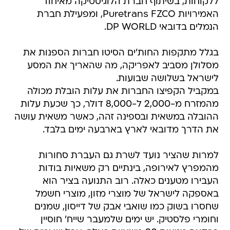
ללקוחות, בשיתוף חברת הלוגיסטיקה מאיחוד
האמירויות Puretrans FZCO, ומפעילת חברת
הנמלים בדובאי DP WORLD.
בגלל מתקפות החות'ים הסיטו חברות הספנות את
מסלולן מסביב לאפריקה, מה שהאריך את המסע
לישראל בשלושה שבועות.
במקביל הקפיצו החברות את עלות הובלת מכולה
מהמזרח מ-2,000 ל-8,000 דולר, כך שכעת עלות
ההובלה במשאית ובספינה זהה, כאשר משאית עושה
את הדרך מדובאי לארץ בארבעה ימים בלבד.
למרות שהציר נועד לשרת גם העברת סחורות
מהמפרץ לאירופה, בינתיים רק משאיות בודות
העבירו מטענים כאלה. רוב התנועה בציר הוא
באספקה לישראל של מוצרי מזון, מוצרי חשמל
שחסרו בשוק כמו שואבי אבק של דייסון, שמנים
וחומרי פלסטיק. יש ימים שלמעבר שייח' חוסיין