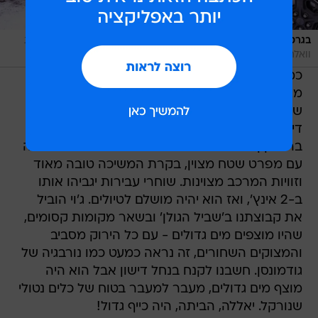
/
בגרסת ספורט או רוביקון, ג'יפ רנגלר הוא רכב שטח מעולה
מערכת
וואלה, רמי גלבוע
כמו תמיד, הרנגלר נתן עבודה ובלע את השטח בלי
מצמוץ. דגם 'ספורט' הוא הפשוט ביותר בהיררכיה
של ג'יפ, בלי צמיגי שטח גדולים, בלי נעילות
דיפרנציאל, ניתוק מוט מייצב ועוד יכולות המוצעות
ברוביקון ובגלדיאטור. אבל הספורט מגיע מלכתחילה
עם מפרט שטח מצוין, בקרת המשיכה טובה מאוד
וזוויות המרכב מצוינות. שוחרי עבירות יגביהו אותו
ב-2 אינץ', ואז הוא יהיה מושלם לטיולים. ג'וי הוביל
את קבוצתנו ב'שביל הגולן' ובשאר מקומות קסומים,
שהיו מוצפים מים גדולים - עם כל הירוק מסביב
והמצוקים השחורים, זה נראה כמעט כמו נורבגיה של
גודמונסן. חשבנו לקנח בנחל דישון אבל הוא היה
מוצף מים גדולים, מעבר למעבר בטוח של כלים נטולי
שנורקל. יאללה, הביתה, היה כייף גדול!