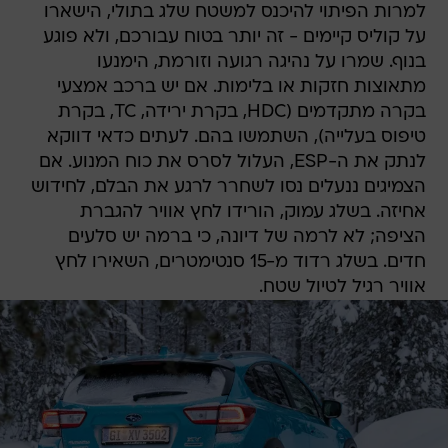
למרות הפיתוי להיכנס למשטח שלג בתולי, הישארו
על קוליס קיימים - זה יותר בטוח עבורכם, ולא פוגע
בנוף. שמרו על נהיגה רגועה וזורמת, הימנעו
מתאוצות חזקות או בלימות. אם יש ברכב אמצעי
בקרה מתקדמים (HDC, בקרת ירידה, TC, בקרת
טיפוס בעלייה), השתמשו בהם. לעתים כדאי דווקא
לנתק את ה-ESP, העלול לסרס את כוח המנוע. אם
הצמיגים ננעלים נסו לשחרר לרגע את הבלם, לחידוש
אחיזה. בשלג עמוק, הורידו לחץ אוויר להגברת
הציפה; לא לרמה של דיונה, כי ברמה יש סלעים
חדים. בשלג רדוד מ-15 סנטימטרים, השאירו לחץ
אוויר רגיל לטיול שטח.