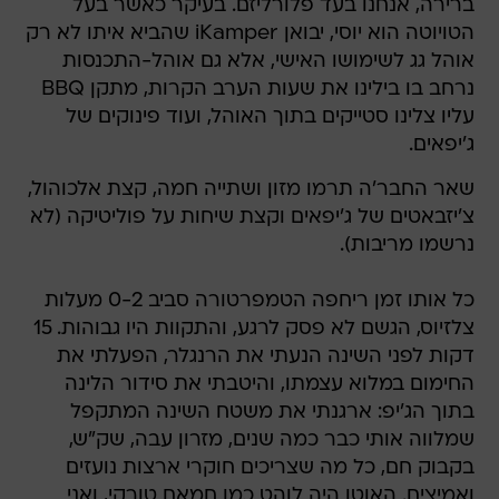
ברירה, אנחנו בעד פלורליזם. בעיקר כאשר בעל
הטויוטה הוא יוסי, יבואן iKamper שהביא איתו לא רק
אוהל גג לשימושו האישי, אלא גם אוהל-התכנסות
נרחב בו בילינו את שעות הערב הקרות, מתקן BBQ
עליו צלינו סטייקים בתוך האוהל, ועוד פינוקים של
ג'יפאים.
שאר החבר'ה תרמו מזון ושתייה חמה, קצת אלכוהול,
צ'יזבאטים של ג'יפאים וקצת שיחות על פוליטיקה (לא
נרשמו מריבות).
כל אותו זמן ריחפה הטמפרטורה סביב 0-2 מעלות
צלזיוס, הגשם לא פסק לרגע, והתקוות היו גבוהות. 15
דקות לפני השינה הנעתי את הרנגלר, הפעלתי את
החימום במלוא עצמתו, והיטבתי את סידור הלינה
בתוך הג'יפ: ארגנתי את משטח השינה המתקפל
שמלווה אותי כבר כמה שנים, מזרון עבה, שק"ש,
בקבוק חם, כל מה שצריכים חוקרי ארצות נועזים
ואמיצים. האוטו היה לוהט כמו חמאם טורקי, ואני