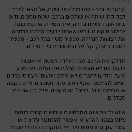
רמי גלבוע
קונקרטי יותר - כמו בכל טיול שטח, אל תצאו לדרך
לבד. קחו שותף או שותפים ברכבי שטח נוספים. ודאו
שיש לכם רצועות גרירה, אתי חפירה, אין כמו כננת
לחילוצים קשים. וודאו שאתם יודעים לרתום בבטחה
את רצועות הגרירה. מכשיר קשר בכל רכב + מכשיר
למכוון חיצוני, יקלו על התקשורת בין הטיילים.
תדלקו את הרכב לפני הירידה לשטח, אי אפשר
לדעת אם לא תצטרכו לבלות את הלילה עם מנוע
פועל. הודיעו לחברים לאן אתם נוסעים, העמיסו בגדים
חמים להחלפה, פנסי ראש, מזון ונשנושים, ערכת קפה
או תרמוס גדול. ילדים? זה מקסים, אבל רק אם הם
סבלניים.
שימו לב שהשנה מתרחשים שיבושים קשים בנתוני
GPS בצפון הארץ, אי אפשר להסתמך על ווייז או
עמוד ענן. קחו מפות נייר, אל תתקרבו לאיזורי הגבול