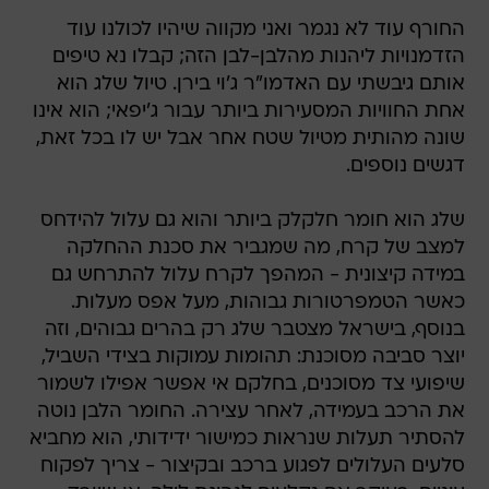
החורף עוד לא נגמר ואני מקווה שיהיו לכולנו עוד
הזדמנויות ליהנות מהלבן-לבן הזה; קבלו נא טיפים
אותם גיבשתי עם האדמו"ר ג'וי בירן. טיול שלג הוא
אחת החוויות המסעירות ביותר עבור ג'יפאי; הוא אינו
שונה מהותית מטיול שטח אחר אבל יש לו בכל זאת,
דגשים נוספים.
שלג הוא חומר חלקלק ביותר והוא גם עלול להידחס
למצב של קרח, מה שמגביר את סכנת ההחלקה
במידה קיצונית - המהפך לקרח עלול להתרחש גם
כאשר הטמפרטורות גבוהות, מעל אפס מעלות.
בנוסף, בישראל מצטבר שלג רק בהרים גבוהים, וזה
יוצר סביבה מסוכנת: תהומות עמוקות בצידי השביל,
שיפועי צד מסוכנים, בחלקם אי אפשר אפילו לשמור
את הרכב בעמידה, לאחר עצירה. החומר הלבן נוטה
להסתיר תעלות שנראות כמישור ידידותי, הוא מחביא
סלעים העלולים לפגוע ברכב ובקיצור - צריך לפקוח