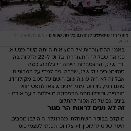
/
אוהלי הגג מתאימים ללינה גם בלילות קפואים
מערכת וואלה, רמי
גלבוע
באנג! ההתעוררות אל המציאות הייתה קשה מנשוא.
כנראה שבלילה התעוררתי בדיוק ל-22 הדקות בהן
ירד שלג, וההצטברות הייתה די עלובה. כמה
סנטימטרים של שלג, שכבה יפה למדי על המכוניות
אבל זה לא היה עושה שום רושם על סטיב מקולורדו.
סתם רמי, ג'וי ויוסי מתל אביב שיצאו לחפש חוויה
חורפית, וקיבלו סתם הרפתקה מוצלחת ביער אודם -
בינינו, גם על זה אסור להתלונן.
זה לא נעים לראות הר סגור
מוקדם בבוקר השתחלתי מהרנגלר, היה לבן מסביב,
היער שקט לחלוטין, 1+ צלזיוס. הכנתי לעצמי כוס