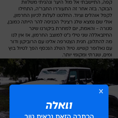
קפה, התיישבתי אל מול היער ונהניתי משלוות
הבוקר. בזה אחר זה התעוררו החבר'ה, התחילו
לקפל אוהלים וציוד. החלטנו לעלות לכיוון החרמון,
אולי שם נמצא שלג רציני? הכניסה להר הייתה כמובן,
סגורה - והאמת, יום למחרת ביקורנו שיגר
החיזבאללה שני טילי נ"ט למוצב החרמון, אז אין לנו
מה להתלונן. חגית הצטרפה אלינו עם הרוביקון ודור
עם גאלופר קשיש. טיול השלג הנכסף הפך לטיול בוץ
ומים, שגרתי ומקומי יותר.