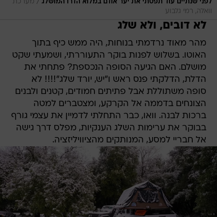
/
לפני שנתיים עוד תפסתי את יער אודם במלוא הדרו המושלג
מערכת
וואלה, רמי גלבוע
לא דובים, ולא שלג
מהר מאוד נרדמתי בנוחות, היה ממש כיף בתוך
האוטו. בשלוש לפנות בוקר התעוררתי, ושמעתי שקט
מושלם. האם הגיעה הסופה הנכספת? פתחתי את
הדלת, הדלקתי פנס ראש ו"יש, יורד שלג"!!!! לא
סופה משתוללת אבל פתיתים חמודים, קטנים ולבנים
הצונחים בדממה אל הקרקע, ומצטברים למטה
ברכות לבנה. וואו, כבר התחלתי לדמיין את עצמי גורף
בבוקר את ערימות השלג הענקיות, מפלס דרך גישה
אל חבריי למסע, המנותקים מהציוויליזציה.