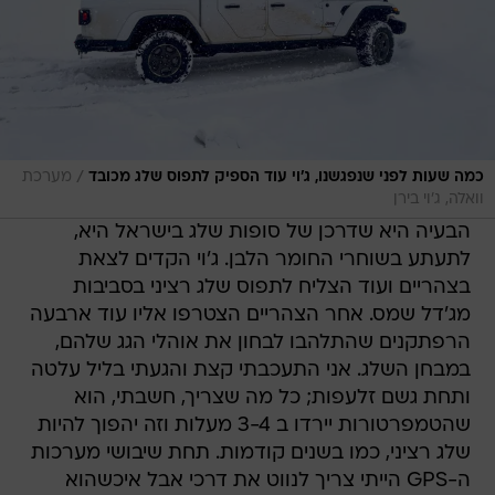
/
כמה שעות לפני שנפגשנו, ג'וי עוד הספיק לתפוס שלג מכובד
מערכת
וואלה, ג'וי בירן
הבעיה היא שדרכן של סופות שלג בישראל היא,
לתעתע בשוחרי החומר הלבן. ג'וי הקדים לצאת
בצהריים ועוד הצליח לתפוס שלג רציני בסביבות
מג'דל שמס. אחר הצהריים הצטרפו אליו עוד ארבעה
הרפתקנים שהתלהבו לבחון את אוהלי הגג שלהם,
במבחן השלג. אני התעכבתי קצת והגעתי בליל עלטה
ותחת גשם זלעפות; כל מה שצריך, חשבתי, הוא
שהטמפרטורות יירדו ב 3-4 מעלות וזה יהפוך להיות
שלג רציני, כמו בשנים קודמות. תחת שיבושי מערכות
ה-GPS הייתי צריך לנווט את דרכי אבל איכשהוא