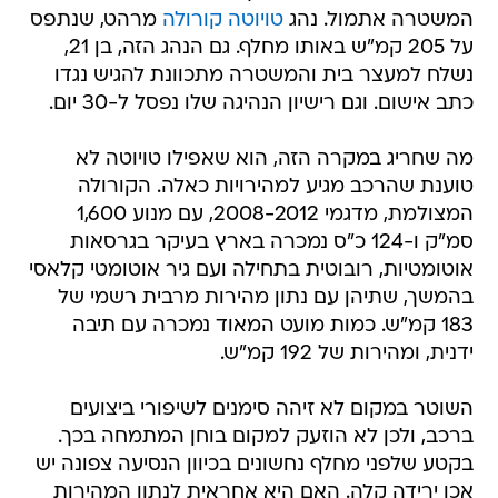
המשטרה אתמול. נהג
טויוטה קורולה
מרהט, שנתפס
על 205 קמ"ש באותו מחלף. גם הנהג הזה, בן 21,
נשלח למעצר בית והמשטרה מתכוונת להגיש נגדו
כתב אישום. וגם רישיון הנהיגה שלו נפסל ל-30 יום.
מה שחריג במקרה הזה, הוא שאפילו טויוטה לא
טוענת שהרכב מגיע למהירויות כאלה. הקורולה
המצולמת, מדגמי 2008-2012, עם מנוע 1,600
סמ"ק ו-124 כ"ס נמכרה בארץ בעיקר בגרסאות
אוטומטיות, רובוטית בתחילה ועם גיר אוטומטי קלאסי
בהמשך, שתיהן עם נתון מהירות מרבית רשמי של
183 קמ"ש. כמות מועט המאוד נמכרה עם תיבה
ידנית, ומהירות של 192 קמ"ש.
השוטר במקום לא זיהה סימנים לשיפורי ביצועים
ברכב, ולכן לא הוזעק למקום בוחן המתמחה בכך.
בקטע שלפני מחלף נחשונים בכיוון הנסיעה צפונה יש
אכן ירידה קלה. האם היא אחראית לנתון המהירות