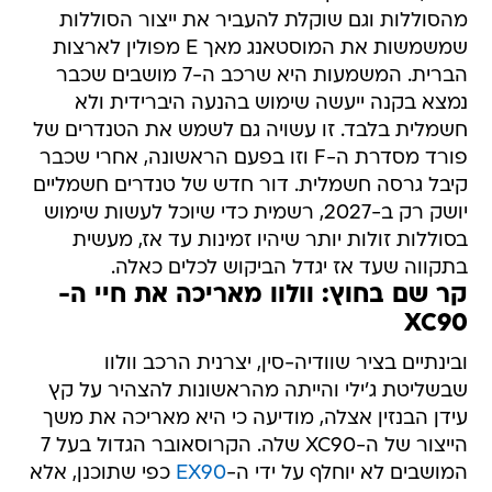
מהסוללות וגם שוקלת להעביר את ייצור הסוללות
שמשמשות את המוסטאנג מאך E מפולין לארצות
הברית. המשמעות היא שרכב ה-7 מושבים שכבר
נמצא בקנה ייעשה שימוש בהנעה היברידית ולא
חשמלית בלבד. זו עשויה גם לשמש את הטנדרים של
פורד מסדרת ה-F וזו בפעם הראשונה, אחרי שכבר
קיבל גרסה חשמלית. דור חדש של טנדרים חשמליים
יושק רק ב-2027, רשמית כדי שיוכל לעשות שימוש
בסוללות זולות יותר שיהיו זמינות עד אז, מעשית
בתקווה שעד אז יגדל הביקוש לכלים כאלה.
קר שם בחוץ: וולוו מאריכה את חיי ה-
XC90
ובינתיים בציר שוודיה-סין, יצרנית הרכב וולוו
שבשליטת ג'ילי והייתה מהראשונות להצהיר על קץ
עידן הבנזין אצלה, מודיעה כי היא מאריכה את משך
הייצור של ה-XC90 שלה. הקרוסאובר הגדול בעל 7
המושבים לא יוחלף על ידי ה-
EX90
כפי שתוכנן, אלא