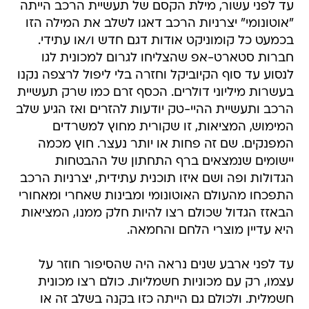
עד לפני עשור, מילת הקסם של תעשיית הרכב הייתה
"אוטונומי" יצרניות הרכב דאגו לשלב את המילה הזו
בכמעט כל קומוניקט אודות דגם חדש ו/או עתידי.
חברות סטארט-אפ שהצליחו לגרום למכונית לגו
לנסוע עד סוף הקיוביקל וחזרה בלי ליפול לרצפה נקנו
בעשרות מיליוני דולרים. הכסף זרם כמו שרק תעשיית
הרכב ותעשיית ההיי-טק יודעות להזרים ואז הגיע שלב
המימוש, המציאות, זו שקורית מחוץ למשרדים
המפנקים. שם זה פחות או יותר נעצר. חוץ מכמה
יישומים שנמצאים ברף התחתון של ההבטחות
הגדולות ופה ושם איזו תוכנית עתידית, יצרניות הרכב
התפכחו מהעולם האוטונומי ומבינות שאחרי ומאחורי
הבאזז הגדול שכולם רצו להיות חלק ממנו, המציאות
היא עדיין מוצרי הלחם והחמאה.
עד לפני ארבע שנים נראה היה שהסיפור חוזר על
עצמו, רק עם מכוניות חשמליות. כולם רצו מכונית
חשמלית. ולכולם גם הייתה כזו בקנה בשלב זה או