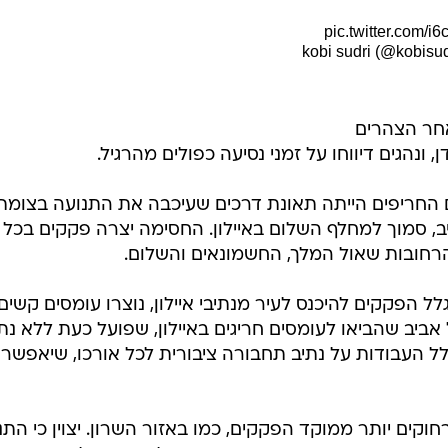
ה
בטיחות
סדנאות ושיפורים
דעות
כל הכתבות
ארכיון מדורים
ס
ם בתל אביב יצרה עומסים קשים שהתפשטו לנתיבי
ע: האוצר מבקש לקצץ את תקציב התשתיות של משרד
כתבו לנו
פ
אביזרים לרכב
ה
ט
pic.twitter.com/
אחר הצהרים
 ונהגים דיווחו על זמני נסיעה כפולים מהרגיל.
ם החריפים הייתה תאונת דרכים שעיכבה את התנועה בצומת
ב, סמוך למחלף השלום באיילון. החסימה יצרה פקקים בכל