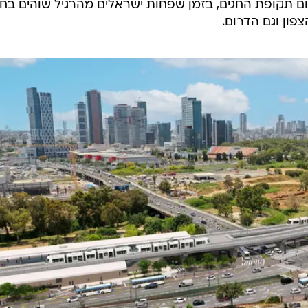
רחובות שאול המלך, החשמונאים והשלום.
ל הפקקים להיכנס לעיר מנתיבי איילון, נוצרו עומסים קשים
דה מכביש 20 לתוך תל אביב שהביאו לעומסים חריגים באיילון, שפועל כעת ללא נת
לל העבודות על נתיב תחבורה ציבורית לכל אורכו, שיאפשר 
קים יותר ממוקד הפקקים, כמו באזור השרון. יצוין כי התנ
תקופת החגים, בזמן שפחות ישראלים מהרגיל שוהים בחו"
פון וגם הדרום.