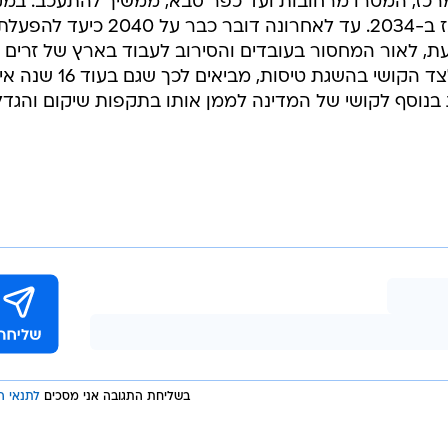
 נת"צים ועוד.
ל
הרכבת הקלה במרכז ממשיכה להתעכב
. רשמית מדובר ע
2028 לקו הירוק מראשון לציון להרצליה ו-2029 לסגול, מתל אביב לאור יהודה, נווה מונסון וגב
חות שנתיים, בגלל מחסור בעובדים. זאת עקב האיסור על
צלחה של הממשלה להביא במקומם מספר מספיק של עובדי
 את פרויקיטי הרכבות הקלות, גם בירושלים, בגלל המלחמה.
כז, המטרו מרחובות ועד כפר סבא, ממשיך להתעכב. במק
דובר על תחילת פעילות ב-2030, ואז ב-2034. עד לאחרונה דובר כבר על 2040 כיעד להפע
ת, לאור המחסור בעובדים והסירוב לעבוד בארץ של זרים
שיידרשו גם לפרויקט המורכב הזה, לצד הקושי בהשגת טיסות, מביאים לכך שגם בעוד 16 
בנוסף לקושי של המדינה לממן אותו בתקפות שיקום והגדל