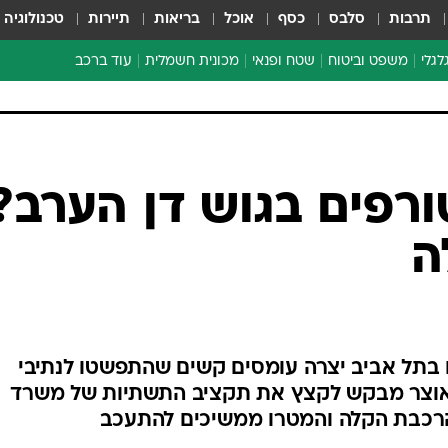
תרבות
סלבס
כסף
אוכל
בריאות
תיירות
טכנולוגיה
לגלי
משפט וביטוח
שטח ופנאי
מכונית חשמלית
עוד ברכב
ת דו-גלגלי
ביטוח רכב
י דו-גלגלי
אביזרים לרכב
ים ארוכי טווח דו-גלגלי
מכוניות חדשות
ק
מבצעים חמים
י
מבחנים ארוכי טווח
מבשלים מהשטח
אופניים
משומשות
אספנות
ספורט מוטורי
צרכנות
רפים בגוש דן הערב?
טכנולוגיה