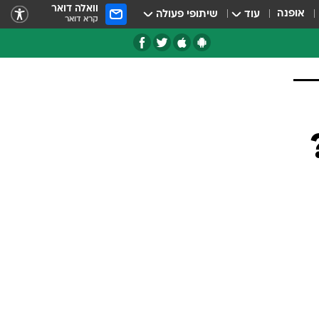
וואלה דואר
אופנה
עוד
שיתופי פעולה
קרא דואר
טגוריות
צרנים