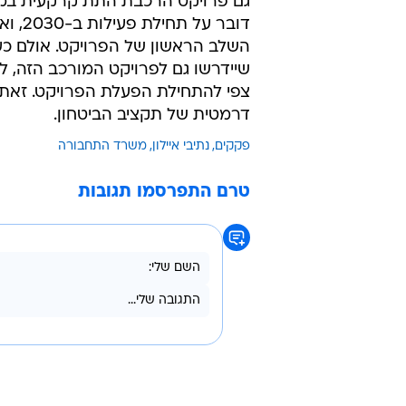
אופניים, הרחבת כבישים לצרכי הוספת
זאת בזמן שפתיחת הקווים הבאים ש
שמואל. מעשית מסתמנת דחייה של לפ
כניסת פועלים פלסטינים וחוסר הה
זרים, ועזיבה של מומחים זרים שליוו
גם פרויקט הרכבת התת קרקעית במר
השלב הראשון של הפרויקט. אולם כע
צפי להתחילת הפעלת הפרויקט. זאת 
דרמטית של תקציב הביטחון.
פקקים
נתיבי איילון
משרד התחבורה
טרם התפרסמו תגובות