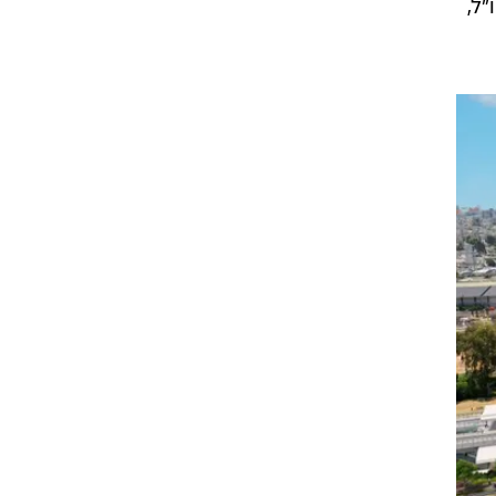
יב
גם
ועה
ל,