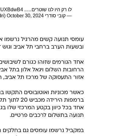
זו רק ההתחל
אודי עציון
עודכן לאחרונה: 30.10.2024 / 19:33
תאונה בצומת יגאל אלון והשלו
איילון. וזה רק יהיה יותר גרו
התחבורה ב-700 מיליון שקל, והרכבת הקלה והמטרו ממשיכים להתעכב
לו רק היו לנו שוטרים…..
i6cUXBdwB4
— קובי סודרי kobi sudri (@kobisudri)
October 30, 2024
עומסי תנועה קשים מהרגיל נרשמו 
ובשעות הערב ברחבי תל אביב וגוש דן,
אחד הגורמים שזוהו כגורם לשיבושי
הרחובות השלום ויגאל אלון בתל אבי