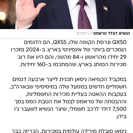
/
הנשיא דונלד טראמפ
רויטרס
QX50 וגרסת הקופה שלו, QX55, הם הדגמים
הנמכרים ביותר של אינפיניטי בארץ. ב-2024 נמכרו
29 יחידו מהראשון ו-84 מהשני, והם היוו את רוב
מכירות המותג בארץ, שהסתכמו ב-160 יחידות.
במקביל הקפיאה ניסאן תכנית לייצר ארבעה דגמים
חשמליים חדשים במפעל שלה במיסיסיפי שבארה"ב,
בעקבות ההאטה בעליית מכירות החשמליות,
וההבטחה של טראמפ לבטל את הטבת המס בסך
7,500 דולר לרכב חשמלי, שיצר הנשיא לשעבר ג'ו
בידן.
ניסאן סובלת מירידה עולמית במכירות, הכריזה כבר