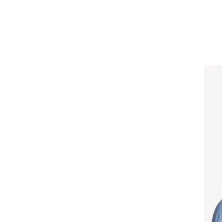
רד
 כי