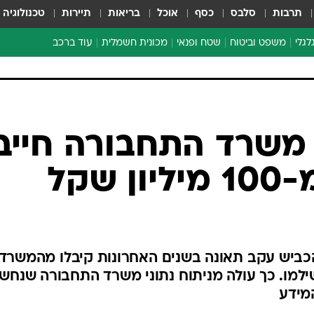
תרבות
סלבס
כסף
אוכל
בריאות
תיירות
טכנולוגיה
לגלי
משפט וביטוח
שטח ופנאי
מכונית חשמלית
עוד ברכב
ת דו-גלגלי
ביטוח רכב
י דו-גלגלי
אביזרים לרכב
ים ארוכי טווח דו-גלגלי
מכוניות חדשות
ק
מבצעים חמים
י
מבחנים ארוכי טווח
מבשלים מהשטח
אופניים
משומשות
אספנות
ספורט מוטורי
צרכנות
: משרד התחבורה חייב
טכנולוגיה