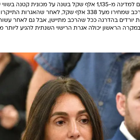
קב תאונה. רק כמחצית מהנהגים שזכאים להחזר עשו זאת
נתוני משרד התחבורה שנמסרו לבקשת וואלה והתנועה לחופ
מועד מבחן הרישוי השנתי, ונועדה רשמית לשמש למימון
הלך השנים לעוד מס שמוטל על הנהגים. האגרה נגבית גם
ואינו נדרש כלל למבחן רישוי, שבכל מקרה מחייב תשלום
מי שרוכש כיום רכב חדש נדרש לשלם למדינה מ-1,135 אלף שקל בשנה על מכונית קטנה בשו
עד 114 אלף שקל, ועד 5,203 שקל לרכב שמחירו מעל 338 אלף שקל, לאחר שהאגרות התייקרו
3. מחירי האגרות יורדים בהדרגה ככל שהרכב מתיישן, אבל גם לאחר עשור