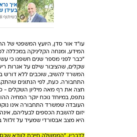
יצוין כי ב-2022, כאשר
לנהגים שרכבם ירד מהכביש עקב תאו
ישקול לשלוח מסרון לכל נהג שהצטבר
בקשת המידע הוגשה על ידי הסטודנט
עוד בוואל
איך נרא
בעידן ש
בשיתוף CofaceBdi
עו"ד אור סדן, היועץ המשפטי של ה
המידע, ומנחה הקליניקה במכללה למי
"כבר לפני מספר שנים חשפנו כי עשרו
שקלים, שהציבור שילם על אגרות ריש