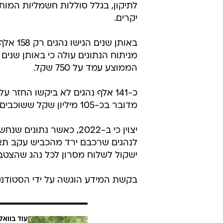
שרת התחבורה מירי רגב ומנכ"ל המשרד משה 
כאשר רכב יורד מהכביש זכאי בעליו
כדי לקבל את הכסף חייב בעל הרכב 
ההחזר.
לתיקון, בגלל סוללות חשמליות המותק
יקרים.
הממוצע עמד על 750 שקל.
כ-141 אלף נהגים לא ביקשו החזר
מדובר בכ-105 מיליון שקל ששוכבים בקופת משרד התחבורה ושייכים לבעלי הרכב.