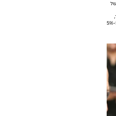
ש
וי של
,
עומד הטווח על 827 עד 1,793 שקל. במקרה הראשון יכולה אגרת הרישוי השנתית להגיע ליותר מ-5%