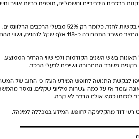
/
בן זקן
ראובן קסטרו
 לקבל החזר יחסי על התקופה שעוד נותרה לו עד הטסט הב
להגיש בקשה לכך, ולצרף את פרטי חשבון הבנק שאליו יועב
לפי נתוני משרד התחבורה, בין 2017 ל-2024 אירעו בישראל 299 אלף תאונות שלאחריהן הוכר
אלף ב-2017 ל-42 אלף ב-2023 וב-2024, לאחר שהמכוניות החדשות הפכו מורכבות ויקרות 
נות ברכבים היברידיים וחשמליים, תוספת כריות אוויר וחייש
באותן שנים הגישו נהגים רק 158 אלף בקשות לחזר, כלומר רק 52% מבעלי הרכבים הרלוונטיים.
מניתוח הנתונים עולה כי באותן שנים החזיר משרד התחבורה כ-118 אלף שקל לנהגים, ושווי
 על תאונות בשש השנים הקודמות ולפי שווי ההחזר הממוצע,