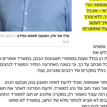
במשרד
לו, הסכום
כום בלתי
ך ומחריף.
 בשום צעד
 רק מחדל -
אזרחים".
י הציבור
וטומטי. הרי
 - אין כל
, ללא צורך
יך לעקוב
עיל שמסגרתו
/
עו"ד אור סדן, התנועה לחופש המידע
צילום: עיד
גרוס
 שמגיש
לים את