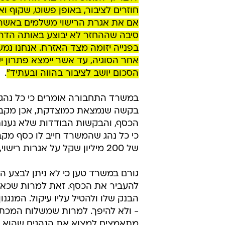
המשרד להשיב, שוכבים ללא דורש 
התחבורה. כעת, לפי הנתונים שהתקב
חצה את רף מאה מיליון השקלים - ס
נתפס, במיוחד נוכח יוקר המחיה ההול
העובדה שמשרד התחבורה אינו נוקט
יזום להשבת הכספים לבעליהם, אינה
היא מצב אבסורדי שמעיד על זלזול ב
לדבריו, "הממשלה חייבת לוודא שכספ
חוזרים לציבור, באופן פשוט, שקוף וא
אם את אגרת הרישוי משלמים באשראי
סיבה שההחזר לא יבוצע באותה הדרך
בפנייה יזומה מצד האזרח. אנחנו נמש
אחר הסוגיה, עד אשר יימצא פתרון י
הסכום יושב לציבור בהווה ובעתיד"
.
במשרד התחבורה אומרים כי כל נהג
בקשה שנמצאת כמוצדקת, אכן מקב