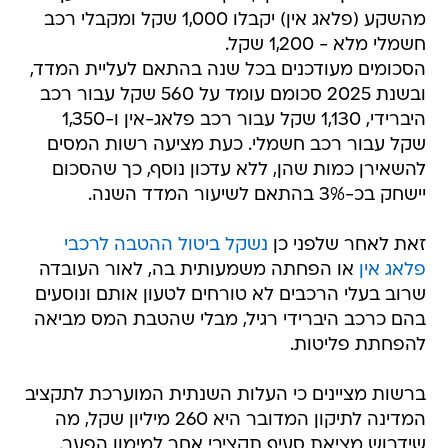
מהשקע (פלאג אין) יקבלו 1,000 שקל ומקבלי רכב
חשמלי מלא - 1,200 שקל.
הסכומים מעודכנים בכל שנה בהתאם לעליית המדד,
ובשנת 2025 סכומם עומד על 560 שקל עבור רכב
היברידי, 1,130 שקל עבור רכב פלאג-אין ו-1,350
שקל עבור רכב חשמלי. כעת מציעה רשות המסים
להשאירן כמות שהן, ללא עדכון נוסף, כך שהסכום
יישחק בכ-3% בהתאם לשיעור המדד השנה.
זאת לאחר שלפני כן
נשקל ביטול ההטבה לרכבי
פלאג אין
או הפחתה משמעותית בה, לאור העובדה
שרוב בעלי הרכבים לא טורחים לטעון אותם ונוסעים
בהם כרכב היברידי רגיל, מבלי שהטבת המס מביאה
להפחתת פליטות.
ברשות מציינים כי העלות השנתית המוערכת לתקציב
המדינה לתיקון המדובר היא 260 מיליון שקל, מה
שידרוש מציאת סעיף תקציבי אחר למימון הפער.