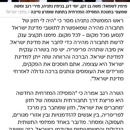
מימין לשמאל: משה בן זקן, יוסי דגן, בנימין נתניהו, מירי רגב ומשה
/
שמעוני בחנוכת המסילה המזרחית בתחנת שומרון טייבה
נתיבי ישראל
ראש הממשלה נתניהו מסר כי "היה לי חזון של
תחבורה מהירה שמאפשרת לתושבי מדינת ישראל
לנסוע מכל מקום - לכל מקום. מימנו תקציב ענק
לרשת תחבורה מהירה כדי לחבר את מדינת ישראל.
אין סיבה שתהיה פריפריה. יש פה בשורה ענקית
למדינת ישראל. הברכה והרווחה שזה ייתן למדינת
ישראל היא עצומה. אתם חוסכים את הפקקים,
מורידים את העומסים ונותנים ברכה גדולה לאזרחי
מדינת ישראל".
השרה רגב אמרה כי "המסילה המזרחית החדשה
היא פריצת דרך תחבורתית והגשמה של חזון
'מחברים את ישראל', חזון שמחבר בין מרכז
לפריפריה, בין אנשים להזדמנויות ובין אזורי מגורים,
תעסוקה ומסחר. מדובר באחד ממיזמי התשתית
הגדולים והמשמעותיים שקודמו בישראל, כזה שישנה