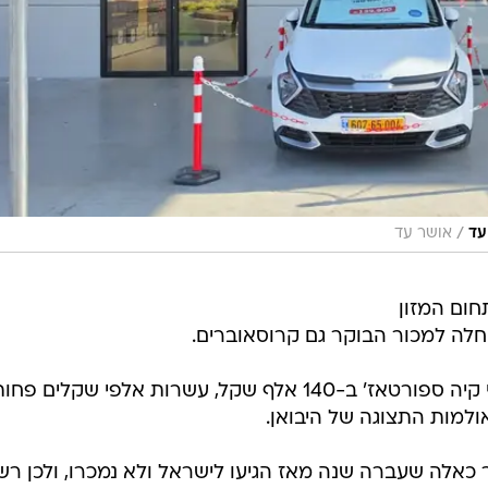
ום המזון
לה למכור הבוקר גם קרוסאוברים.
אושר עד תמכור ב-13 מסניפיה דגמי קיה ספורטאז' ב-140 אלף שקל, עשרות אלפי שקלים פח
למות התצוגה של היבואן.
 כאלה שעברה שנה מאז הגיעו לישראל ולא נמכרו, ולכן רש
ולם לא עלו באמת לכביש.
בנוסף מדובר בדגם ה-1,600 סמ"ק טורבו בנזין (160 כ"ס) שהיבוא שלו הופסק, לטובת הדגם
די חדש נמכר כיום בהחל מ-190 אלף שקל
.
של כ-20 אלף שקל מהמחיר שבו נמכרו עד כה דגמי ספורטאז' בנזין אפס ק"מ
בחברות הליסינג, ומחיר של קרוסאובר סיני חדש קטן משמעותית, כמו צ'רי טיגו 4 ו-BYD אטו 2