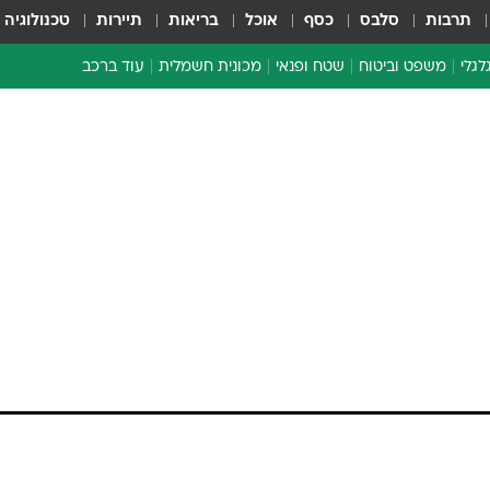
תרבות
סלבס
כסף
אוכל
בריאות
תיירות
טכנולוגיה
לגלי
משפט וביטוח
שטח ופנאי
מכונית חשמלית
עוד ברכב
ת דו-גלגלי
ביטוח רכב
י דו-גלגלי
אביזרים לרכב
ים ארוכי טווח דו-גלגלי
מכוניות חדשות
ק
מבצעים חמים
י
 כבר לא סחורה: אושר
מבחנים ארוכי טווח
כור ג'יפונים
מבשלים מהשטח
אופניים
משומשות
אספנות
לף שקל, בשיתוף עם אוטו סנטר
ספורט מוטורי
צרכנות
טכנולוגיה