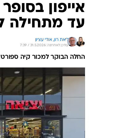
קיה ספורטאז' אורבן בנזין נמכר ברשת אושר 