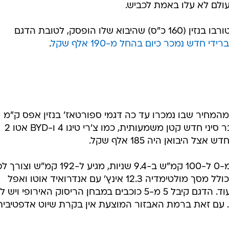
היבואן היה 185 אלף שקל.
הספורטאז' טורבו בנזין אורבן מאיץ מ-0 ל-100 קמ"ש ב-9.4 שניות, מגיע ל-192 קמ"ש וצ
היצרן ליטר אחד ל-14 ק"מ. האבזור כולל מסך מולטימדיה 12.3 אינץ' עם אנדרואיד אוטו ואפל
ית. עם זאת ברמת האבזור המוצעת אין בקרת שיוט אדפטיבית
ות רכבי האפס ק"מ, לאחר שיבואני הרכב נתקעו עם מלאים
יקר רכבים סינים חשמליים, או דגמי בנזין פחות חסכוניים.
 גדולות מכשירי טלפוו סלולריים ומוצרי חשמל אחרים כדי
המזון השבועית.