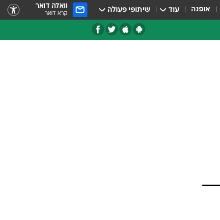
וואלה דואר
אופנה
עוד
שיתופי פעולה
קרא דואר
טגוריות
צרנים