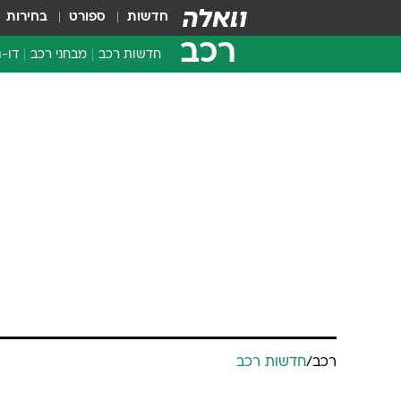
חדשות
ספורט
בחירות
רכב
חדשות רכב
מבחני רכב
דו-ג
חדשו
מבחנ
רכב
/
חדשות רכב
מבחנ
אייפון בסופר
עד מתחילה למ
ליאת רון, 
אודי עציון
עודכן לאחרונה: 31.5.2026 / 7:39
החלה הבוקר למכור קיה ספורטאז' טורבו בנזין ב-140 א