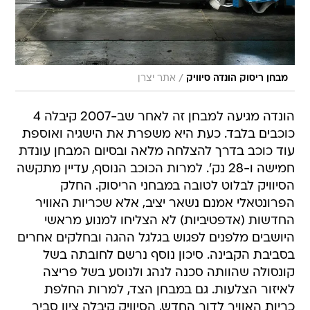
/
מבחן ריסוק הונדה סיוויק
אתר יצרן
הונדה מגיעה למבחן זה לאחר שב-2007 קיבלה 4
כוכבים בלבד. כעת היא משפרת את הישגיה ואוספת
עוד כוכב בדרך להצלחה מלאה ובסיום המבחן עונדת
חמישה ו-28 נק'. למרות הכוכב הנוסף, עדיין מתקשה
הסיוויק לבלוט לטובה במבחני הריסוק. החלק
הפרונטאלי אמנם נשאר יציב, אלא שכריות האוויר
החדשות (אדפטיביות) לא הצליחו למנוע מראשי
היושבים מלפנים לפגוש בגלגל ההגה ובחלקים אחרים
בסביבת הקבינה. סיכון נוסף נרשם לחובתה בשל
קונסולה שהוותה סכנה לנהג ולנוסע בשל פריצה
לאיזור הצלעות. גם במבחן הצד, למרות החלפת
כריות האוויר לדור החדש, הסיוויק קיבלה ציון סביר