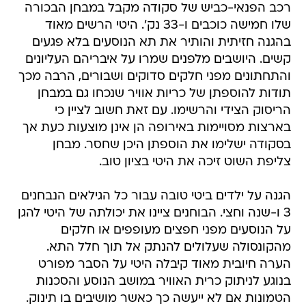
רכב הפנאי-כביש של סקודה מקבל במבחן הבכורה
שלו חמישה כוכבים ו-33 נק'. היטי הרשים מאוד
בהגנה חזיתית והותיר את תא הנוסעים בלא פגעים
קשים. היושבים מלפנים שמרו על איבריהם העליונים
והתחתונים מפני חלקים סדוקים ושבורים, הרבה מכך
תודות להוספתן של כריות אוויר שנכחו גם במבחן
הריסוק הצידי והרשימו. עם זאת חשוב לציין כי
בארצות מסויימות באירופה הן אינן מוצעות כעת אך
בסקודה ישלימו את הוספתן היכן שחסר. מבחן
צליפת השוט זיכה את היטי בציון טוב.
הגנה על ילדים ביטי טובה עבור כל הגילאים הנבחנים 
3 ו-שנה וחצי. הבוחנים ציינו את יכולתה של היטי להגן
על הנוסעים מפני חפצים מעופפים או חלקים
מהקונסולה שעלולים להנתק אל תוך חלל התא.
הערה חיובית מאוד קיבלה היטי על הסבר מפורט
בנוגע לניתוק כרית האוויר במושב הנוסע והסכנות
הטמונות אם לא ייעשה כך כאשר מושיבים בו תינוק.