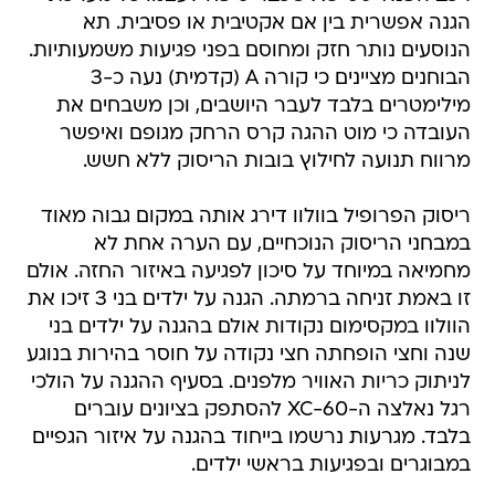
הגנה אפשרית בין אם אקטיבית או פסיבית. תא
הנוסעים נותר חזק ומחוסם בפני פגיעות משמעותיות.
הבוחנים מציינים כי קורה A (קדמית) נעה כ-3
מילימטרים בלבד לעבר היושבים, וכן משבחים את
העובדה כי מוט ההגה קרס הרחק מגופם ואיפשר
מרווח תנועה לחילוץ בובות הריסוק ללא חשש.
ריסוק הפרופיל בוולוו דירג אותה במקום גבוה מאוד
במבחני הריסוק הנוכחיים, עם הערה אחת לא
מחמיאה במיוחד על סיכון לפגיעה באיזור החזה. אולם
זו באמת זניחה ברמתה. הגנה על ילדים בני 3 זיכו את
הוולוו במקסימום נקודות אולם בהגנה על ילדים בני
שנה וחצי הופחתה חצי נקודה על חוסר בהירות בנוגע
לניתוק כריות האוויר מלפנים. בסעיף ההגנה על הולכי
רגל נאלצה ה-XC-60 להסתפק בציונים עוברים
בלבד. מגרעות נרשמו בייחוד בהגנה על איזור הגפיים
במבוגרים ובפגיעות בראשי ילדים.