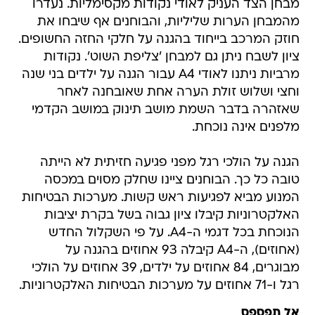
מבחן הצד העניק לאודי נקודות מקסימליות. נעדרו
מהמבחן הערות שליליות, והבוחנים אף שיבחו את
חוזק המרכב בייחוד בהגנה על חלקי החזה החשופים.
ציון לשבח ניתן גם למבחן 'צליפת השוט'. נקודות
מרביות ניתנו לאודי A4 עבור הגנה על ילדים בני שנה
וחצי ושלוש זולת הערה אחת שאובחנה לאחר
שאזהרה בדבר השמת מושב תינוק במושב הקדמי
מלפנים אינה נוכחת.
הגנה על הולכי רגל מפני פגיעה חזיתית לא הייתה
טובה כל כך. הבוחנים ציינו שחלק מסוים במכסה
המנוע מביא לפגיעות ראש קשות. מערכות הבטיחות
האלקטרוניות קיבלו ציון גבוה בשל בקרת יציבות
הנוכחת בכל דגמי ה-A4. על פי השקלול החדש
(אחוזים), ה-A4 קיבלה 93 אחוזים בהגנה על
מבוגרים, 84 אחוזים על ילדים, 39 אחוזים על הולכי
רגל ו-71 אחוזים על מערכות הבטיחות האלקטרוניות.
אל תפספס