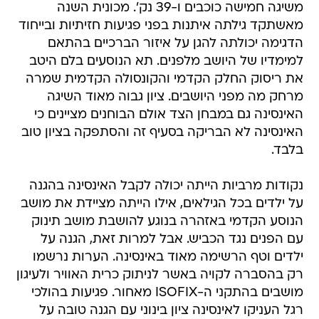
משיגה חמישה כוכבים ו-39 נק'. מכונית השנה
מאשתקד גילתה איתנות בפני פגיעות חזיתיות ובייחוד
הדגימה יכולתה להגן על איזור הברכיים בהתאם
למימדיו של היושב מלפנים. תא הנוסעים בלם היטב
את ריסוק החלק הקדמי והקונסולה הקדמית שמרה
מרחק מה מפני היושבים. ציון גבוה מאוד השיגה
האינסינה גם במבחן הצד אולם הבוחנים מציינים כי
האינסינה לא הבריקה בסעיף זה והסתפקה בציון טוב
בלבד.
נקודות מרביות הייתה יכולה לקבל האינסינה בהגנה
על ילדים בכל הגילאים, אילו הייתה מציידת את מושב
הנוסע הקדמי באזהרה בנוגע להושבת מושב תינוק
עם הפנים נגד הכביש. אבל למרות זאת, הגנה על
ילדים וטף הרשימה מאוד באינסינה. הערות נרשמו
רק בהסברה לקויה באשר לניתוק כרית האוויר ולעיגון
מושבים בהתקני ה-ISOFIX מאחור. פגיעות בהולכי
רגל העניקו לאינסינה ציון בינוני עם הגנה טובה על