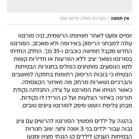
/
אין תמונה
מערכת וואלה, צילום מסך
יומיים ומעט לאחר חשיפתו הרשמית, קיה סורנטו
עולה למבחני הריסוק באירופה ולא מאכזב. הסורנטו
החדש מקבל חמישה כוכבים ו-31 נק'. החלק החזיתי
בסורנטו נשאר יציב ללא הפרעות או חדירות קשות
לתא הנוסעים. מותחנים כפולים בחגורות הבטיחות
הבטיחו כי בובות הריסוק רתומות בחוזקה למושבים
והברכיים נשארות מרחק מה מאיזור הקונסולה.
כאשר הטיחו את הסורנטו על צידו, התגלתה נקודת
תורפה באיזור הצלעות ועל כן הורידו לו נקודות.
מבחן צליפת השוט סיפק לסורנטו ציונים טובים.
בהגנה על ילדים ממשיך הסורנטו להרשים עם ציון
גבוה עבור ילדים בני 3 ושנה וחצי. שוב חגורות
הבטיחות העניקו לילדים קו הגנתי מצוין ומנעו