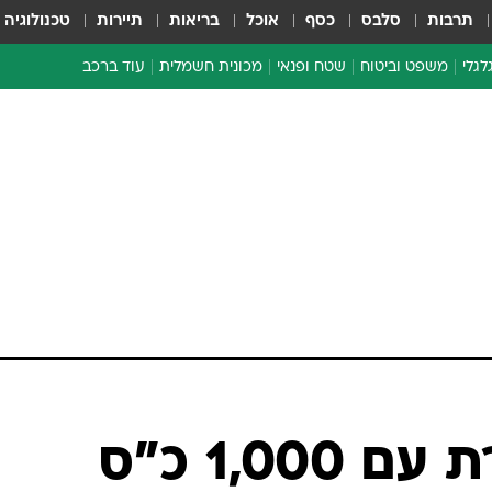
תרבות
סלבס
כסף
אוכל
בריאות
תיירות
טכנולוגיה
לגלי
משפט וביטוח
שטח ופנאי
מכונית חשמלית
עוד ברכב
ת דו-גלגלי
ביטוח רכב
י דו-גלגלי
אביזרים לרכב
ים ארוכי טווח דו-גלגלי
מכוניות חדשות
ק
מבצעים חמים
י
מבחנים ארוכי טווח
מבשלים מהשטח
אופניים
משומשות
אספנות
ספורט מוטורי
צרכנות
1,00 כ"ס
טכנולוגיה