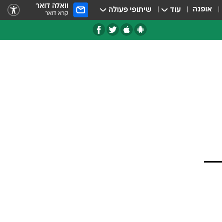
וואלה דואר
אופנה
עוד
שיתופי פעולה
קרא דואר
טגוריות
צרנים