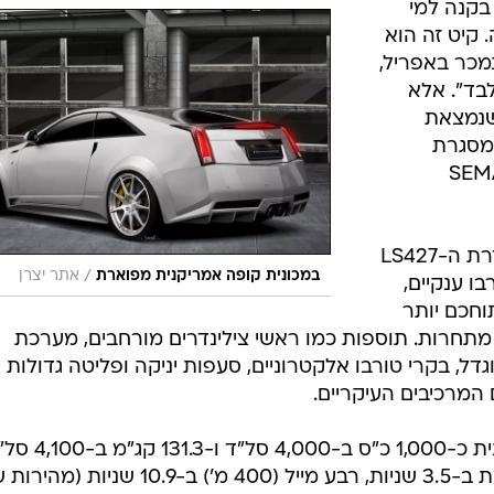
בקנה למי
 קיט זה הוא
כר באפריל,
 ב-600 כ"ס "בלבד". אלא
שנמצאת
במסגרת
 שיפורים לקראת תערוכת SEMA
כבסיס הזנק, מנוע ה-V8 בחזית מסדרת ה-LS427
/
במכונית קופה אמריקנית מפוארת
אתר יצרן
י טורבו ענקיים,
וחכם יותר
תחרות. תוספות כמו ראשי צילינדרים מורחבים, מערכת
דל, בקרי טורבו אלקטרוניים, סעפות יניקה ופליטה גדולות י
המרכיבים העיקריים.
בחסות מאפיינים אלה, מפיקה המכונית כ-1,000 כ"ס ב-4,000 ס
את המיאוץ ל-100 קמ"ש היא מסיימת ב-3.5 שניות, רבע מייל (400 מ') ב-10.9 שניות