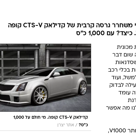
בטיחות
סדנאות ושיפורים
דעות
משפר המכוניות המיומן ג'ון הנסי משחרר גרסה קרבית של קדילאק CTS-V קופה
כל הכתבות
עם 1,000 כ"ס
ארכיון מדורים
ס
 מכונית
כתבו לנו
פ
אין בזה שום דבר
אביזרים לרכב
ה
שסדנאות
ט
ת בכלי רכב
של, ועוד
עילה לבדוק
ה עומד
דנת
נו מה אפשר
קדילאק CTS-V קופה. מי חולם על 1,000
/
כ"ס?
אתר יצרן
הקיט החדש של הנסי ימכר תחת הכותר V1000,