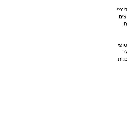
נמי
צים
ת
ופי
אולי
 יגיעו לסוכנות