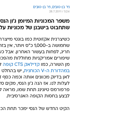
ניר בן-טובים, 
ניר בן-טובים 
28.7.2011 / 5:24
שתחבוט בישבנן של מכוניות על. כיצד? 
כשיצרנית אקזוטית כמו בוגטי מייצרת
שחמושה ב-1,000 כ"ס ויותר, 
חריג, לפחות בעשור האחרון. אבל כ
שיפורים אמריקניות מחוללות מהפכו
מן השורה, כמו
קדילאק CTS קופה
למ
במהדורת ה-V הכוחנית
, יש בהחלט 
לאן בדיוק מכוונים אותה וכמה כסף ז
לעלות לנו. אז הנה ג'ון הנסי, מקים ס
פרפורמס טיונינג תחת שמו, מראה ל
לבצע בחסות הקופה האגרסיבית.