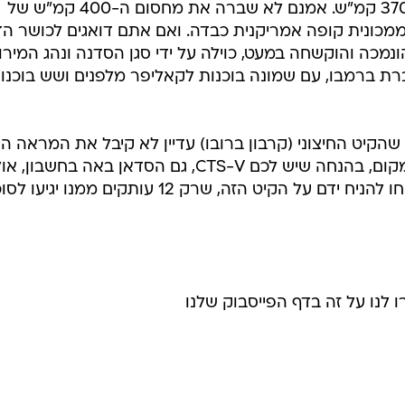
212 קמ"ש) ומהירותה המרבית היא 370 קמ"ש. אמנם לא שברה את מחסום ה-400 קמ"ש של
מכונית קופה אמריקנית כבדה. ואם אתם דואגים לכושר הדי
מכה והוקשחה במעט, כוילה על ידי סגן הסדנה ונהג המירו
 לחברת ברמבו, עם שמונה בוכנות לקאליפר מלפנים ושש בוכנו
הקיט החיצוני (קרבון ברובו) עדיין לא קיבל את המראה הס
כפי שאתם למדים מהתמונות. מכל מקום, בהנחה שיש לכם CTS-V, גם הסדאן באה בחשבון, 
תצליחו להיות אחד מתוך כמה שיצליחו להניח ידם על הקיט הזה, שרק 12 עותקים ממנו
ו לנו על זה בדף הפייסבוק שלנו