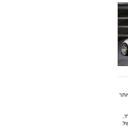
ותר
ל"ד ו-131.3 קג"מ ב-4,100 סל"ד.
 (מהירות של