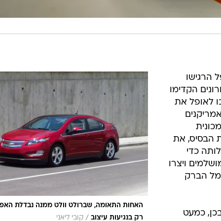
 הרגישו
ונים הקדימו
ו לאופל את
אמריקנים
כונית
 הבסיס, את
ותה כדי
ו-PASTE כמעט מושלמים ויצרו
מל הברק
האחות התאומה, שברולט וולט ממנה נבדלת האפ
כן, כמעט
/
רק בנגיעות עיצוב
קובי ליאני