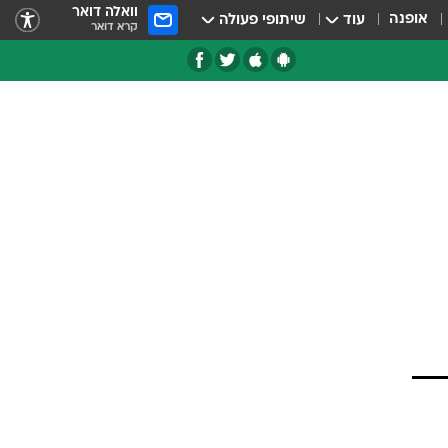
וואלה דואר
אופנה
עוד
שיתופי פעולה
קרא דואר
טגוריות
צרנים