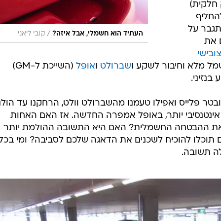
 חלקית)
החליף
תגבר על
/
העתיד הוא חשמלי, אבל איזה?
קובי ליאני
 את
ובישי
מל מלא וחיבור לשקע ו
שברולט
ו
אופל
(השייכת ל-GM)
בנזיני.
ובטר פלייס ואפילו טעמנו מהשברולט וולט, הרחקנו עד הולנ
אינטנסיבי יותר, באופל אמפרה החדשה. אז האם האחות
את ההבטחה החשמלית? האם היא התשובה ההולמת יותר
 תוכלו להוכיח לשכנים את הדאגה שלכם לסביבה? ומי בכל
ה תשובה.