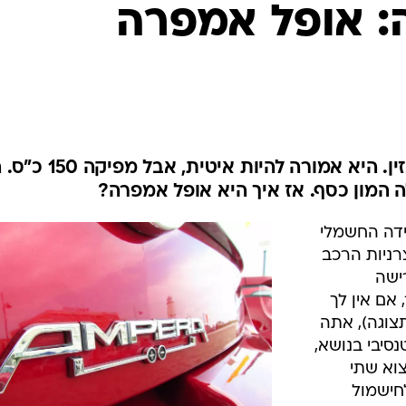
בטיחות
: אופל אמפרה
סדנאות ושיפורים
דעות
כל הכתבות
ארכיון מדורים
ס
כתבו לנו
פ
היא חשמלית, אבל לוגמת גם בנזין. היא אמורה להיות א
אביזרים לרכב
ה
 המון כסף. אז איך היא אופל אמפרה?
ט
ידה החשמלי
רניות הרכב
ישה
אם אין לך
צוגה), אתה
סיבי בנושא,
וא שתי
חישמול