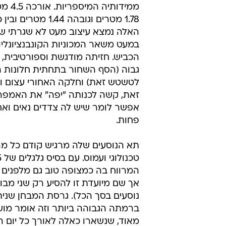
ממידותיה
1.78 מטרים וגובהה 1.44
האלה נמצא עיצוב מעט לא שגרתי ש
במעט משאר המכוניות הקונבנציונלי
הכביש. חזיתה מודגשת וספורטיבית, 
גבוה (הסף השחור בתחתית חלונות 
לטשטש זאת) וחלקה האחורי עצום ו
זאת, קשה לכנותה "יפה" את האמפרה
אפשר לומר שיש לה צדדים נאים ואח
פחות.
תא הנוסעים שלה מרגיש קודם כל מר
המרווח בה כמצופה טוב גם מלפנים ו
אך שם מיועדת זו להסיע רק שני מבו
נוסעים בסך הכל). גרסת המבחן שנית
ברמתה הגבוהה ביותר וזה אומר מושב
מאוד, שנשארו כאלה לאורך כל יום הנ