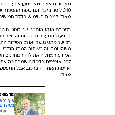
מאחור מוצאים תא מטען צנוע יחסית
310 ליטר בלבד וגם שפת ההטענה ש
מאוד, למרות השימוש בדלת חמישית
בסביבת הנהג הותקנו שני מסכי תצוגה
לתפעול המערכות הרבות והדשבורד 
רב של מתגי נגיעה, אולם הסידור התג
משהו ומקשה באיתור המתג הנדרש. 
המידע המחליף את לוח המחוונים המ
לפני אופציית הדפדוף שמרחיבה את ז
וזרימת האנרגיה ברכב, אבל התעמקות
מאוד.
עוד בוואל
איך נרא
בעידן ש
בשיתוף CofaceBdi