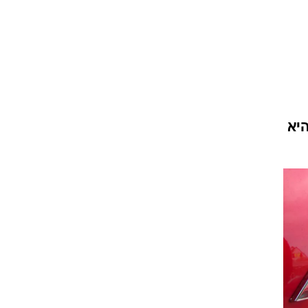
וגרים שנה
וטו רצח
יטית, אבל מפיקה 150 כ"ס. היא
עברת בעלות
וטאלוס