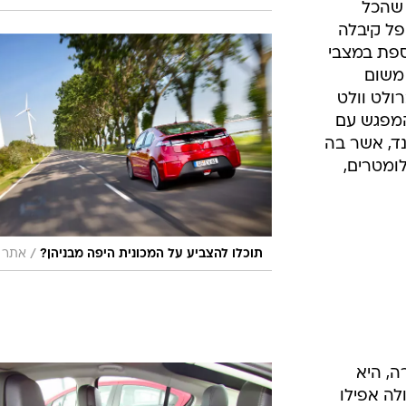
 שהכל
פל קיבלה
ספת במצבי
 משום
לט וולט
המפגש עם
ד, אשר בה
לנהוג בה למשך כ-150 קילומטרים,
/
תוכלו להצביע על המכונית היפה מבניהן?
אתר י
, היא
לה אפילו