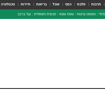
תרבות
סלבס
כסף
אוכל
בריאות
תיירות
טכנולוגיה
לגלי
משפט וביטוח
שטח ופנאי
מכונית חשמלית
עוד ברכב
ת דו-גלגלי
ביטוח רכב
י דו-גלגלי
אביזרים לרכב
ים ארוכי טווח דו-גלגלי
מכוניות חדשות
ק
מבצעים חמים
י
מבחנים ארוכי טווח
מבשלים מהשטח
אופניים
משומשות
אספנות
ספורט מוטורי
צרכנות
טכנולוגיה