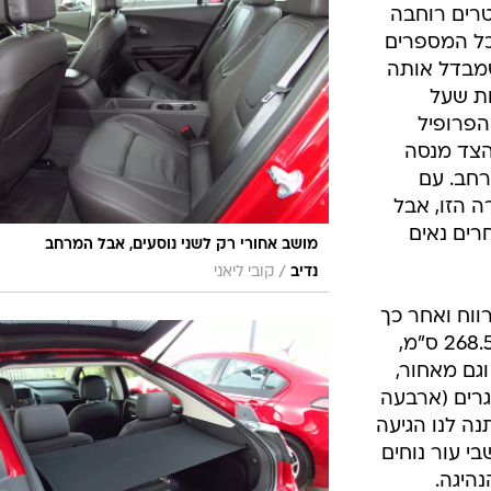
 המיספריות. אורכה 4.5 מטרים רוחבה
 מטרים ובין כל המספרים
מבדל אותה
ות שעל
הפרופיל
הצד מנסה
רחב. עם
 הזו, אבל
רים נאים
מושב אחורי רק לשני נוסעים, אבל המרחב
/
נדיב
קובי ליאני
ווח ואחר כך
טכנולוגי ועמוס. עם בסיס גלגלים של 268.5 ס"מ,
גם מאחור,
גרים (ארבעה
נה לנו הגיעה
י עור נוחים
היגה.