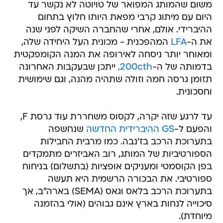
משום שהמותג המפואר של טויוטה לא נקשר עד
היום עם מיתוג קרבי מפאת היותו חלוץ בתחום
ההיברידי. אולם, אחרי שהחברה השיקה לפני שנה
את ה-
LFA
המהפכנית - מכונית העל היחידה שלה,
ומאוחר יותר ניסחה לאירופה את המנה הקומפקטית
בדמותה של ה-
200cth,
ייתכן שבעקבות האחרונה
תזומן גרסה חמה וזולה שתהיה מהנה, וגם שימושית
וחסכונית.
עד לרגע שזה יקרה, לקסוס משחררת עוד גרסת F,
והפעם ל-
GS ההיברידית החדשה
שנחשפה
בתערוכת הרכב בז'נבה. כמו מרבית החבילות
הספורטיביות של המותג, רוב האביזרים מתמקדים
בפן הקוסמטי ומעניקים אופציות (בתשלום) בניחוח
ספורטיבי. את הבכורה הרשמית היא תעשה
בתערוכת הרכב בלאס וגאס (SEMA) בארה"ב, אך
סיכוייה לנחות בארץ אינם גבוהים (אולי בהזמנה
מיוחדת).