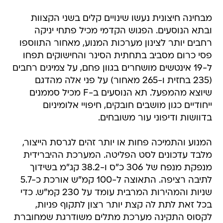
מבחינה חיצונית נעשו שינויים קלים בשני הקצוות
ובתא הנוסעים. הפגוש הקדמי מכיל פתחי יניקה
רחבים יותר לצינון מערכות המנוע, מאחור התווספו
פסי כרום מסביב בתחתית הסינר והחישוקים תפחו
ל-19 אינטשים מושחרים בגוון פחם, על צמיגים רחבים
(235 בחזית ו-265 מאחור) על פני אלה מהדגם
שיוצא מהמפעל. תא הנוסעים ב-F מכיל סממנים
ייחודיים כגון מושבים חובקים, חיפויי אלומיניום
בדוושות ודיפוני עור משובחים.
המנוע והתמיכה פחות או יותר זהים לגרסת הייצור,
מלבד עדכונים לסט הפליטה. המערכת ההיברידית
מנפקת מנפח של 306 כ"ס ו-38.2 קג"מ בשידוך
לתיבה רציפה. התאוצה ל-100 קמ"ש אורכת כ-5.7
שניות והמהירות המרבית עומד על 230 קמ"ש. כדי
בכל זאת לתת לה קצת יותר רצון לתקוף פניות,
לקסוס התקינה מערכת מתלים משודרגת שמחוברת